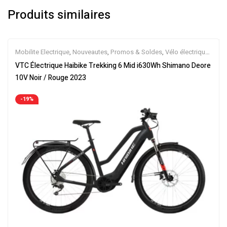
Produits similaires
Mobilite Electrique
,
Nouveautes
,
Promos & Soldes
,
Vélo électrique
ville
,
Velos Electriques
,
VTC Electrique
VTC Électrique Haibike Trekking 6 Mid i630Wh Shimano Deore
10V Noir / Rouge 2023
-19%