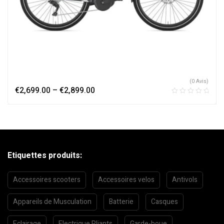
(0 Avis)
€
2,699.00
–
€
2,899.00
Etiquettes produits:
Accessoires scooters
Accessoires velos
Antivols
Appareils de Musculation
Batterie
Casques
Eclairage
Electrique Pliants
Garde-boue