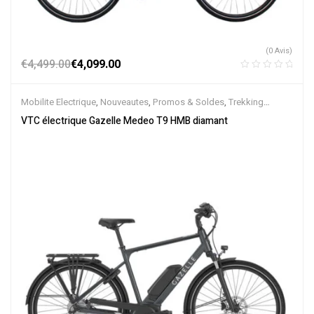
(0 Avis)
€
4,499.00
€
4,099.00
Mobilite Electrique
,
Nouveautes
,
Promos & Soldes
,
Trekking
électrique
,
Vélo électrique ville
,
Velos Electriques
,
VTC Electrique
VTC électrique Gazelle Medeo T9 HMB diamant