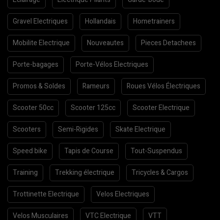
Gravel Electriques
Hollandais
Hometrainers
Mobilite Electrique
Nouveautes
Pieces Detachees
Porte-bagages
Porte-Vélos Electriques
Promos & Soldes
Rameurs
Roues Vélos Électriques
Scooter 50cc
Scooter 125cc
Scooter Electrique
Scooters
Semi-Rigides
Skate Electrique
Speed bike
Tapis de Course
Tout-Suspendus
Training
Trekking électrique
Tricycles & Cargos
Trottinette Electrique
Velos Electriques
Velos Musculaires
VTC Electrique
VTT