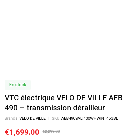
En stock
VTC électrique VELO DE VILLE AEB
490 – transmission dérailleur
Brands:
VELO DE VILLE
SKU:
AEB4909ALI400WHWINT45GBL
€
1,699.00
€
2,299.00