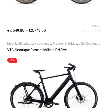
(0 Avis)
€
2,549.00
–
€
2,749.00
Mobilite Electrique
,
Nouveautes
,
Promos & Soldes
,
Vélo électrique
ville
,
Velos Electriques
,
VTC Electrique
VTC électrique Riese et Müller UBN Five
-9%