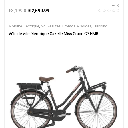
(0 Avis)
€
3,199.00
€
2,599.99
Mobilite Electrique
,
Nouveautes
,
Promos & Soldes
,
Trekking
électrique
,
Vélo électrique ville
,
Velos Electriques
,
VTC Electrique
Vélo de ville électrique Gazelle Miss Grace C7 HMB