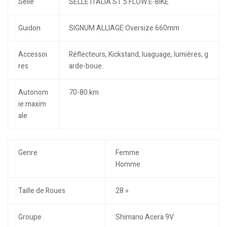
Selle
SELLE ITALIA ST 5 FLOW E-BIKE
Guidon
SIGNUM ALLIAGE Oversize 660mm
Accessoi
Réflecteurs, Kickstand, luaguage, lumières, g
res
arde-boue.
Autonom
70-80 km
ie maxim
ale
Genre
Femme
Homme
Taille de Roues
28 »
Groupe
Shimano Acera 9V