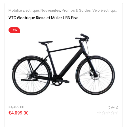
Mobilite Electrique
,
Nouveautes
,
Promos & Soldes
,
Vélo électrique
ville
,
Velos Electriques
,
VTC Electrique
VTC électrique Riese et Müller UBN Five
-9%
€
4,499.00
(0 Avis)
€
4,099.00