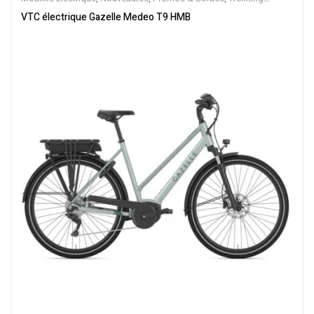
électrique
,
Vélo électrique ville
,
Velos Electriques
,
VTC Electrique
VTC électrique Gazelle Medeo T9 HMB