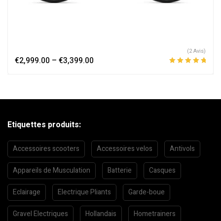
(2 Avis)
€
2,999.00
–
€
3,399.00
Note
5.00
sur
5
Etiquettes produits:
Accessoires scooters
Accessoires velos
Antivols
Appareils de Musculation
Batterie
Casques
Eclairage
Electrique Pliants
Garde-boue
Gravel Electriques
Hollandais
Hometrainers