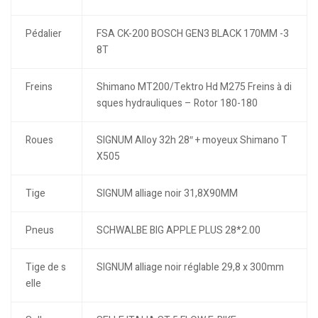
Pédalier
FSA CK-200 BOSCH GEN3 BLACK 170MM -3
8T
Freins
Shimano MT200/Tektro Hd M275 Freins à di
sques hydrauliques – Rotor 180-180
Roues
SIGNUM Alloy 32h 28″ + moyeux Shimano T
X505
Tige
SIGNUM alliage noir 31,8X90MM
Pneus
SCHWALBE BIG APPLE PLUS 28*2.00
Tige de s
SIGNUM alliage noir réglable 29,8 x 300mm
elle