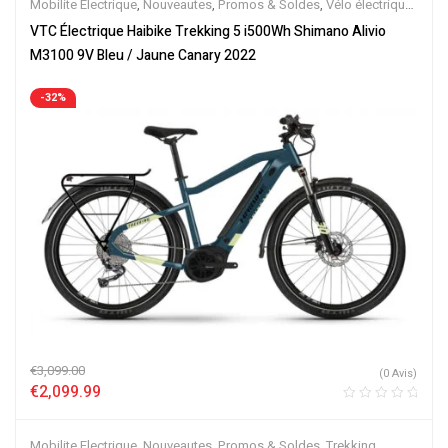
Mobilite Electrique
,
Nouveautes
,
Promos & Soldes
,
Vélo électrique
ville
,
Velos Electriques
,
VTC Electrique
VTC Électrique Haibike Trekking 5 i500Wh Shimano Alivio
M3100 9V Bleu / Jaune Canary 2022
-32%
€
3,099.00
(0 Avis)
€
2,099.99
Mobilite Electrique
,
Nouveautes
,
Promos & Soldes
,
Trekking