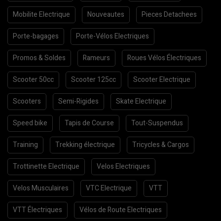
Mobilite Electrique
Nouveautes
Pieces Detachees
Porte-bagages
Porte-Vélos Electriques
Promos & Soldes
Rameurs
Roues Vélos Électriques
Scooter 50cc
Scooter 125cc
Scooter Electrique
Scooters
Semi-Rigides
Skate Electrique
Speed bike
Tapis de Course
Tout-Suspendus
Training
Trekking électrique
Tricycles & Cargos
Trottinette Electrique
Velos Electriques
Velos Musculaires
VTC Electrique
VTT
VTT Électriques
Vélos de Route Electriques