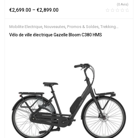
(0 Avis)
€
2,699.00
–
€
2,899.00
Mobilite Electrique
,
Nouveautes
,
Promos & Soldes
,
Trekking
électrique
,
Vélo électrique ville
,
Velos Electriques
,
VTC Electrique
Vélo de ville électrique Gazelle Bloom C380 HMS