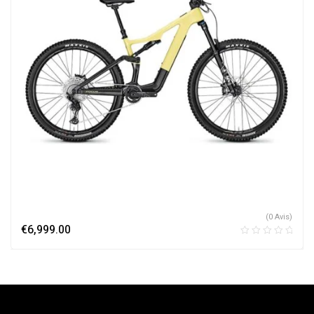
(0 Avis)
€
6,999.00