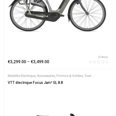
(0 Avis)
€
3,299.00
–
€
3,499.00
Mobilite Electrique
,
Nouveautes
,
Promos & Soldes
,
Tout-
Suspendus
,
Vélo électrique ville
,
Velos Electriques
,
VTT Électriques
VTT électrique Focus Jam² SL 8.8