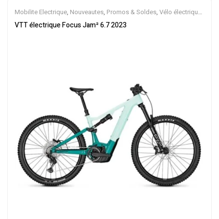
Mobilite Electrique
,
Nouveautes
,
Promos & Soldes
,
Vélo électrique
ville
,
Velos Electriques
,
VTT Électriques
VTT électrique Focus Jam² 6.7 2023