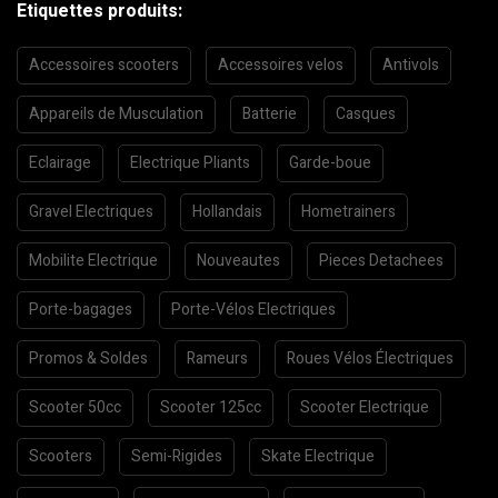
Etiquettes produits:
Accessoires scooters
Accessoires velos
Antivols
Appareils de Musculation
Batterie
Casques
Eclairage
Electrique Pliants
Garde-boue
Gravel Electriques
Hollandais
Hometrainers
Mobilite Electrique
Nouveautes
Pieces Detachees
Porte-bagages
Porte-Vélos Electriques
Promos & Soldes
Rameurs
Roues Vélos Électriques
Scooter 50cc
Scooter 125cc
Scooter Electrique
Scooters
Semi-Rigides
Skate Electrique