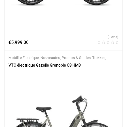
(0 Avis)
€
5,999.00
Mobilite Electrique
,
Nouveautes
,
Promos & Soldes
,
Trekking
électrique
,
Vélo électrique ville
,
Velos Electriques
,
VTC Electrique
VTC électrique Gazelle Grenoble C8 HMB