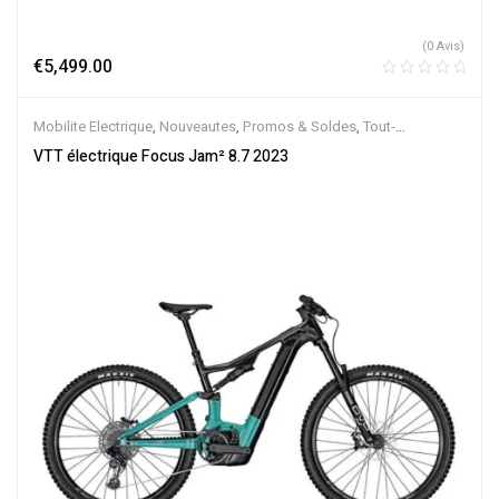
(0 Avis)
€
5,499.00
Mobilite Electrique
,
Nouveautes
,
Promos & Soldes
,
Tout-
Suspendus
,
Vélo électrique ville
,
Velos Electriques
,
VTT Électriques
VTT électrique Focus Jam² 8.7 2023