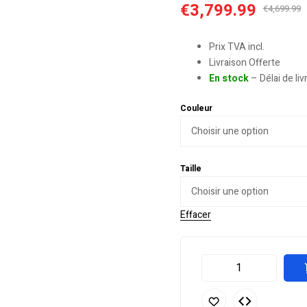
€
3,799.99
€
4,699.99
Prix TVA incl.
Livraison Offerte
En stock
– Délai de li
Couleur
Taille
Effacer