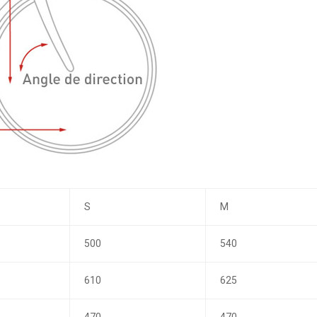
S
M
500
540
610
625