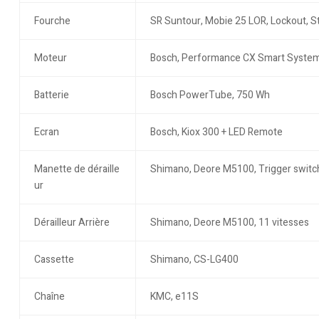
Fourche
SR Suntour, Mobie 25 LOR, Lockout, St
Moteur
Bosch, Performance CX Smart Syste
Batterie
Bosch PowerTube, 750 Wh
Ecran
Bosch, Kiox 300 + LED Remote
Manette de déraille
Shimano, Deore M5100, Trigger switch
ur
Dérailleur Arrière
Shimano, Deore M5100, 11 vitesses
Cassette
Shimano, CS-LG400
Chaîne
KMC, e11S