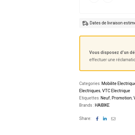
Dates de livraison esti
Vous disposez d’un dé
effectuer une réclamati
Categories:
Mobilite Electriqu
Electriques
,
VTC Electrique
Etiquettes:
Neuf
,
Promotion
,
Brands :
HAIBIKE
Facebook
Linkedin
Email
Share: