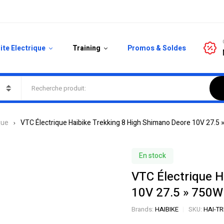
ite Electrique
Training
Promos & Soldes
que
VTC Électrique Haibike Trekking 8 High Shimano Deore 10V 27.5
En stock
VTC Électrique H
10V 27.5 » 750W
Brands:
HAIBIKE
SKU:
HAI-TR