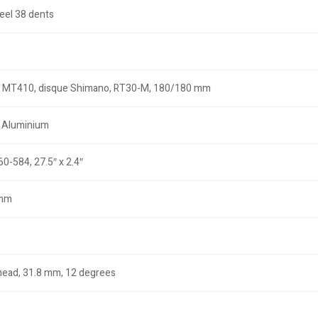
teel 38 dents
o, MT410, disque Shimano, RT30-M, 180/180 mm
m, Aluminium
0-584, 27.5″ x 2.4″
 mm
head, 31.8 mm, 12 degrees