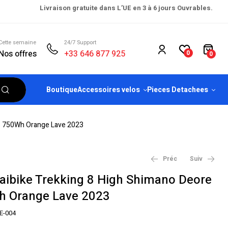
Livraison gratuite dans L’UE en 3 à 6 jours Ouvrables.
Cette semaine
24/7 Support
Nos offres
+33 646 877 925
0
0
Boutique
Accessoires velos
Pieces Detachees
 » 750Wh Orange Lave 2023
Préc
Suiv
aibike Trekking 8 High Shimano Deore
h Orange Lave 2023
€
€
2,674.99
2,299.00
€
€
2,874.99
2,899.00
E-004