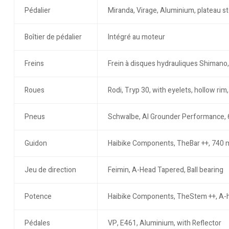
Pédalier
Miranda, Virage, Aluminium, plateau s
Boîtier de pédalier
Intégré au moteur
Freins
Frein à disques hydrauliques Shiman
Roues
Rodi, Tryp 30, with eyelets, hollow ri
Pneus
Schwalbe, Al Grounder Performance, 6
Guidon
Haibike Components, TheBar ++, 740
Jeu de direction
Feimin, A-Head Tapered, Ball bearing
Potence
Haibike Components, TheStem ++, A-
Pédales
VP, E461, Aluminium, with Reflector