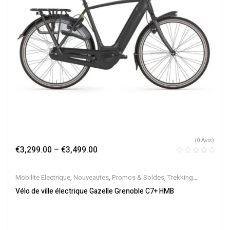
(0 Avis)
€
3,299.00
–
€
3,499.00
Mobilite Electrique
,
Nouveautes
,
Promos & Soldes
,
Trekking
électrique
,
Vélo électrique ville
,
Velos Electriques
,
VTC Electrique
Vélo de ville électrique Gazelle Grenoble C7+ HMB