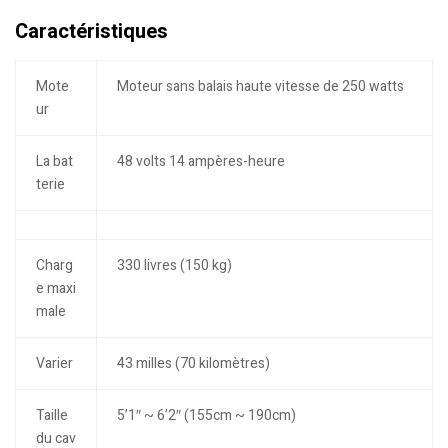
Caractéristiques
Mote
Moteur sans balais haute vitesse de 250 watts
ur
La bat
48 volts 14 ampères-heure
terie
Charg
330 livres (150 kg)
e maxi
male
Varier
43 milles (70 kilomètres)
Taille
5’1″ ~ 6’2″ (155cm ~ 190cm)
du cav