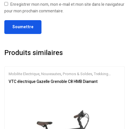
Enregistrer mon nom, mon e-mail et mon site dans le navigateur
pour mon prochain commentaire.
Produits similaires
Mobilite Electrique
,
Nouveautes
,
Promos & Soldes
,
Trekking
électrique
,
Vélo électrique ville
,
Velos Electriques
,
VTC Electrique
VTC électrique Gazelle Grenoble C8 HMB Diamant