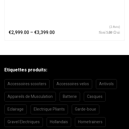
(2 Avis)
€
2,999.00
–
€
3,399.00
Note
5.00
sur
5
Etiquettes produits:
Accessoires scooters
Accessoires velos
Antivols
Appareils de Musculation
Batterie
Casques
Eclairage
Electrique Pliants
Garde-boue
Gravel Electriques
Hollandais
Hometrainers