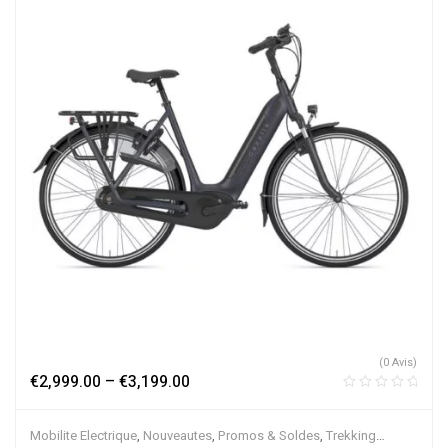
(0 Avis)
€
2,999.00
–
€
3,199.00
Mobilite Electrique
,
Nouveautes
,
Promos & Soldes
,
Trekking