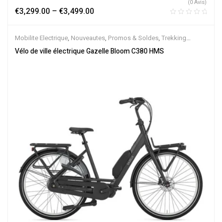
(0 Avis)
€
3,299.00
–
€
3,499.00
Mobilite Electrique
,
Nouveautes
,
Promos & Soldes
,
Trekking
électrique
,
Vélo électrique ville
,
Velos Electriques
,
VTC Electrique
Vélo de ville électrique Gazelle Bloom C380 HMS