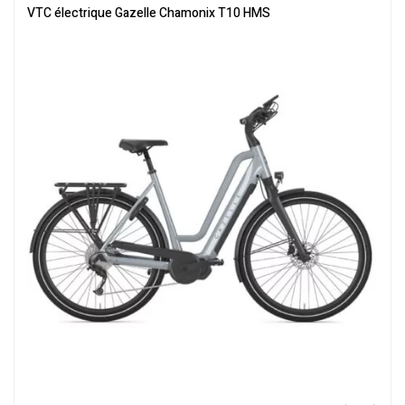
électrique
,
Vélo électrique ville
,
Velos Electriques
,
VTC Electrique
VTC électrique Gazelle Chamonix T10 HMS