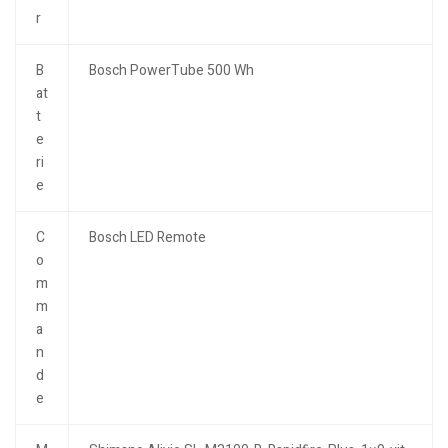
r
B
Bosch PowerTube 500 Wh
at
t
e
ri
e
C
Bosch LED Remote
o
m
m
a
n
d
e