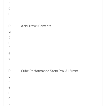
d
o
n
P
Acid Travel Comfort
oi
g
n
é
e
s
P
Cube Performance Stem Pro, 31.8 mm
o
t
e
n
c
e