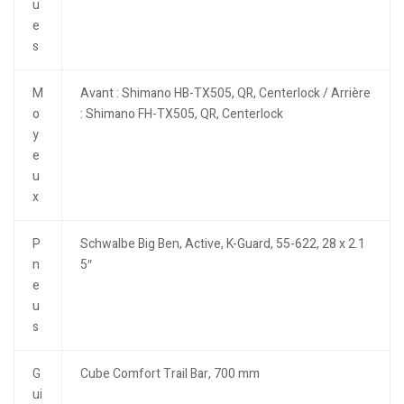
u
e
s
M
Avant : Shimano HB-TX505, QR, Centerlock / Arrière
o
: Shimano FH-TX505, QR, Centerlock
y
e
u
x
P
Schwalbe Big Ben, Active, K-Guard, 55-622, 28 x 2.1
n
5″
e
u
s
G
Cube Comfort Trail Bar, 700 mm
ui