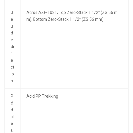
J
Acros AZF-1031, Top Zero-Stack 1 1/2″ (ZS 56 m
e
m), Bottom Zero-Stack 1 1/2″ (ZS 56 mm)
u
d
e
di
r
e
ct
io
n
P
Acid PP Trekking
é
d
al
e
s