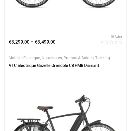
(0 Avis)
€
3,299.00
–
€
3,499.00
Mobilite Electrique
,
Nouveautes
,
Promos & Soldes
,
Trekking
électrique
,
Vélo électrique ville
,
Velos Electriques
,
VTC Electrique
VTC électrique Gazelle Grenoble C8 HMB Diamant