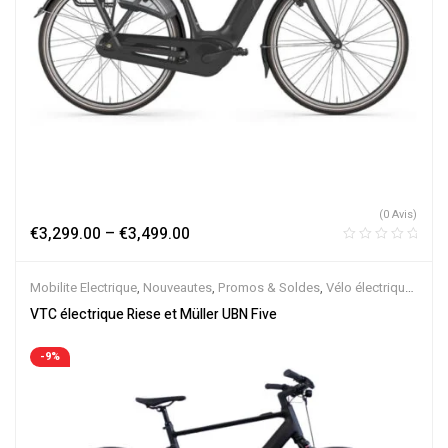
(0 Avis)
€
3,299.00
–
€
3,499.00
Mobilite Electrique
,
Nouveautes
,
Promos & Soldes
,
Vélo électrique
ville
,
Velos Electriques
,
VTC Electrique
VTC électrique Riese et Müller UBN Five
-9%