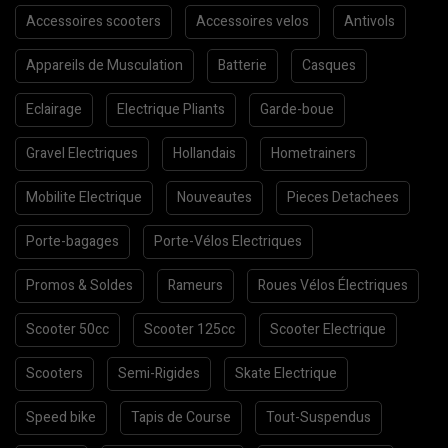
Accessoires scooters
Accessoires velos
Antivols
Appareils de Musculation
Batterie
Casques
Eclairage
Electrique Pliants
Garde-boue
Gravel Electriques
Hollandais
Hometrainers
Mobilite Electrique
Nouveautes
Pieces Detachees
Porte-bagages
Porte-Vélos Electriques
Promos & Soldes
Rameurs
Roues Vélos Électriques
Scooter 50cc
Scooter 125cc
Scooter Electrique
Scooters
Semi-Rigides
Skate Electrique
Speed bike
Tapis de Course
Tout-Suspendus