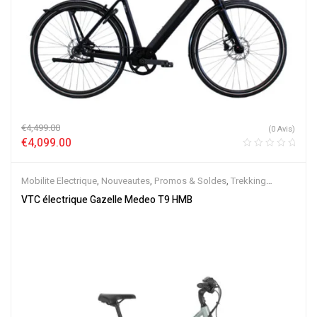
€
4,499.00
(0 Avis)
€
4,099.00
Mobilite Electrique
,
Nouveautes
,
Promos & Soldes
,
Trekking
électrique
,
Vélo électrique ville
,
Velos Electriques
,
VTC Electrique
VTC électrique Gazelle Medeo T9 HMB