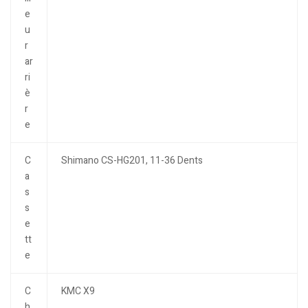
e
u
r
ar
ri
è
r
e
C
Shimano CS-HG201, 11-36 Dents
a
s
s
e
tt
e
C
KMC X9
h