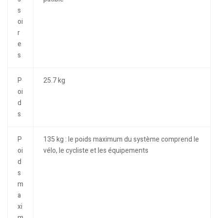
s
oi
r
e
s
P
25.7 kg
oi
d
s
P
135 kg : le poids maximum du système comprend le
oi
vélo, le cycliste et les équipements
d
s
m
a
xi
m