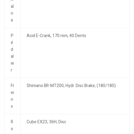
aî
n
e
P
Acid E-Crank, 170 mm, 40 Dents
é
d
al
ie
r
Fr
Shimano BR-MT200, Hydr. Disc Brake, (180/180)
ei
n
s
R
Cube EX23, 36H, Disc
o