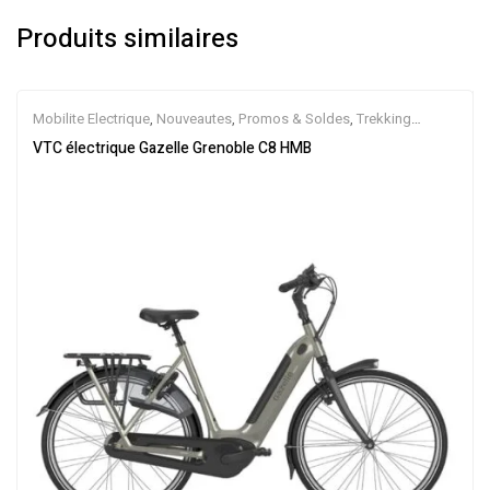
Produits similaires
Mobilite Electrique
,
Nouveautes
,
Promos & Soldes
,
Trekking
électrique
,
Vélo électrique ville
,
Velos Electriques
,
VTC Electrique
VTC électrique Gazelle Grenoble C8 HMB