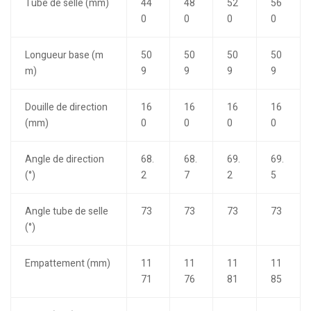
Tube de selle (mm)
44
48
52
56
0
0
0
0
Longueur base (m
50
50
50
50
m)
9
9
9
9
Douille de direction
16
16
16
16
(mm)
0
0
0
0
Angle de direction
68.
68.
69.
69.
(°)
2
7
2
5
Angle tube de selle
73
73
73
73
(°)
Empattement (mm)
11
11
11
11
71
76
81
85