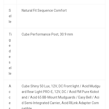
S
Natural Fit Sequence Comfort
el
le
Ti
Cube Performance Post, 30.9 mm
g
e
d
e
s
el
le
A
Cube Shiny 50 Lux, 12V, DC Front light / Acid Mudgu
c
ard Rear Light PRO-E, 12V, DC / Acid FM Pure Kickst
c
and / Acid 65 BB-Mount Mudguards / Easy Bell / Aci
e
d Semi-Integrated Carrier, Acid RILink Adapter Com
s
patible