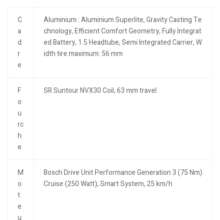
C
Aluminium : Aluminium Superlite, Gravity Casting Te
a
chnology, Efficient Comfort Geometry, Fully Integrat
d
ed Battery, 1.5 Headtube, Semi Integrated Carrier, W
r
idth tire maximum: 56 mm
e
F
SR Suntour NVX30 Coil, 63 mm travel
o
u
rc
h
e
M
Bosch Drive Unit Performance Generation 3 (75 Nm)
o
Cruise (250 Watt), Smart System, 25 km/h
t
e
u