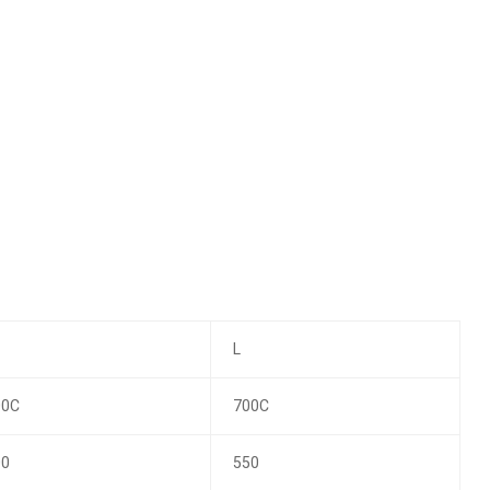
L
00C
700C
00
550