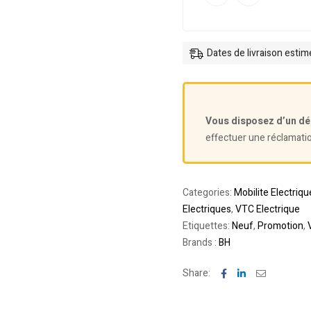
Dates de livraison esti
Vous disposez d’un dé
effectuer une réclamati
Categories:
Mobilite Electriqu
Electriques
,
VTC Electrique
Etiquettes:
Neuf
,
Promotion
,
Brands :
BH
Facebook
Linkedin
Email
Share: