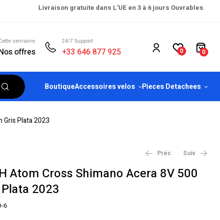
Livraison gratuite dans L’UE en 3 à 6 jours Ouvrables.
Cette semaine
24/7 Support
Nos offres
+33 646 877 925
0
0
Boutique
Accessoires velos
Pieces Detachees
Gris Plata 2023
Préc
Suiv
BH Atom Cross Shimano Acera 8V 500
Plata 2023
€
€
2,699.00
1,799.00
€
€
2,999.99
2,299.99
-6