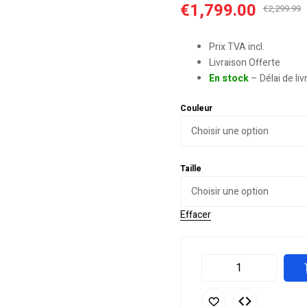
€
1,799.00
€
2,299.99
Prix TVA incl.
Livraison Offerte
En stock
– Délai de li
Couleur
Taille
Effacer