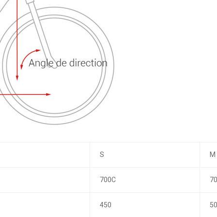
S
M
700C
7
450
5