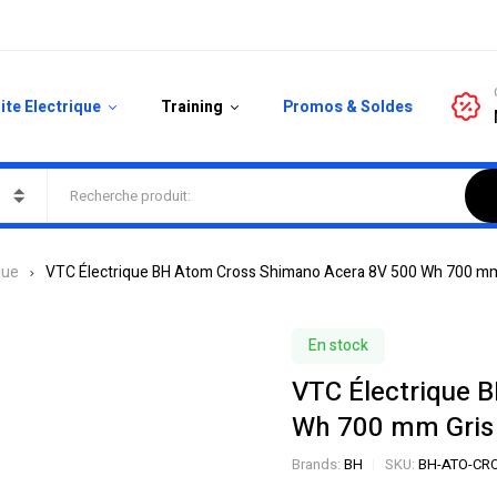
ite Electrique
Training
Promos & Soldes
que
VTC Électrique BH Atom Cross Shimano Acera 8V 500 Wh 700 mm 
En stock
VTC Électrique 
Wh 700 mm Gris 
Brands:
BH
SKU:
BH-ATO-CRO