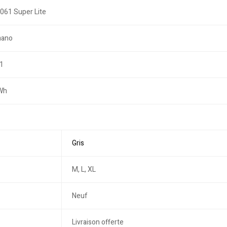
061 Super Lite
mano
1
Wh
Gris
M, L, XL
Neuf
Livraison offerte