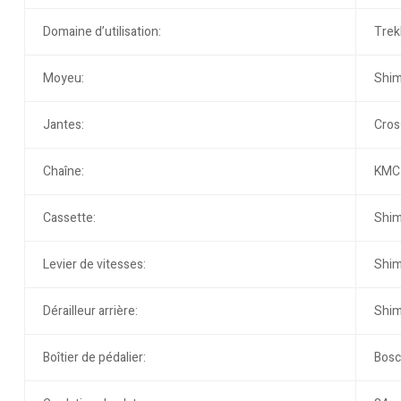
Domaine d’utilisation:
Trekk
Moyeu:
Shim
Jantes:
Cros
Chaîne:
KMC
Cassette:
Shim
Levier de vitesses:
Shim
Dérailleur arrière:
Shim
Boîtier de pédalier:
Bosc