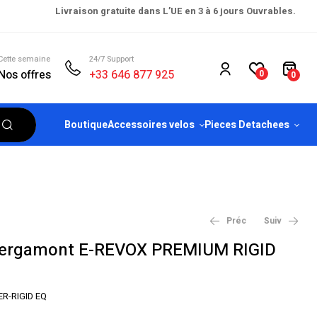
Livraison gratuite dans L’UE en 3 à 6 jours Ouvrables.
Cette semaine
24/7 Support
Nos offres
+33 646 877 925
0
0
Boutique
Accessoires velos
Pieces Detachees
Préc
Suiv
 Bergamont E-REVOX PREMIUM RIGID
€
€
2,623.36
3,599.61
€
€
3,830.92
4,335.13
ER-RIGID EQ