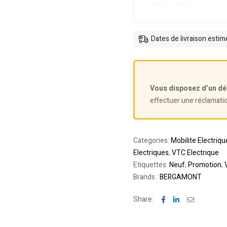
Dates de livraison esti
Vous disposez d’un dé
effectuer une réclamati
Categories:
Mobilite Electriqu
Electriques
,
VTC Electrique
Etiquettes:
Neuf
,
Promotion
,
Brands :
BERGAMONT
Facebook
Linkedin
Email
Share: