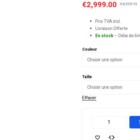
€
2,999.00
€
4,335.13
Prix TVA incl.
Livraison Offerte
En stock
– Délai de li
Couleur
Taille
Effacer