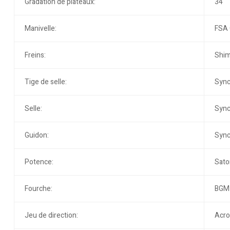
Gradation de plateaux:
34
Manivelle:
FSA 
Freins:
Shi
Tige de selle:
Sync
Selle:
Sync
Guidon:
Sync
Potence:
Sato
Fourche:
BGM
Jeu de direction:
Acro