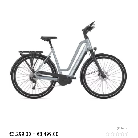
(0 Avis)
€
3,299.00
–
€
3,499.00