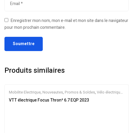
Enregistrer mon nom, mon e-mail et mon site dans le navigateur
pour mon prochain commentaire.
Produits similaires
Mobilite Electrique
,
Nouveautes
,
Promos & Soldes
,
Vélo électrique
ville
,
Velos Electriques
,
VTT Électriques
VTT électrique Focus Thron² 6.7 EQP 2023