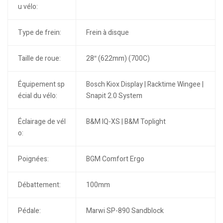
u vélo:
Type de frein:
Frein à disque
Taille de roue:
28″ (622mm) (700C)
Équipement sp
Bosch Kiox Display | Racktime Wingee |
écial du vélo:
Snapit 2.0 System
Éclairage de vél
B&M IQ-XS | B&M Toplight
o:
Poignées:
BGM Comfort Ergo
Débattement:
100mm
Pédale:
Marwi SP-890 Sandblock