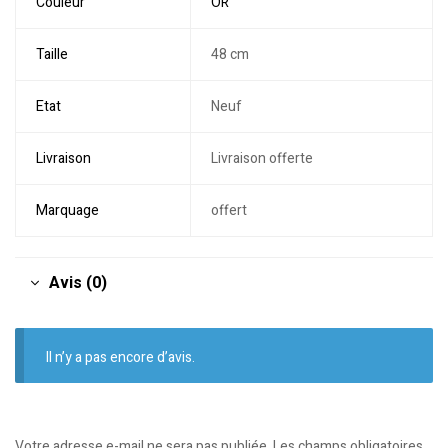
Couleur
OR
Taille
48 cm
Etat
Neuf
Livraison
Livraison offerte
Marquage
offert
Avis (0)
Il n’y a pas encore d’avis.
Votre adresse e-mail ne sera pas publiée.
Les champs obligatoires