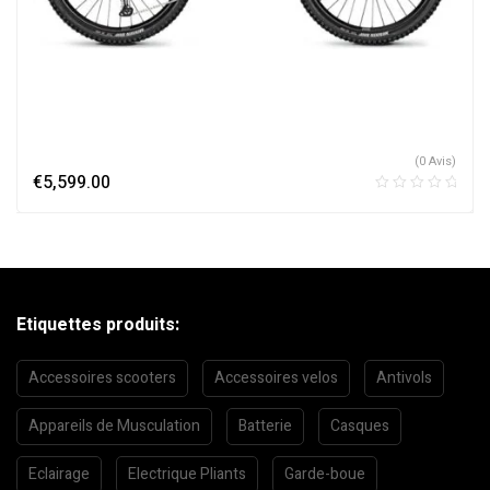
(0 Avis)
€
5,599.00
Etiquettes produits:
Accessoires scooters
Accessoires velos
Antivols
Appareils de Musculation
Batterie
Casques
Eclairage
Electrique Pliants
Garde-boue