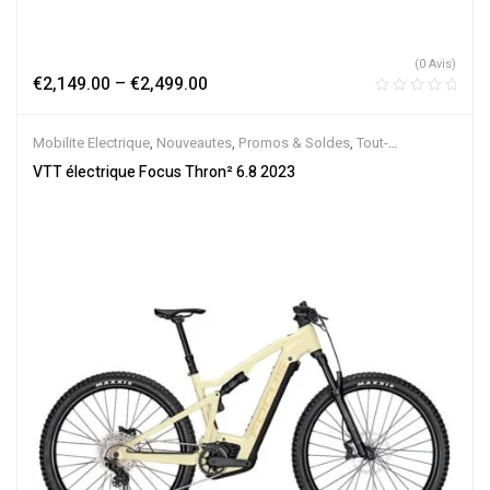
(0 Avis)
€
2,149.00
–
€
2,499.00
Mobilite Electrique
,
Nouveautes
,
Promos & Soldes
,
Tout-
Suspendus
,
Vélo électrique ville
,
Velos Electriques
,
VTT Électriques
VTT électrique Focus Thron² 6.8 2023