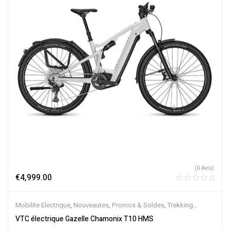
(0 Avis)
€
4,999.00
Mobilite Electrique
,
Nouveautes
,
Promos & Soldes
,
Trekking
électrique
,
Vélo électrique ville
,
Velos Electriques
,
VTC Electrique
VTC électrique Gazelle Chamonix T10 HMS