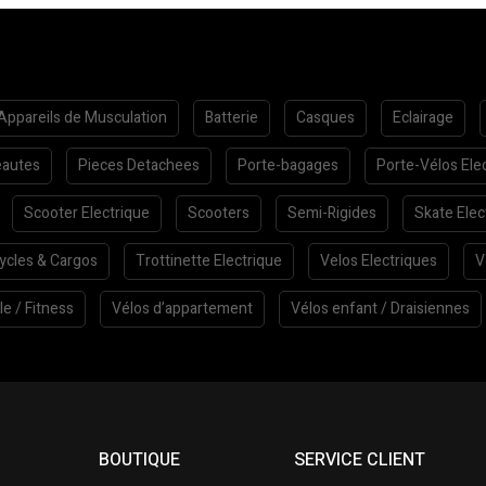
Appareils de Musculation
Batterie
Casques
Eclairage
autes
Pieces Detachees
Porte-bagages
Porte-Vélos Ele
Scooter Electrique
Scooters
Semi-Rigides
Skate Elec
cycles & Cargos
Trottinette Electrique
Velos Electriques
V
le / Fitness
Vélos d’appartement
Vélos enfant / Draisiennes
BOUTIQUE
SERVICE CLIENT