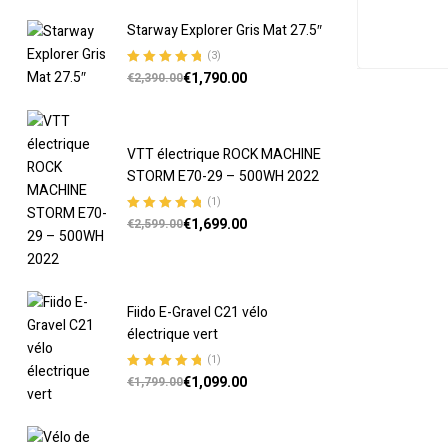
Starway Explorer Gris Mat 27.5″
(3)
€
1,790.00
Note
5.00
sur
€
2,390.00
5
VTT électrique ROCK MACHINE
STORM E70-29 – 500WH 2022
(1)
€
1,699.00
Note
5.00
sur
€
2,599.00
5
Fiido E-Gravel C21 vélo
électrique vert
(1)
€
1,099.00
Note
5.00
sur
€
1,799.00
5