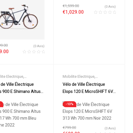
€
1,599.00
(0 Avis)
€
1,029.00
99.00
(0 Avis)
9.00
ite Electrique
,
Mobilite Electrique
,
eautes
,
Promos &
Nouveautes
,
Promos &
 de Ville Électrique
Vélo de Ville Électrique
es
,
Vélo électrique ville
,
Soldes
,
Vélo électrique ville
,
s 900 E Shimano Altus
Elops 120 E MicroSHIFT 6V
s Electriques
Velos Electriques
17 Wh 700 mm Bleu
313 Wh 700 mm Noir 2022
%
-13%
ne 2022
€
799.00
(0 Avis)