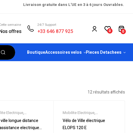
Livraison gratuite dans L’UE en 3 à 6 jours Ouvrables.
Cette semaine
24/7 Support
Nos offres
+33 646 877 925
0
0
Boutique
Accessoires velos
Pieces Detachees
12 résultats affichés
ite Electrique
,
Mobilite Electrique
,
eautes
,
Promos &
Nouveautes
,
Promos &
 ville longue distance
Vélo de Ville électrique
es
,
Vélo électrique ville
,
Soldes
,
Vélo électrique ville
,
assistance electrique
ELOPS 120 E
s Electriques
,
VTC
Velos Electriques
,
VTC