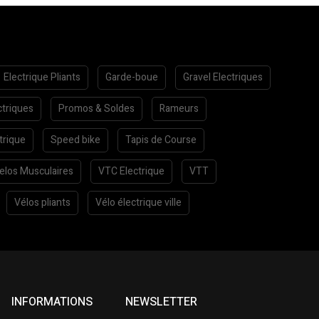
Electrique Pliants
Garde-boue
Gravel Electriques
ctriques
Promos & Soldes
Rameurs
trique
Speed bike
Tapis de Course
elos Musculaires
VTC Electrique
VTT
Vélos pliants
Vélo électrique ville
INFORMATIONS
NEWSLETTER