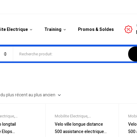
ite Electrique
Training
Promos & Soldes
lectrique
,
Mobilite Electrique
,
Mobil
es
,
Promos &
Nouveautes
,
Promos &
Nouv
 longtail
Velo ville longue distance
Velo
icycles & Cargos
,
Soldes
,
Vélo électrique ville
,
Sold
e Elops
500 assistance electrique
500 
ique ville
,
Velos
Velos Electriques
,
VTC
Velo