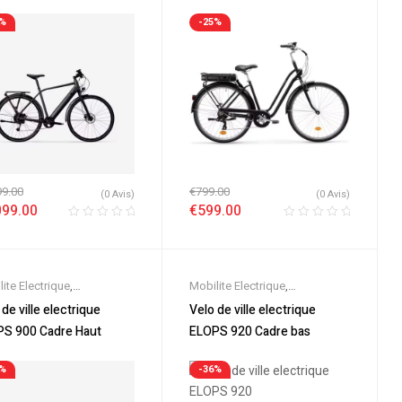
e haut
rique
Electrique
7%
-25%
99.00
€
799.00
(0 Avis)
(0 Avis)
099.00
€
599.00
ite Electrique
,
Mobilite Electrique
,
eautes
,
Promos &
Nouveautes
,
Promos &
 de ville electrique
Velo de ville electrique
es
,
Vélo électrique ville
,
Soldes
,
Vélo électrique ville
,
S 900 Cadre Haut
ELOPS 920 Cadre bas
s Electriques
,
VTC
Velos Electriques
,
VTC
rique
Electrique
5%
-36%