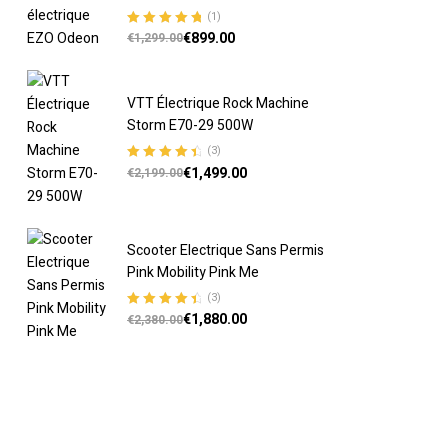
(1)
€
899.00
Note
5.00
sur
€
1,299.00
5
VTT Électrique Rock Machine
Storm E70-29 500W
(3)
€
1,499.00
Note
4.67
€
2,199.00
sur 5
Scooter Electrique Sans Permis
Pink Mobility Pink Me
(3)
€
1,880.00
Note
4.67
€
2,380.00
sur 5