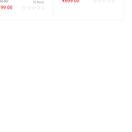
€
699.00
99.00
(0 Avis)
199.00