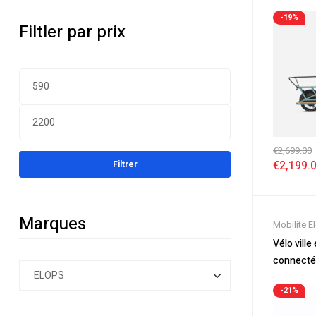
chargeme
Electrique
-19%
Filtler par prix
€
2,699.00
€
2,199.
Filtrer
Marques
Mobilite E
Nouveaut
Vélo ville
Soldes
,
Vé
connecté
Velos Elec
Connect 
Electrique
-21%