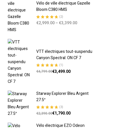
Vélo de ville électrique Gazelle
Bloom C380 HMS
(2)
€
2,999.00
–
€
3,399.00
Note
5.00
sur
5
VTT électriques tout-suspendu
Canyon Spectral: ON CF 7
(1)
€
3,499.00
Note
5.00
sur
€
4,799.00
5
Starway Explorer Bleu Argent
27.5″
(3)
€
1,790.00
Note
5.00
sur
€
2,390.00
5
Vélo électrique EZO Odeon