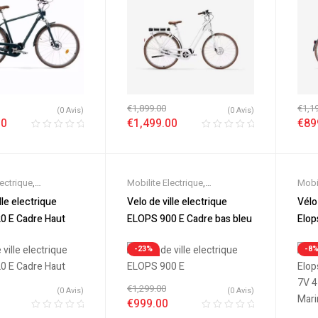
€
1,899.00
€
1,1
(0 Avis)
(0 Avis)
00
€
1,499.00
€
89
lectrique
,
Mobilite Electrique
,
Mobil
es
,
Promos &
Nouveautes
,
Promos &
Nouv
lle electrique
Velo de ville electrique
Vélo
lo électrique ville
,
Soldes
,
Vélo électrique ville
,
Sold
0 E Cadre Haut
ELOPS 900 E Cadre bas bleu
Elop
triques
,
VTC
Velos Electriques
,
VTC
Velo
7V 4
Electrique
-23%
-8
Mari
€
1,299.00
(0 Avis)
(0 Avis)
€
999.00