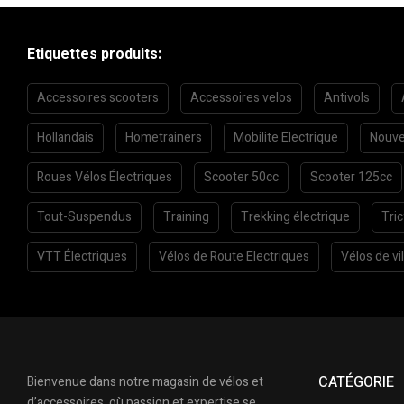
Etiquettes produits:
Accessoires scooters
Accessoires velos
Antivols
Hollandais
Hometrainers
Mobilite Electrique
Nouve
Roues Vélos Électriques
Scooter 50cc
Scooter 125cc
Tout-Suspendus
Training
Trekking électrique
Tri
VTT Électriques
Vélos de Route Electriques
Vélos de vil
CATÉGORIE
Bienvenue dans notre magasin de vélos et
d’accessoires, où passion et expertise se