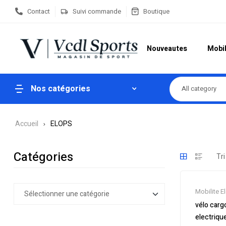
Contact
Suivi commande
Boutique
Nouveautes
Mobil
Nos catégories
All category
Accueil
ELOPS
Catégories
Mobilite E
Nouveaut
vélo cargo
Soldes
,
Tr
electriqu
Vélo électr