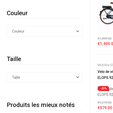
Couleur
€
1,899.00
€
1,499.
Taille
Mobilite E
Nouveaut
Velo de vi
Soldes
,
Vé
ELOPS 92
Velos Elec
Electrique
-23%
€
1,279.00
Produits les mieux notés
€
979.00