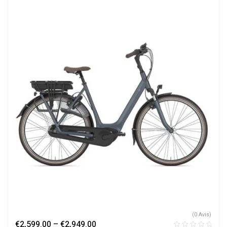
(0 Avis)
€
2,599.00
–
€
2,949.00