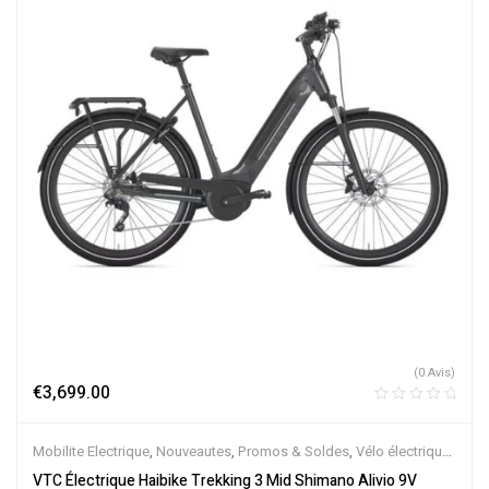
(0 Avis)
€
3,699.00
Mobilite Electrique
,
Nouveautes
,
Promos & Soldes
,
Vélo électrique
ville
,
Velos Electriques
,
VTC Electrique
VTC Électrique Haibike Trekking 3 Mid Shimano Alivio 9V