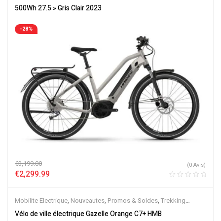
500Wh 27.5 » Gris Clair 2023
-28%
€
3,199.00
(0 Avis)
€
2,299.99
Mobilite Electrique
,
Nouveautes
,
Promos & Soldes
,
Trekking
électrique
,
Vélo électrique ville
,
Velos Electriques
,
VTC Electrique
Vélo de ville électrique Gazelle Orange C7+ HMB