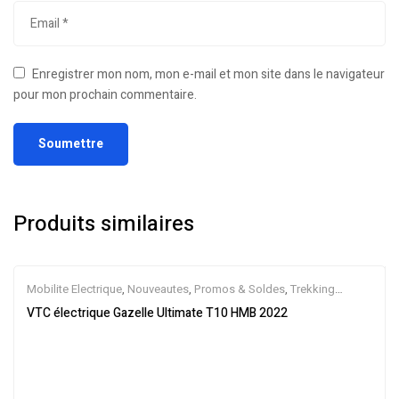
Enregistrer mon nom, mon e-mail et mon site dans le navigateur
pour mon prochain commentaire.
Produits similaires
Mobilite Electrique
,
Nouveautes
,
Promos & Soldes
,
Trekking
électrique
,
Vélo électrique ville
,
Velos Electriques
,
VTC Electrique
VTC électrique Gazelle Ultimate T10 HMB 2022