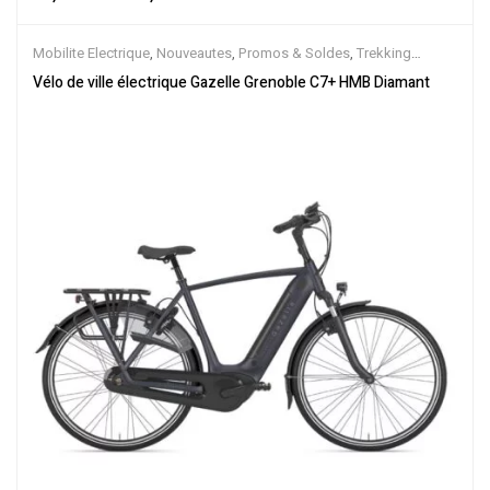
Mobilite Electrique
,
Nouveautes
,
Promos & Soldes
,
Trekking
électrique
,
Vélo électrique ville
,
Velos Electriques
,
VTC Electrique
Vélo de ville électrique Gazelle Grenoble C7+ HMB Diamant