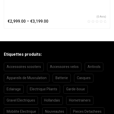
(0 Avis)
€
2,999.00
–
€
3,199.00
Etiquettes produits:
Accessoires scooters
Accessoires velos
Antivols
Appareils de Musculation
Batterie
Casques
Eclairage
Electrique Pliants
Garde-boue
Gravel Electriques
Hollandais
Hometrainers
Mobilite Electrique
Nouveautes
Pieces Detachees