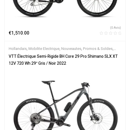
(0 Avis)
€
1,510.00
Hollandais
,
Mobilite Electrique
,
Nouveautes
,
Promos & Soldes
,
Semi-Rigides
,
Vélo électrique ville
,
Velos Electriques
,
VTT
VTT Électrique Semi-Rigide BH Core 29 Pro Shimano SLX XT
Électriques
12V 720 Wh 29″ Gris / Noir 2022