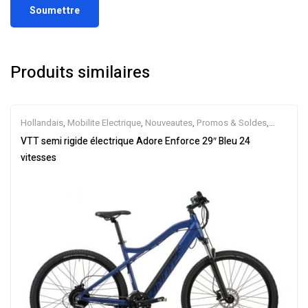
Produits similaires
Hollandais
,
Mobilite Electrique
,
Nouveautes
,
Promos & Soldes
,
Semi-Rigides
,
Vélo électrique ville
,
Velos Electriques
,
VTT
VTT semi rigide électrique Adore Enforce 29″ Bleu 24
Électriques
vitesses