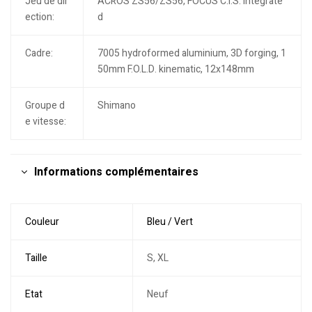
Jeu de dir
ACROS ZS56/ZS56, FOCUS C.I.S. Integrate
ection:
d
Cadre:
7005 hydroformed aluminium, 3D forging, 1
50mm F.O.L.D. kinematic, 12x148mm
Groupe d
Shimano
e vitesse:
Informations complémentaires
Couleur
Bleu / Vert
Taille
S, XL
Etat
Neuf