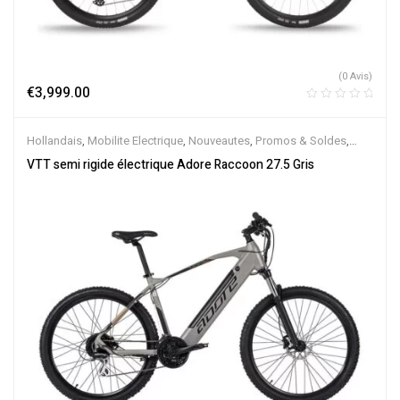
(0 Avis)
€
3,999.00
Hollandais
,
Mobilite Electrique
,
Nouveautes
,
Promos & Soldes
,
Semi-Rigides
,
Vélo électrique ville
,
Velos Electriques
,
VTT
VTT semi rigide électrique Adore Raccoon 27.5 Gris
Électriques