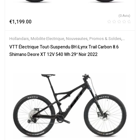
(0 Avis)
€
1,199.00
Hollandais
,
Mobilite Electrique
,
Nouveautes
,
Promos & Soldes
,
Tout-Suspendus
,
Vélo électrique ville
,
Velos Electriques
,
VTT
VTT Électrique Tout-Suspendu BH iLynx Trail Carbon 8.6
Électriques
Shimano Deore XT 12V 540 Wh 29″ Noir 2022