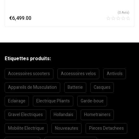
(0 Avis)
€
6,499.00
Etiquettes produits:
Accessoires scooters
Accessoires velos
Antivols
Appareils de Musculation
Batterie
Casques
Eclairage
Electrique Pliants
Garde-boue
Gravel Electriques
Hollandais
Hometrainers
Mobilite Electrique
Nouveautes
Pieces Detachees