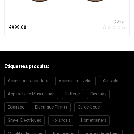
(0 Avis)
€
999.00
Etiquettes produits:
Accessoires scooters
Accessoires velos
Antivols
Appareils de Musculation
Batterie
Casques
Eclairage
Electrique Pliants
Garde-boue
Gravel Electriques
Hollandais
Hometrainers
Mobilite Electrique
Nouveautes
Pieces Detachees