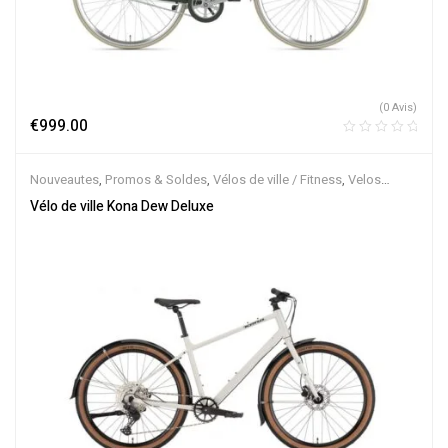
(0 Avis)
€
999.00
Nouveautes
,
Promos & Soldes
,
Vélos de ville / Fitness
,
Velos
Musculaires
Vélo de ville Kona Dew Deluxe