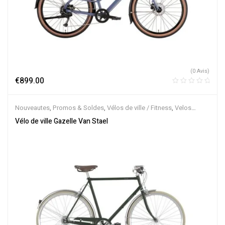
(0 Avis)
€
899.00
Nouveautes
,
Promos & Soldes
,
Vélos de ville / Fitness
,
Velos
Musculaires
Vélo de ville Gazelle Van Stael