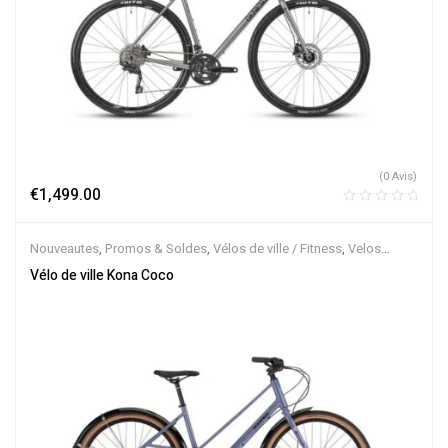
(0 Avis)
€
1,499.00
Nouveautes
,
Promos & Soldes
,
Vélos de ville / Fitness
,
Velos
Musculaires
Vélo de ville Kona Coco