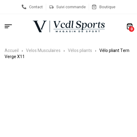
Contact
Suivi commande
Boutique
0
Accueil
Velos Musculaires
Vélos pliants
Vélo pliant Tern
Verge X11