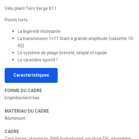
Vélo pliant Tern Verge X11
Points forts :
La légèreté étonnante
La transmission 1×11 Sram à grande amplitude (cassette 10-
42)
Le système de pliage breveté, simple et rapide
Le caractère sportif !
Caractéristiques
FORME DU CADRE
Enjambement bas
MATÉRIAU DU CADRE
Aluminium
CADRE
Tern Verge, aluminium 7005 hydroformé, soudure TIG, géométrie