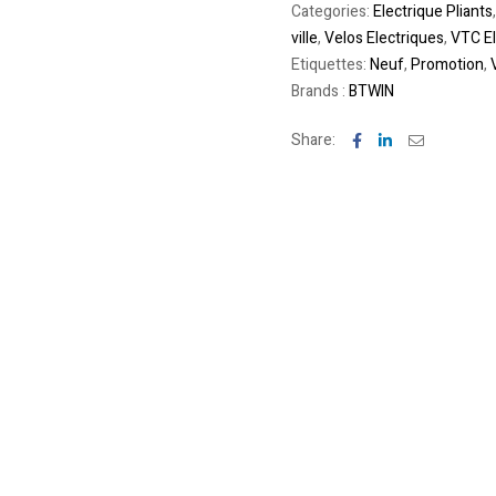
Categories:
Electrique Pliants
ville
,
Velos Electriques
,
VTC El
Etiquettes:
Neuf
,
Promotion
,
Brands :
BTWIN
Facebook
Linkedin
Email
Share: