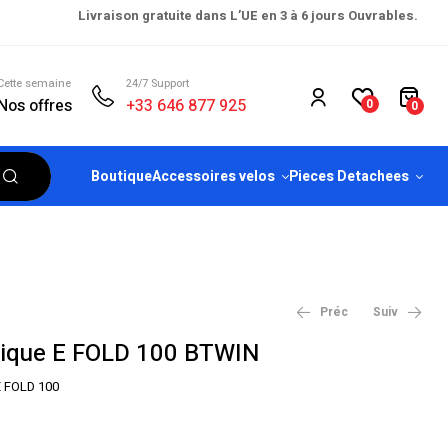
Livraison gratuite dans L’UE en 3 à 6 jours Ouvrables.
Cette semaine
24/7 Support
Nos offres
+33 646 877 925
0
0
Boutique
Accessoires velos
Pieces Detachees
Préc
Suiv
trique E FOLD 100 BTWIN
 FOLD 100
€
€
799.00
564.00
€
€
1,099.00
764.00