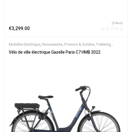
(0 Avis)
€
3,299.00
Mobilite Electrique
,
Nouveautes
,
Promos & Soldes
,
Trekking
électrique
,
Vélo électrique ville
,
Velos Electriques
,
VTC Electrique
Vélo de ville électrique Gazelle Paris C7 HMB 2022