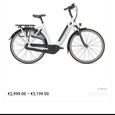
(0 Avis)
€
2,999.00
–
€
3,199.00