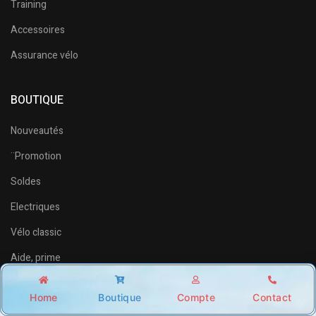
Training
Accessoires
Assurance vélo
BOUTIQUE
Nouveautés
¨Promotion
Soldes
Electriques
Vélo classic
Aide, prime
Home
Boutique
Compte
Contact
SERVICE CLIENT
Shop
Account
Wishlist
Search