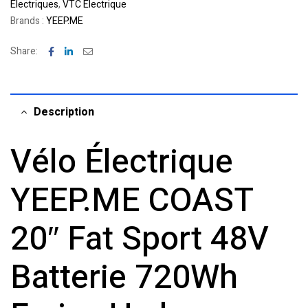
Electriques
,
VTC Electrique
Brands :
YEEP.ME
Facebook
Linkedin
Email
Share:
Description
Vélo Électrique
YEEP.ME COAST
20″ Fat Sport 48V
Batterie 720Wh