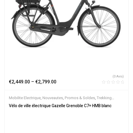
(0 Avis)
€
2,449.00
–
€
2,799.00
Mobilite Electrique
,
Nouveautes
,
Promos & Soldes
,
Trekking
électrique
,
Vélo électrique ville
,
Velos Electriques
,
VTC Electrique
Vélo de ville électrique Gazelle Grenoble C7+ HMB blanc