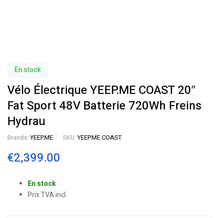
En stock
Vélo Électrique YEEP.ME COAST 20″
Fat Sport 48V Batterie 720Wh Freins
Hydrau
Brands:
YEEP.ME
SKU:
YEEP.ME COAST
€
2,399.00
En stock
Prix TVA incl.