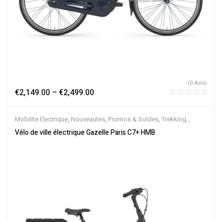
(0 Avis)
€
2,149.00
–
€
2,499.00
Mobilite Electrique
,
Nouveautes
,
Promos & Soldes
,
Trekking
électrique
,
Vélo électrique ville
,
Velos Electriques
,
VTC Electrique
Vélo de ville électrique Gazelle Paris C7+ HMB