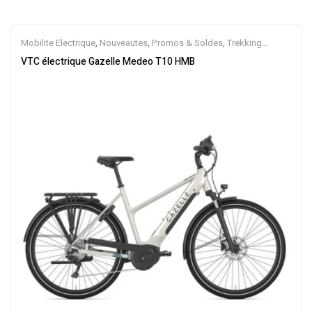
Mobilite Electrique
,
Nouveautes
,
Promos & Soldes
,
Trekking
électrique
,
Vélo électrique ville
,
Velos Electriques
,
VTC Electrique
VTC électrique Gazelle Medeo T10 HMB