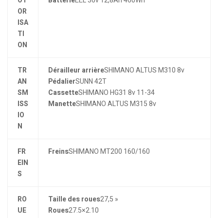
OT
Batterie
EEL 36v 12,8Ah 460Wh
OR
ISA
TI
ON
TR
Dérailleur arrière
SHIMANO ALTUS M310 8v
AN
Pédalier
SUNN 42T
SM
Cassette
SHIMANO HG31 8v 11-34
ISS
Manette
SHIMANO ALTUS M315 8v
IO
N
FR
Freins
SHIMANO MT200 160/160
EIN
S
RO
Taille des roues
27,5 »
UE
Roues
27.5×2.10