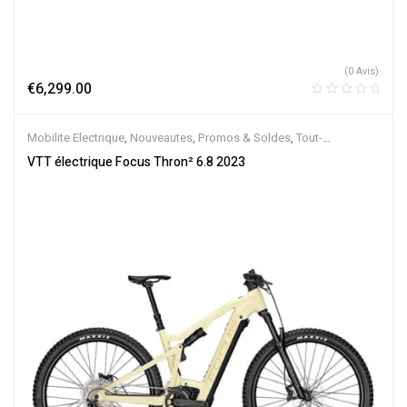
(0 Avis)
€
6,299.00
Mobilite Electrique
,
Nouveautes
,
Promos & Soldes
,
Tout-
Suspendus
,
Vélo électrique ville
,
Velos Electriques
,
VTT Électriques
VTT électrique Focus Thron² 6.8 2023