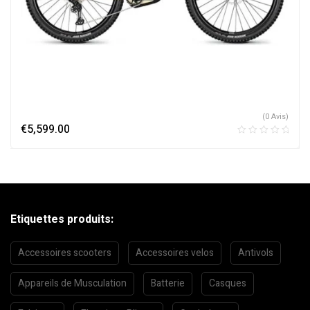
(0 Avis)
€
5,599.00
Etiquettes produits:
Accessoires scooters
Accessoires velos
Antivols
Appareils de Musculation
Batterie
Casques