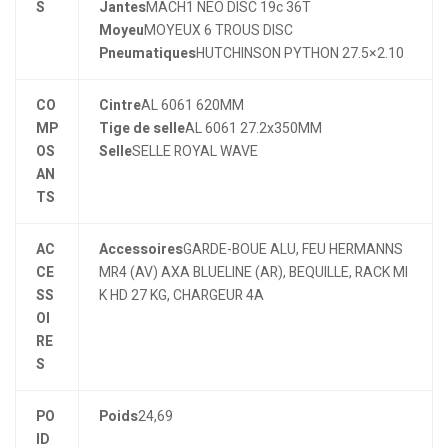
S
Jantes
MACH1 NEO DISC 19c 36T
Moyeu
MOYEUX 6 TROUS DISC
Pneumatiques
HUTCHINSON PYTHON 27.5×2.10
CO
Cintre
AL 6061 620MM
MP
Tige de selle
AL 6061 27.2x350MM
OS
Selle
SELLE ROYAL WAVE
AN
TS
AC
Accessoires
GARDE-BOUE ALU, FEU HERMANNS
CE
MR4 (AV) AXA BLUELINE (AR), BEQUILLE, RACK MI
SS
K HD 27 KG, CHARGEUR 4A
OI
RE
S
PO
Poids
24,69
ID