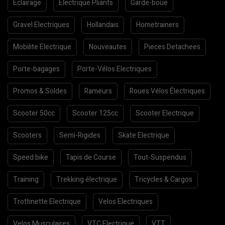
Eclairage
Electrique Pliants
Garde-boue
Gravel Electriques
Hollandais
Hometrainers
Mobilite Electrique
Nouveautes
Pieces Detachees
Porte-bagages
Porte-Vélos Electriques
Promos & Soldes
Rameurs
Roues Vélos Électriques
Scooter 50cc
Scooter 125cc
Scooter Electrique
Scooters
Semi-Rigides
Skate Electrique
Speed bike
Tapis de Course
Tout-Suspendus
Training
Trekking électrique
Tricycles & Cargos
Trottinette Electrique
Velos Electriques
Velos Musculaires
VTC Electrique
VTT