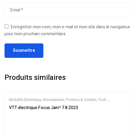
Enregistrer mon nom, mon e-mail et mon site dans le navigateur
pour mon prochain commentaire.
Produits similaires
Mobilite Electrique
,
Nouveautes
,
Promos & Soldes
,
Tout-
Suspendus
,
Vélo électrique ville
,
Velos Electriques
,
VTT Électriques
VTT électrique Focus Jam² 7.8 2023