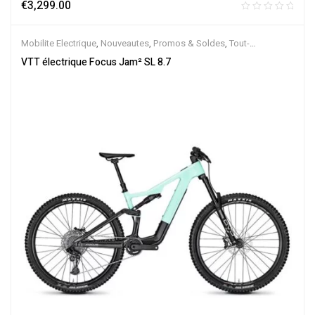
€
3,299.00
Mobilite Electrique
,
Nouveautes
,
Promos & Soldes
,
Tout-
Suspendus
,
Vélo électrique ville
,
Velos Electriques
,
VTT Électriques
VTT électrique Focus Jam² SL 8.7