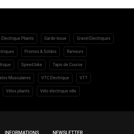
Electrique Pliants
Garde-boue
Gravel Electriques
ctriques
Promos & Soldes
Rameurs
trique
Speed bike
Tapis de Course
elos Musculaires
VTC Electrique
VTT
Vélos pliants
Vélo électrique ville
INFORMATIONS
NEWSLETTER