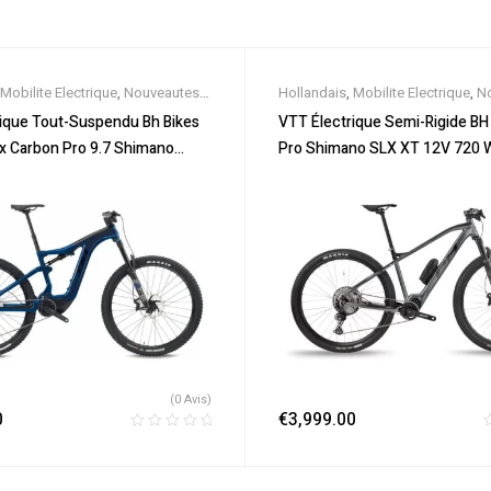
Mobilite Electrique
,
Nouveautes
,
Hollandais
,
Mobilite Electrique
,
N
oldes
,
Tout-Suspendus
,
Vélo
Promos & Soldes
,
Semi-Rigides
,
ique Tout-Suspendu Bh Bikes
VTT Électrique Semi-Rigide BH
lle
,
Velos Electriques
,
VTT
électrique ville
,
Velos Electriques
,
x Carbon Pro 9.7 Shimano
Pro Shimano SLX XT 12V 720 W
Électriques
2V 720 Wh 29″ Bleu/Noir 2022
/ Noir 2022
(0 Avis)
0
€
3,999.00