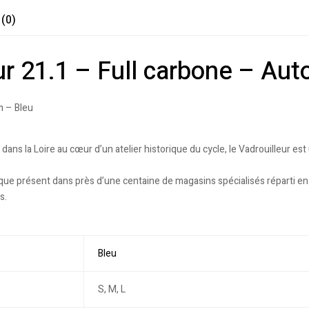
 (0)
eur 21.1 – Full carbone – A
m – Bleu
ans la Loire au cœur d’un atelier historique du cycle, le Vadrouilleur 
ique présent dans près d’une centaine de magasins spécialisés réparti en 
s.
Bleu
S, M, L