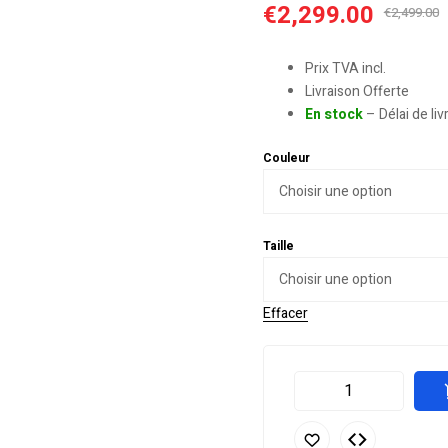
€
2,299.00
€
2,499.00
Prix TVA incl.
Livraison Offerte
En stock
– Délai de li
Couleur
Taille
Effacer