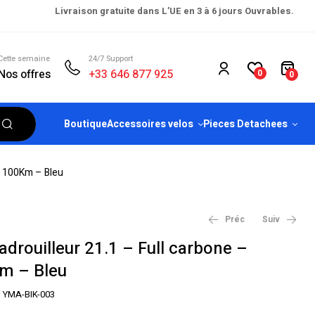
Livraison gratuite dans L’UE en 3 à 6 jours Ouvrables.
Cette semaine
24/7 Support
Nos offres
+33 646 877 925
0
0
Boutique
Accessoires velos
Pieces Detachees
ie 100Km – Bleu
Préc
Suiv
adrouilleur 21.1 – Full carbone –
m – Bleu
€
€
2,299.00
2,299.00
–
€
2,899.00
€
2,499.00
:
YMA-BIK-003