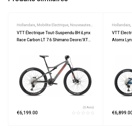
Hollandais
,
Mobilite Electrique
,
Nouveautes
,
Hollandais
,
Promos & Soldes
,
Tout-Suspendus
,
Vélo
Promos & S
VTT Électrique Tout-Suspendu BH iLynx
VTT Electr
électrique ville
,
Velos Electriques
,
VTT
électrique vi
Race Carbon LT 7.6 Shimano Deore/XT
Atomx Lyn
Électriques
Électriques
12V 540 Wh 29″ Gris 2022
Deore XT 1
(0 Avis)
€
6,199.00
€
6,899.0