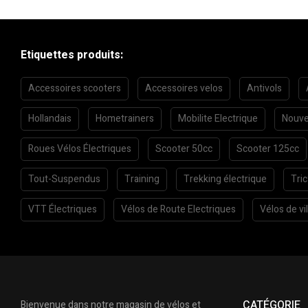
Etiquettes produits:
Accessoires scooters
Accessoires velos
Antivols
Hollandais
Hometrainers
Mobilite Electrique
Nouve
Roues Vélos Électriques
Scooter 50cc
Scooter 125cc
Tout-Suspendus
Training
Trekking électrique
Tri
VTT Électriques
Vélos de Route Electriques
Vélos de vil
CATÉGORIE
Bienvenue dans notre magasin de vélos et