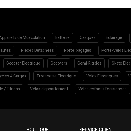
Appareils de Musculation
Batterie
Casques
Eclairage
autes
Pieces Detachees
Porte-bagages
Porte-Vélos Ele
Scooter Electrique
Scooters
Semi-Rigides
Skate Elec
cycles & Cargos
Trottinette Electrique
Velos Electriques
V
le / Fitness
Vélos d’appartement
Vélos enfant / Draisiennes
BOUTIQUE
SERVICE CLIENT