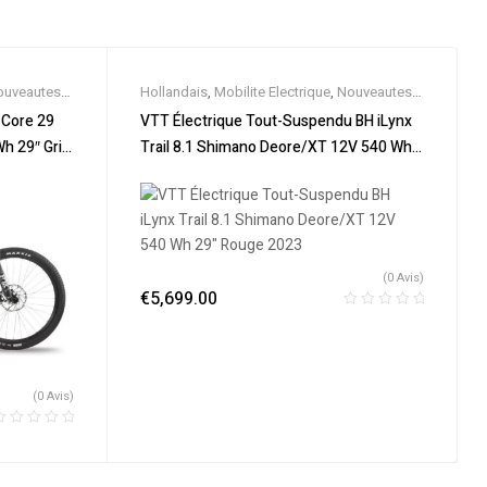
ouveautes
,
Hollandais
,
Mobilite Electrique
,
Nouveautes
,
Vélo
Promos & Soldes
,
Tout-Suspendus
,
Vélo
 Core 29
VTT Électrique Tout-Suspendu BH iLynx
VTT
électrique ville
,
Velos Electriques
,
VTT
h 29″ Gris
Trail 8.1 Shimano Deore/XT 12V 540 Wh
Électriques
29″ Rouge 2023
(0 Avis)
€
5,699.00
(0 Avis)