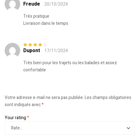
Freude
20/10/2024
Note
5
sur 5
Très pratique
Livraison dans le temps
Dupont
17/11/2024
Note
4
sur
5
Très bien pour les trajets ou les balades et assez
confortable
Votre adresse e-mail ne sera pas publiée.
Les champs obligatoires
sont indiqués avec
*
Your rating
*