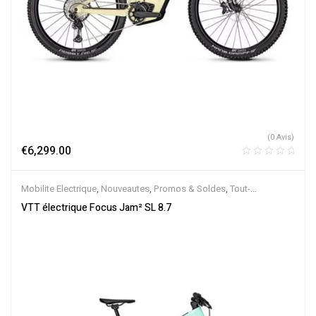
(0 Avis)
€
6,299.00
Mobilite Electrique
,
Nouveautes
,
Promos & Soldes
,
Tout-
Suspendus
,
Vélo électrique ville
,
Velos Electriques
,
VTT Électriques
VTT électrique Focus Jam² SL 8.7