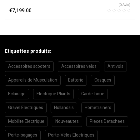
(0 Avis)
€
7,199.00
Etiquettes produits:
Accessoires scooters
Accessoires velos
Antivols
Appareils de Musculation
Batterie
Casques
Eclairage
Electrique Pliants
Garde-boue
Gravel Electriques
Hollandais
Hometrainers
Mobilite Electrique
Nouveautes
Pieces Detachees
Porte-bagages
Porte-Vélos Electriques