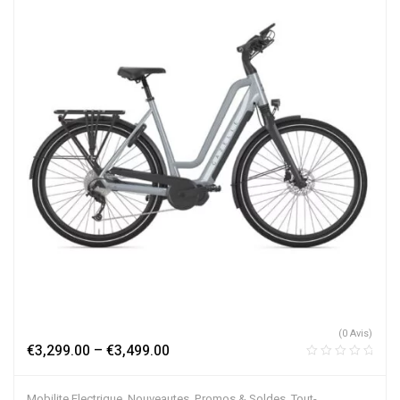
(0 Avis)
€
3,299.00
–
€
3,499.00
Mobilite Electrique
,
Nouveautes
,
Promos & Soldes
,
Tout-