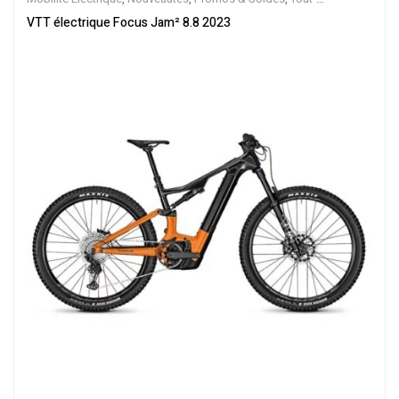
Suspendus
,
Vélo électrique ville
,
Velos Electriques
,
VTT Électriques
VTT électrique Focus Jam² 8.8 2023