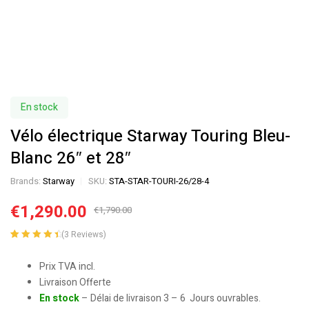
En stock
Vélo électrique Starway Touring Bleu-
Blanc 26″ et 28″
Brands:
Starway
SKU:
STA-STAR-TOURI-26/28-4
€
1,290.00
€
1,790.00
(
3
Reviews)
Noté
3
4.67
sur 5 basé
Prix TVA incl.
sur
Livraison Offerte
notations
En stock
– Délai de livraison 3 – 6 Jours ouvrables.
client