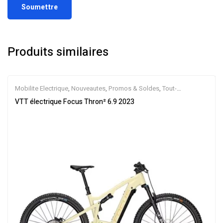
Produits similaires
Mobilite Electrique
,
Nouveautes
,
Promos & Soldes
,
Tout-
Suspendus
,
Vélo électrique ville
,
Velos Electriques
,
VTT Électriques
VTT électrique Focus Thron² 6.9 2023