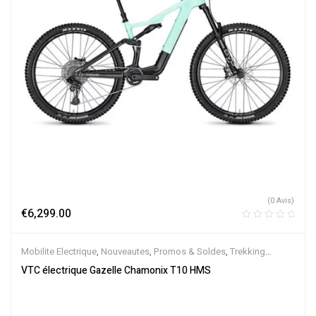
(0 Avis)
€
6,299.00
Mobilite Electrique
,
Nouveautes
,
Promos & Soldes
,
Trekking
électrique
,
Vélo électrique ville
,
Velos Electriques
,
VTC Electrique
VTC électrique Gazelle Chamonix T10 HMS