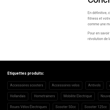
En définitive, 
fitness et vot
comme une mar
Pour en savoir 
révolution de 
Etiquettes produits:
Accessoires scooters
Accessoires velos
Antivols
Hollandais
Hometrainers
Mobilite Electrique
Nouve
Roues Vélos Électriques
Scooter 50cc
Scooter 125cc