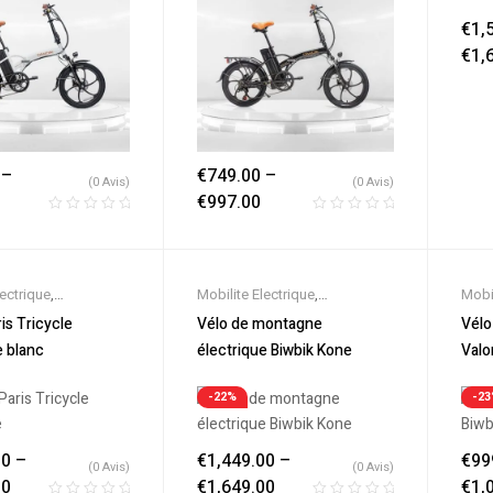
€
1,
€
1,
–
€
749.00
–
(0 Avis)
(0 Avis)
€
997.00
lectrique
,
Mobilite Electrique
,
Mobil
es
,
Promos &
Nouveautes
,
Promos &
Nouv
is Tricycle
Vélo de montagne
Vélo
icycles & Cargos
,
Soldes
,
Vélo électrique ville
,
Sold
e blanc
électrique Biwbik Kone
Valo
ique ville
,
Velos
Velos Electriques
Velo
s
-22%
-2
00
–
€
1,449.00
–
€
99
(0 Avis)
(0 Avis)
00
€
1,649.00
€
1,