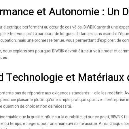
rmance et Autonomie : Un 
 électrique performant au cœur de ces vélos, BIWBIK garantit une expérienc
plé. Etes-vous prêt à parcourir de longues distances sans craindre l’ép
cupation, mais une promesse tenue, vous permettant d’explorer, de com
le, nous explorerons pourquoi BIWBIK devrait être sur votre radar et comm
ques
.
 Technologie et Matériaux 
ontente pas de répondre aux exigences standards — elle les redéfinit. A
périence plaisante plutôt qu’une simple pratique sportive. L’entreprise
ne question de choix et non de nécessité.
t indéniable que la qualité influe sur la durabilité, et sur ce point, BIWBIK 
sure du temps, et légers, pour une maneuvrabilité accrue. Ainsi, chaque c