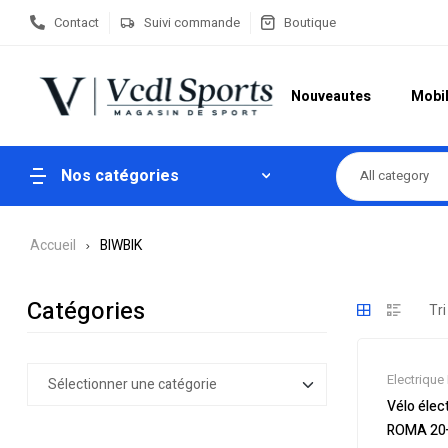
Contact
Suivi commande
Boutique
Nouveautes
Mobil
Nos catégories
All category
Accueil
BIWBIK
Catégories
Electrique 
Electrique
Vélo élect
Promos &
ROMA 20
électrique 