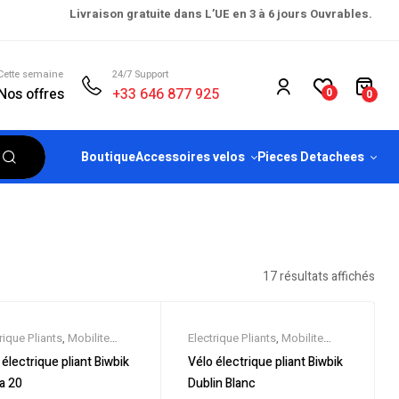
Livraison gratuite dans L’UE en 3 à 6 jours Ouvrables.
Cette semaine
24/7 Support
Nos offres
+33 646 877 925
0
0
Boutique
Accessoires velos
Pieces Detachees
17 résultats affichés
rique Pliants
,
Mobilite
Electrique Pliants
,
Mobilite
rique
,
Nouveautes
,
Electrique
,
Nouveautes
,
 électrique pliant Biwbik
Vélo électrique pliant Biwbik
os & Soldes
,
Vélo
Promos & Soldes
,
Vélo
a 20
Dublin Blanc
rique ville
,
Velos
électrique ville
,
Velos