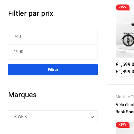
Electrique
-15%
Filtler par prix
€
1,699.
Filtrer
€
1,899.
Marques
Mobilite E
Nouveaut
Vélo élect
Soldes
,
Vé
Book Spor
Velos Elec
-29%