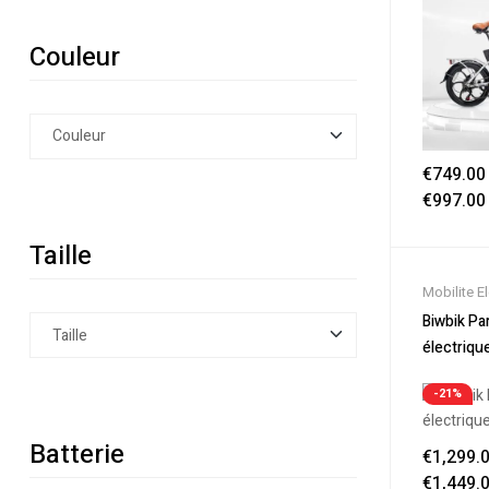
Couleur
€
749.00
€
997.00
Taille
Mobilite E
Nouveaut
Biwbik Par
Soldes
,
Tr
électriqu
Vélo électr
Electrique
-21%
Batterie
€
1,299.
€
1,449.