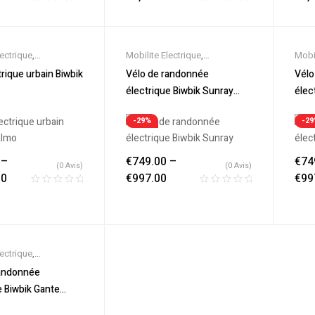
lectrique
,
Mobilite Electrique
,
Mobil
es
,
Promos &
Nouveautes
,
Promos &
Nouv
trique urbain Biwbik
Vélo de randonnée
Vélo
lo électrique ville
,
Soldes
,
Vélo électrique ville
,
Sold
électrique Biwbik Sunray
élec
triques
Velos Electriques
Velo
black
whit
-29%
-2
–
€
749.00
–
€
74
(0 Avis)
(0 Avis)
00
€
997.00
€
99
lectrique
,
es
,
Promos &
randonnée
lo électrique ville
,
e Biwbik Gante
triques