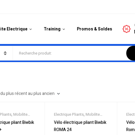
ite Electrique
Training
Promos & Soldes
Pliants
,
Mobilite
Electrique Pliants
,
Mobilite
Elect
,
Nouveautes
,
Electrique
,
Nouveautes
,
Elect
rique pliant Biwbik
Vélo électrique pliant Biwbik
Vélo
 Soldes
,
Vélo
Promos & Soldes
,
Vélo
Prom
+
ROMA 24
Rom
ville
,
Velos
électrique ville
,
Velos
élect