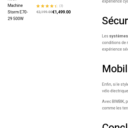
expérience cyc
(3)
€
1,499.00
Note
4.67
€
2,199.00
Sécur
sur 5
Les
systèmes 
conditions de 
expérience sé
Mobil
Enfin, si le s
vélo électriqu
Avec BIWBIK, p
comme les terr
Concl