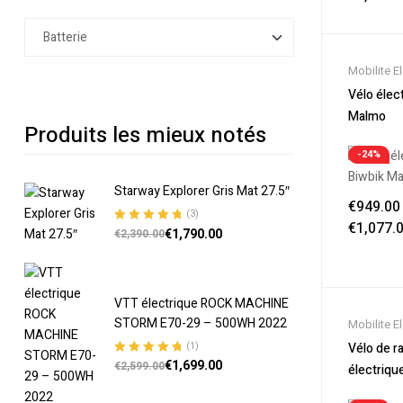
Mobilite E
Nouveaut
Vélo élec
Soldes
,
Vé
Malmo
Produits les mieux notés
Velos Elec
-24%
Starway Explorer Gris Mat 27.5″
€
949.00
(3)
€
1,077.
€
1,790.00
Note
5.00
sur
€
2,390.00
5
VTT électrique ROCK MACHINE
STORM E70-29 – 500WH 2022
Mobilite E
Nouveaut
(1)
Vélo de 
Soldes
,
Vé
€
1,699.00
Note
5.00
sur
€
2,599.00
électriqu
5
Velos Elec
white