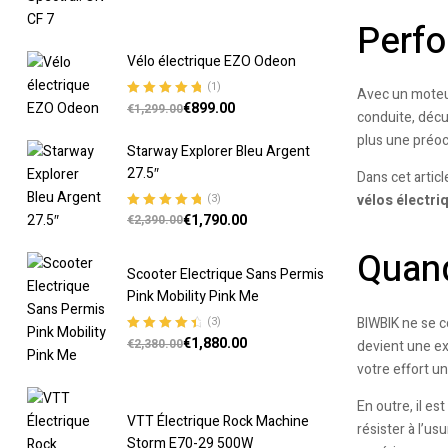
Perfo
Vélo électrique EZO Odeon
(1)
Avec un moteur
€
899.00
Note
5.00
sur
€
1,299.00
conduite, décu
5
plus une préoc
Starway Explorer Bleu Argent
27.5″
Dans cet artic
(3)
vélos électri
€
1,790.00
Note
5.00
sur
€
2,390.00
5
Quand
Scooter Electrique Sans Permis
Pink Mobility Pink Me
BIWBIK ne se c
(3)
€
1,880.00
Note
4.67
€
2,380.00
devient une ex
sur 5
votre effort u
En outre, il es
VTT Électrique Rock Machine
résister à l’u
Storm E70-29 500W