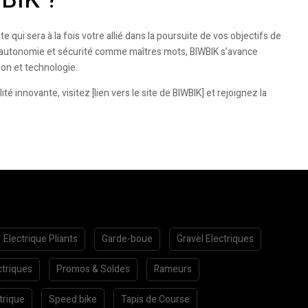
e qui sera à la fois votre allié dans la poursuite de vos objectifs de
e, autonomie et sécurité comme maîtres mots, BIWBIK s’avance
on et technologie.
 innovante, visitez [lien vers le site de BIWBIK] et rejoignez la
Electrique Pliants
Garde-boue
Gravel Electriques
ctriques
Promos & Soldes
Rameurs
trique
Speed bike
Tapis de Course