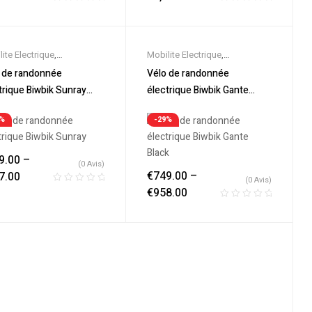
ite Electrique
,
Mobilite Electrique
,
eautes
,
Promos &
Nouveautes
,
Promos &
 de randonnée
Vélo de randonnée
es
,
Vélo électrique ville
,
Soldes
,
Vélo électrique ville
,
trique Biwbik Sunray
électrique Biwbik Gante
s Electriques
Velos Electriques
e
Black
9%
-29%
9.00
–
(0 Avis)
€
749.00
–
7.00
(0 Avis)
€
958.00