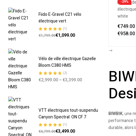
-29%
Fiido E-Gravel C21 vélo
électrique vert
€
749.00
(1)
€
958.00
€
1,099.00
Note
5.00
sur
€
1,799.00
5
→
Vélo de ville électrique Gazelle
Bloom C380 HMS
BIWB
(2)
€
2,999.00
–
€
3,399.00
Note
5.00
sur
5
Desi
VTT électriques tout-suspendu
BIWBIK
, une m
Canyon Spectral: ON CF 7
performance t
(1)
durable, alors
€
3,499.00
Note
5.00
sur
€
4,799.00
5