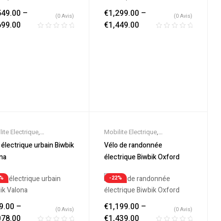
549.00
–
€
1,299.00
–
(0 Avis)
(0 Avis)
699.00
€
1,449.00
ite Electrique
,
Mobilite Electrique
,
eautes
,
Promos &
Nouveautes
,
Promos &
 électrique urbain Biwbik
Vélo de randonnée
es
,
Vélo électrique ville
,
Soldes
,
Vélo électrique ville
,
na
électrique Biwbik Oxford
s Electriques
Velos Electriques
3%
-22%
9.00
–
€
1,199.00
–
(0 Avis)
(0 Avis)
078.00
€
1,439.00