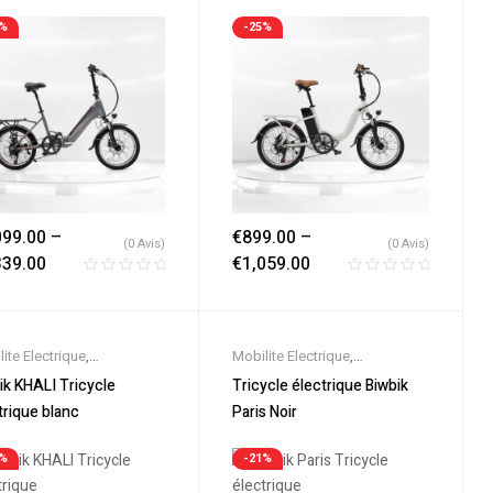
triques
Electriques
1%
-25%
099.00
–
€
899.00
–
(0 Avis)
(0 Avis)
339.00
€
1,059.00
ite Electrique
,
Mobilite Electrique
,
eautes
,
Promos &
Nouveautes
,
Promos &
ik KHALI Tricycle
Tricycle électrique Biwbik
es
,
Tricycles & Cargos
,
Soldes
,
Tricycles & Cargos
,
trique blanc
Paris Noir
électrique ville
,
Velos
Vélo électrique ville
,
Velos
triques
Electriques
6%
-21%