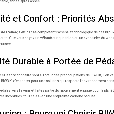
lable, année après année.
ité et Confort : Priorités Ab
de freinage efficaces
complètent l’arsenal technologique de ces bijou
route. Que vous soyez un vélotaffeur quotidien ou un aventurier du week
curisée.
ité Durable à Portée de Péd
tyle et la fonctionnalité sont au cœur des préoccupations de BIWBIK, il en
e BIWBIK, c’est opter pour une solution qui respecte l’environnement san
édalez vers l’avenir et faites partie du mouvement engagé pour la planè
es inconnues, tout cela avec une empreinte carbone réduite.
usion : Pourquoi Choisir BI