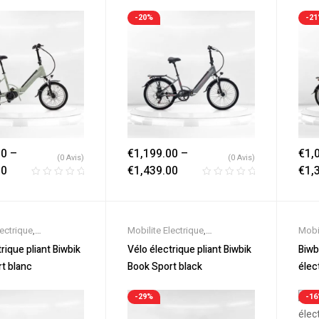
s
Electriques
Elec
-20%
-2
00
–
€
1,199.00
–
€
1,
(0 Avis)
(0 Avis)
00
€
1,439.00
€
1,
lectrique
,
Mobilite Electrique
,
Mobil
es
,
Promos &
Nouveautes
,
Promos &
Nouv
rique pliant Biwbik
Vélo électrique pliant Biwbik
Biwb
lo électrique ville
,
Soldes
,
Vélo électrique ville
,
Sold
t blanc
Book Sport black
élec
triques
Velos Electriques
Vélo 
Elec
-29%
-1