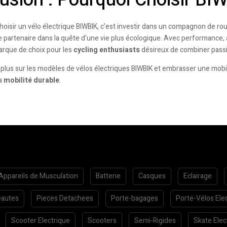
choisir un vélo électrique BIWBIK, c’est investir dans un compagnon de rout
re partenaire dans la quête d’une vie plus écologique. Avec performanc
que de choix pour les
cycling enthusiasts
désireux de combiner passi
plus sur les modèles de vélos électriques BIWBIK et embrasser une mobilité
la
mobilité durable
.
Appareils de Musculation
Batterie
Casques
Eclairage
autes
Pieces Detachees
Porte-bagages
Porte-Vélos Ele
Scooter Electrique
Scooters
Semi-Rigides
Skate Elec