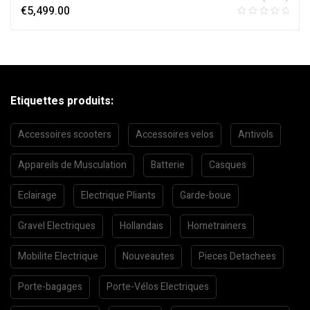
€
5,499.00
Etiquettes produits:
Accessoires scooters
Accessoires velos
Antivols
Appareils de Musculation
Batterie
Casques
Eclairage
Electrique Pliants
Garde-boue
Gravel Electriques
Hollandais
Hometrainers
Mobilite Electrique
Nouveautes
Pieces Detachees
Porte-bagages
Porte-Vélos Electriques