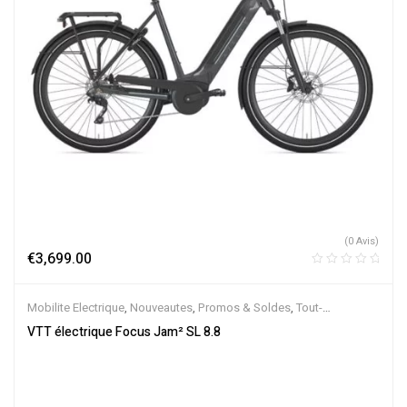
(0 Avis)
€
3,699.00
Mobilite Electrique
,
Nouveautes
,
Promos & Soldes
,
Tout-
Suspendus
,
Vélo électrique ville
,
Velos Electriques
,
VTT Électriques
VTT électrique Focus Jam² SL 8.8