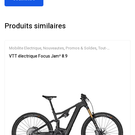
Produits similaires
Mobilite Electrique
,
Nouveautes
,
Promos & Soldes
,
Tout-
Suspendus
,
Vélo électrique ville
,
Velos Electriques
,
VTT Électriques
VTT électrique Focus Jam² 8.9