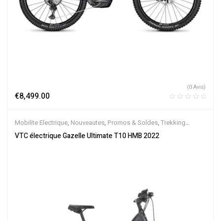
(0 Avis)
€
8,499.00
Mobilite Electrique
,
Nouveautes
,
Promos & Soldes
,
Trekking
électrique
,
Vélo électrique ville
,
Velos Electriques
,
VTC Electrique
VTC électrique Gazelle Ultimate T10 HMB 2022