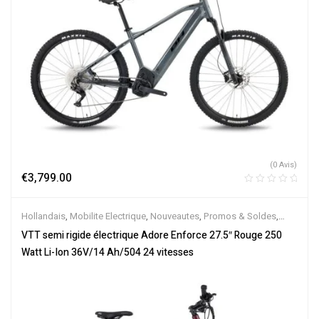
(0 Avis)
€
3,799.00
Hollandais
,
Mobilite Electrique
,
Nouveautes
,
Promos & Soldes
,
Semi-Rigides
,
Vélo électrique ville
,
Velos Electriques
,
VTT
VTT semi rigide électrique Adore Enforce 27.5″ Rouge 250
Électriques
Watt Li-Ion 36V/14 Ah/504 24 vitesses