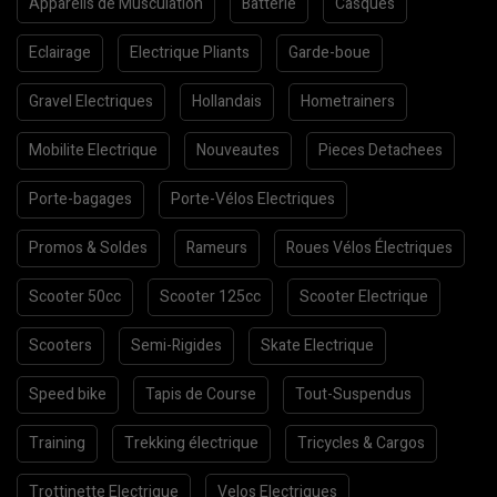
Appareils de Musculation
Batterie
Casques
Eclairage
Electrique Pliants
Garde-boue
Gravel Electriques
Hollandais
Hometrainers
Mobilite Electrique
Nouveautes
Pieces Detachees
Porte-bagages
Porte-Vélos Electriques
Promos & Soldes
Rameurs
Roues Vélos Électriques
Scooter 50cc
Scooter 125cc
Scooter Electrique
Scooters
Semi-Rigides
Skate Electrique
Speed bike
Tapis de Course
Tout-Suspendus
Training
Trekking électrique
Tricycles & Cargos
Trottinette Electrique
Velos Electriques