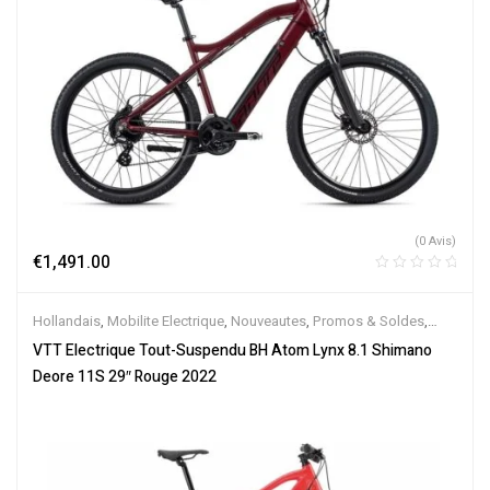
(0 Avis)
€
1,491.00
Hollandais
,
Mobilite Electrique
,
Nouveautes
,
Promos & Soldes
,
Tout-Suspendus
,
Vélo électrique ville
,
Velos Electriques
,
VTT
VTT Electrique Tout-Suspendu BH Atom Lynx 8.1 Shimano
Électriques
Deore 11S 29″ Rouge 2022