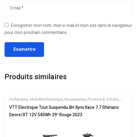
Enregistrer mon nom, mon e-mail et mon site dans le navigateur
pour mon prochain commentaire.
Produits similaires
Hollandais
,
Mobilite Electrique
,
Nouveautes
,
Promos & Soldes
,
Tout-Suspendus
,
Vélo électrique ville
,
Velos Electriques
,
VTT
VTT Electrique Tout Suspendu BH Ilynx Race 7.7 Shimano
Électriques
Deore/XT 12V 540Wh 29″ Rouge 2023