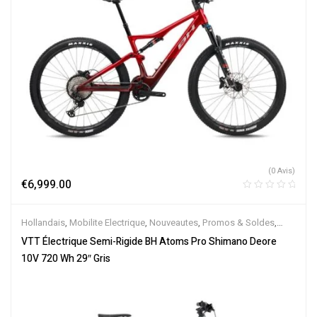
(0 Avis)
€
6,999.00
Hollandais
,
Mobilite Electrique
,
Nouveautes
,
Promos & Soldes
,
Semi-Rigides
,
Vélo électrique ville
,
Velos Electriques
,
VTT
VTT Électrique Semi-Rigide BH Atoms Pro Shimano Deore
Électriques
10V 720 Wh 29″ Gris