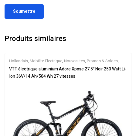
Produits similaires
Hollandais
,
Mobilite Electrique
,
Nouveautes
,
Promos & Soldes
,
Tout-Suspendus
,
Vélo électrique ville
,
Velos Electriques
,
VTT
VTT électrique aluminium Adore Xpose 27.5″ Noir 250 Watt Li-
Électriques
Ion 36V/14 Ah/504 Wh 27 vitesses