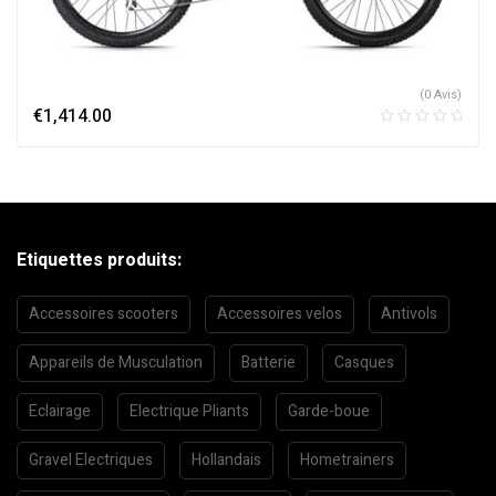
(0 Avis)
€
1,414.00
Etiquettes produits:
Accessoires scooters
Accessoires velos
Antivols
Appareils de Musculation
Batterie
Casques
Eclairage
Electrique Pliants
Garde-boue
Gravel Electriques
Hollandais
Hometrainers