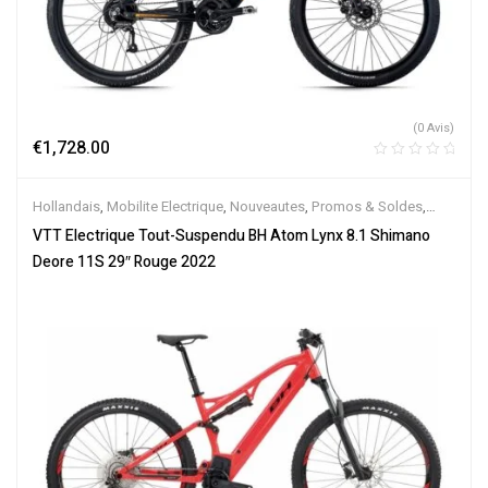
(0 Avis)
€
1,728.00
Hollandais
,
Mobilite Electrique
,
Nouveautes
,
Promos & Soldes
,
Tout-Suspendus
,
Vélo électrique ville
,
Velos Electriques
,
VTT
VTT Electrique Tout-Suspendu BH Atom Lynx 8.1 Shimano
Électriques
Deore 11S 29″ Rouge 2022