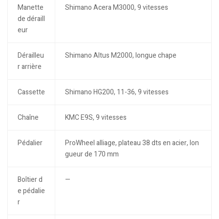
Manette
Shimano Acera M3000, 9 vitesses
de déraill
eur
Dérailleu
Shimano Altus M2000, longue chape
r arrière
Cassette
Shimano HG200, 11-36, 9 vitesses
Chaîne
KMC E9S, 9 vitesses
Pédalier
ProWheel alliage, plateau 38 dts en acier, lon
gueur de 170 mm
Boîtier d
—
e pédalie
r