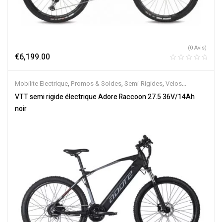
(0 Avis)
€
6,199.00
Mobilite Electrique
,
Promos & Soldes
,
Semi-Rigides
,
Velos
Electriques
,
VTT Électriques
VTT semi rigide électrique Adore Raccoon 27.5 36V/14Ah
noir