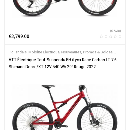
(0 Avis)
€
3,799.00
Hollandais
,
Mobilite Electrique
,
Nouveautes
,
Promos & Soldes
,
Tout-Suspendus
,
Vélo électrique ville
,
Velos Electriques
,
VTT
VTT Électrique Tout-Suspendu BH iLynx Race Carbon LT 7.6
Électriques
Shimano Deore/XT 12V 540 Wh 29″ Rouge 2022