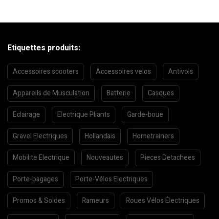
Etiquettes produits:
Accessoires scooters
Accessoires velos
Antivols
Appareils de Musculation
Batterie
Casques
Eclairage
Electrique Pliants
Garde-boue
Gravel Electriques
Hollandais
Hometrainers
Mobilite Electrique
Nouveautes
Pieces Detachees
Porte-bagages
Porte-Vélos Electriques
Promos & Soldes
Rameurs
Roues Vélos Électriques