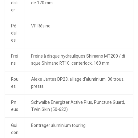
dali
de 170 mm
er
Pé
VP Résine
dal
es
Frei
Freins à disque hydrauliques Shimano MT200 / di
ns
sque Shimano RT10, centerlock, 160 mm
Rou
Alexe Jantes DP23, alliage d’aluminium, 36 trous,
es
presta
Pn
Schwalbe Energizer Active Plus, Puncture Guard,
eus
Twin Skin (50-622)
Gui
Bontrager aluminium touring
don