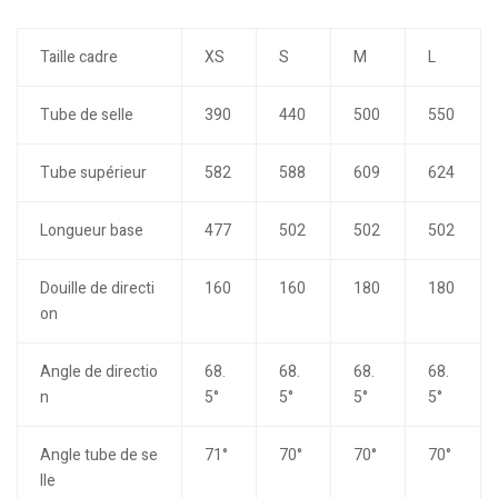
Taille cadre
XS
S
M
L
Tube de selle
390
440
500
550
Tube supérieur
582
588
609
624
Longueur base
477
502
502
502
Douille de directi
160
160
180
180
on
Angle de directio
68.
68.
68.
68.
n
5°
5°
5°
5°
Angle tube de se
71°
70°
70°
70°
lle