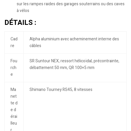
sur les rampes raides des garages souterrains ou des caves
à vélos
DÉTAILS :
Cad
Alpha aluminium avec acheminement interne des
re
câbles
Fou
SR Suntour NEX, ressort hélicoïdal, précontrainte,
rch
débattement 50 mm, QR 100×5 mm
e
Ma
Shimano Tourney RS45, 8 vitesses
net
te d
e d
érai
lleu
r