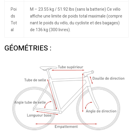
Poi
M – 23.55 kg / 51.92 lbs (sans la batterie) Ce vélo
ds
affiche une limite de poids total maximale (compre
Tot
nant le poids du vélo, du cycliste et des bagages)
al
de 136 kg (300 livres).
GÉOMÉTRIES :