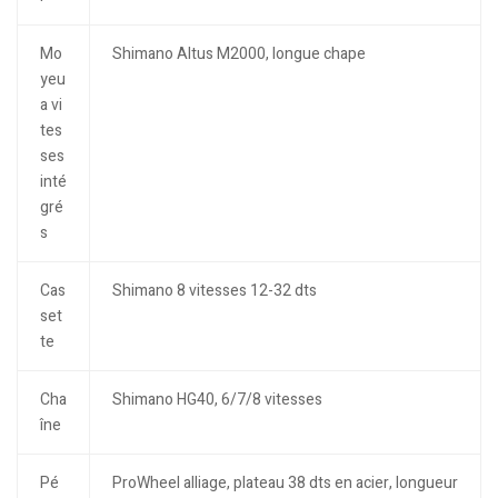
Mo
Shimano Altus M2000, longue chape
yeu
a vi
tes
ses
inté
gré
s
Cas
Shimano 8 vitesses 12-32 dts
set
te
Cha
Shimano HG40, 6/7/8 vitesses
îne
Pé
ProWheel alliage, plateau 38 dts en acier, longueur