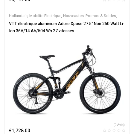
Hollandais
,
Mobilite Electrique
,
Nouveautes
,
Promos & Soldes
,
Tout-Suspendus
,
Vélo électrique ville
,
Velos Electriques
,
VTT
VTT électrique aluminium Adore Xpose 27.5″ Noir 250 Watt Li-
Électriques
Ion 36V/14 Ah/504 Wh 27 vitesses
(0 Avis)
€
1,728.00