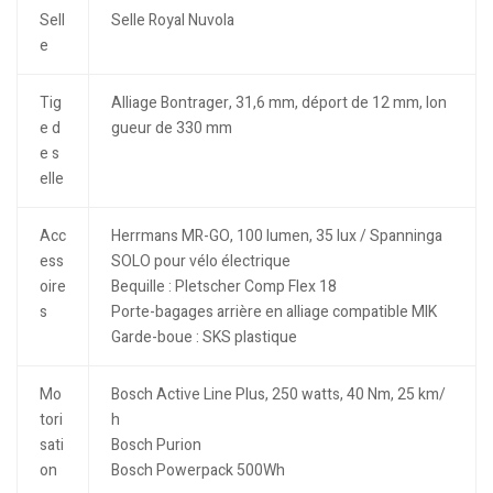
Sell
Selle Royal Nuvola
e
Tig
Alliage Bontrager, 31,6 mm, déport de 12 mm, lon
e d
gueur de 330 mm
e s
elle
Acc
Herrmans MR-GO, 100 lumen, 35 lux / Spanninga
ess
SOLO pour vélo électrique
oire
Bequille : Pletscher Comp Flex 18
s
Porte-bagages arrière en alliage compatible MIK
Garde-boue : SKS plastique
Mo
Bosch Active Line Plus, 250 watts, 40 Nm, 25 km/
tori
h
sati
Bosch Purion
on
Bosch Powerpack 500Wh