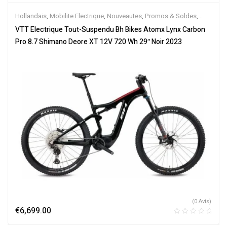
Hollandais
,
Mobilite Electrique
,
Nouveautes
,
Promos & Soldes
,
Tout-Suspendus
,
Vélo électrique ville
,
Velos Electriques
,
VTT
VTT Electrique Tout-Suspendu Bh Bikes Atomx Lynx Carbon
Électriques
Pro 8.7 Shimano Deore XT 12V 720 Wh 29″ Noir 2023
(0 Avis)
€
6,699.00