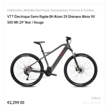
Hollandais
,
Mobilite Electrique
,
Nouveautes
,
Promos & Soldes
,
Semi-Rigides
,
Vélo électrique ville
,
Velos Electriques
,
VTT
VTT Électrique Semi-Rigide BH Atom 29 Shimano Alivio 9V
Électriques
500 Wh 29″ Noir / Rouge
(0 Avis)
€
2,299.00