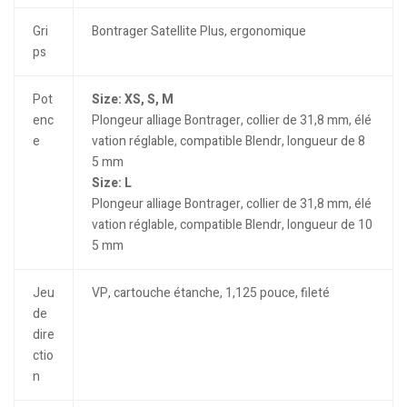
Gri
Bontrager Satellite Plus, ergonomique
ps
Pot
Size: XS, S, M
enc
Plongeur alliage Bontrager, collier de 31,8 mm, élé
e
vation réglable, compatible Blendr, longueur de 8
5 mm
Size: L
Plongeur alliage Bontrager, collier de 31,8 mm, élé
vation réglable, compatible Blendr, longueur de 10
5 mm
Jeu
VP, cartouche étanche, 1,125 pouce, fileté
de
dire
ctio
n