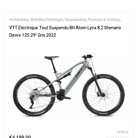
Hollandais
,
Mobilite Electrique
,
Nouveautes
,
Promos & Soldes
,
Tout-Suspendus
,
Vélo électrique ville
,
Velos Electriques
,
VTT
VTT Electrique Tout Suspendu BH Atom Lynx 8.2 Shimano
Électriques
Deore 12S 29″ Gris 2022
(0 Avis)
€
4,199.00