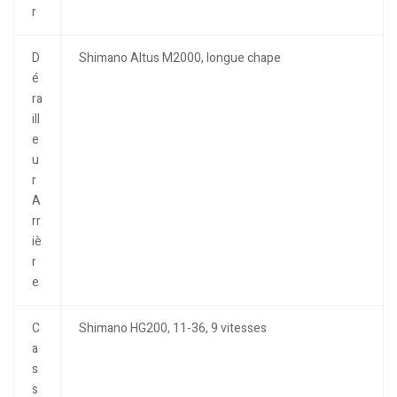
r
D
Shimano Altus M2000, longue chape
é
ra
ill
e
u
r
A
rr
iè
r
e
C
Shimano HG200, 11-36, 9 vitesses
a
s
s