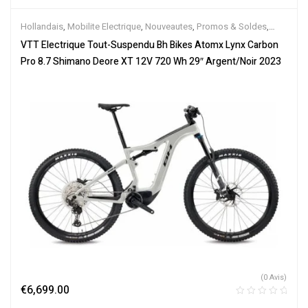
Hollandais
,
Mobilite Electrique
,
Nouveautes
,
Promos & Soldes
,
Tout-Suspendus
,
Vélo électrique ville
,
Velos Electriques
,
VTT
VTT Electrique Tout-Suspendu Bh Bikes Atomx Lynx Carbon
Électriques
Pro 8.7 Shimano Deore XT 12V 720 Wh 29″ Argent/Noir 2023
(0 Avis)
€
6,699.00