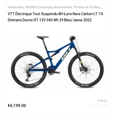
Hollandais
,
Mobilite Electrique
,
Nouveautes
,
Promos & Soldes
,
Tout-Suspendus
,
Vélo électrique ville
,
Velos Electriques
,
VTT
VTT Électrique Tout-Suspendu BH iLynx Race Carbon LT 7.6
Électriques
Shimano Deore/XT 12V 540 Wh 29 Bleu/Jaune 2022
(0 Avis)
€
6,199.00