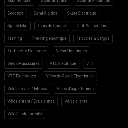
Scooter 50cc
Scooter 125cc
Scooter Electrique
Scooters
Semi-Rigides
Skate Electrique
Speed bike
Tapis de Course
Tout-Suspendus
Training
Trekking électrique
Tricycles & Cargos
Trottinette Electrique
Velos Electriques
Velos Musculaires
VTC Electrique
VTT
VTT Électriques
Vélos de Route Electriques
Vélos de ville / Fitness
Vélos d’appartement
Vélos enfant / Draisiennes
Vélos pliants
Vélo électrique ville