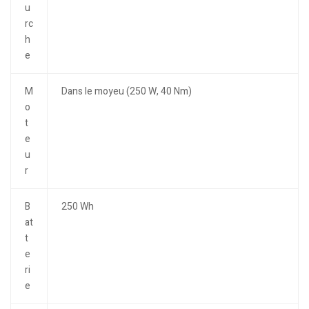
u
rc
h
e
M
Dans le moyeu (250 W, 40 Nm)
o
t
e
u
r
B
250 Wh
at
t
e
ri
e