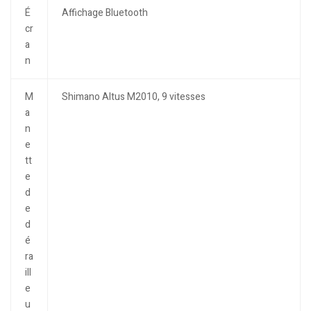
É
Affichage Bluetooth
cr
a
n
M
Shimano Altus M2010, 9 vitesses
a
n
e
tt
e
d
e
d
é
ra
ill
e
u