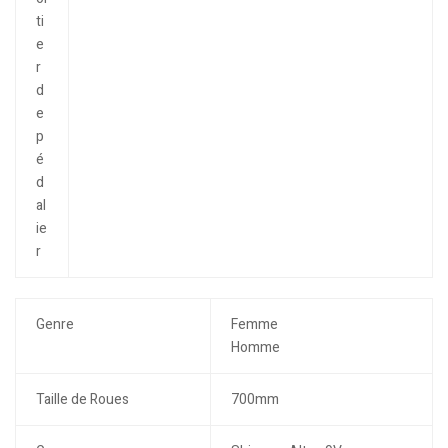
ti
e
r
d
e
p
é
d
al
ie
r
Genre
Femme
Homme
Taille de Roues
700mm