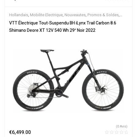
Hollandais
,
Mobilite Electrique
,
Nouveautes
,
Promos & Soldes
,
Tout-Suspendus
,
Vélo électrique ville
,
Velos Electriques
,
VTT
VTT Électrique Tout-Suspendu BH iLynx Trail Carbon 8.6
Électriques
Shimano Deore XT 12V 540 Wh 29″ Noir 2022
(0 Avis)
€
6,499.00