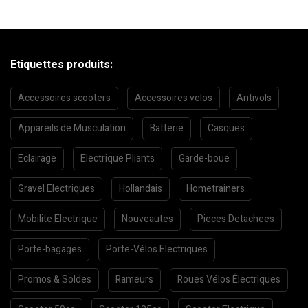
Etiquettes produits:
Accessoires scooters
Accessoires velos
Antivols
Appareils de Musculation
Batterie
Casques
Eclairage
Electrique Pliants
Garde-boue
Gravel Electriques
Hollandais
Hometrainers
Mobilite Electrique
Nouveautes
Pieces Detachees
Porte-bagages
Porte-Vélos Electriques
Promos & Soldes
Rameurs
Roues Vélos Électriques