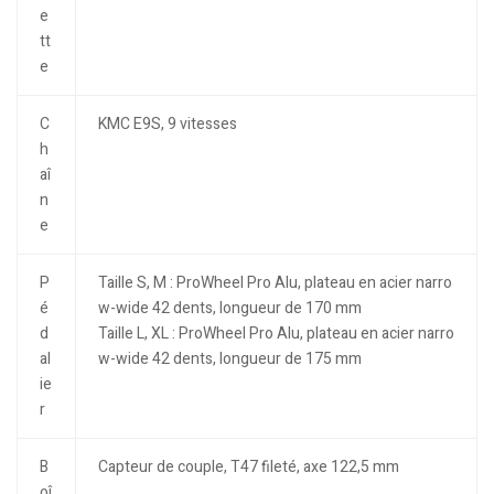
e
tt
e
C
KMC E9S, 9 vitesses
h
aî
n
e
P
Taille S, M : ProWheel Pro Alu, plateau en acier narro
é
w-wide 42 dents, longueur de 170 mm
d
Taille L, XL : ProWheel Pro Alu, plateau en acier narro
al
w-wide 42 dents, longueur de 175 mm
ie
r
B
Capteur de couple, T47 fileté, axe 122,5 mm
oî