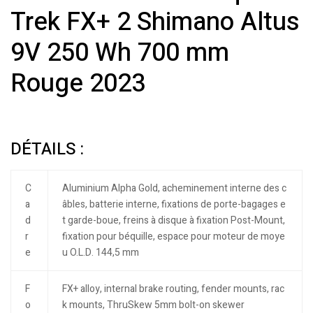
Trek FX+ 2 Shimano Altus
9V 250 Wh 700 mm
Rouge 2023
DÉTAILS :
C
Aluminium Alpha Gold, acheminement interne des c
a
âbles, batterie interne, fixations de porte-bagages e
d
t garde-boue, freins à disque à fixation Post-Mount,
r
fixation pour béquille, espace pour moteur de moye
e
u O.L.D. 144,5 mm
F
FX+ alloy, internal brake routing, fender mounts, rac
o
k mounts, ThruSkew 5mm bolt-on skewer