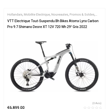
Hollandais
,
Mobilite Electrique
,
Nouveautes
,
Promos & Soldes
,
Tout-Suspendus
,
Vélo électrique ville
,
Velos Electriques
,
VTT
VTT Electrique Tout-Suspendu Bh Bikes Atomx Lynx Carbon
Électriques
Pro 9.7 Shimano Deore XT 12V 720 Wh 29″ Gris 2022
(0 Avis)
€
6,899.00