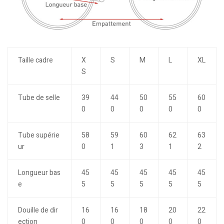
Taille cadre
X
S
M
L
XL
S
Tube de selle
39
44
50
55
60
0
0
0
0
0
Tube supérie
58
59
60
62
63
ur
0
1
3
1
2
Longueur bas
45
45
45
45
45
e
5
5
5
5
5
Douille de dir
16
16
18
20
22
ection
0
0
0
0
0