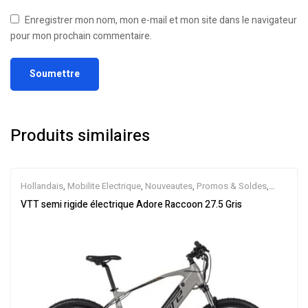
Enregistrer mon nom, mon e-mail et mon site dans le navigateur
pour mon prochain commentaire.
Produits similaires
Hollandais
,
Mobilite Electrique
,
Nouveautes
,
Promos & Soldes
,
Semi-Rigides
,
Vélo électrique ville
,
Velos Electriques
,
VTT
VTT semi rigide électrique Adore Raccoon 27.5 Gris
Électriques