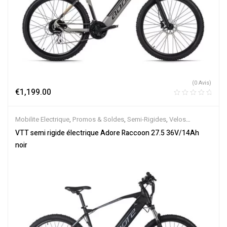
(0 Avis)
€
1,199.00
Mobilite Electrique
,
Promos & Soldes
,
Semi-Rigides
,
Velos
Electriques
,
VTT Électriques
VTT semi rigide électrique Adore Raccoon 27.5 36V/14Ah
noir