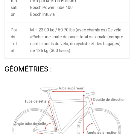
tori
m/h (25 km/h in Europe)
sati
Bosch PowerTube 400
on
Bosch Intuvia
Poi
M – 23.00 kg / 50.70 lbs (avec chambres) Ce vélo
ds
affiche une limite de poids total maximale (compre
Tot
nant le poids du vélo, du cycliste et des bagages)
al
de 136 kg (300 livres).
GÉOMÉTRIES :