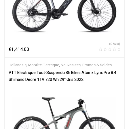
(0 Avis)
€
1,414.00
Hollandais
,
Mobilite Electrique
,
Nouveautes
,
Promos & Soldes
,
Tout-Suspendus
,
Vélo électrique ville
,
Velos Electriques
,
VTT
VTT Electrique Tout-Suspendu Bh Bikes Atomx Lynx Pro 8.4
Électriques
Shimano Deore 11V 720 Wh 29″ Gris 2022