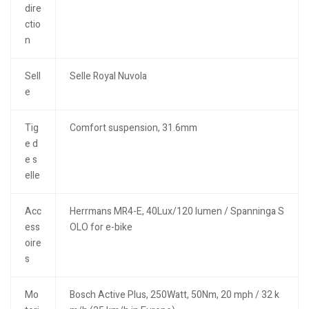
dire
ctio
n
Sell
Selle Royal Nuvola
e
Tig
Comfort suspension, 31.6mm
e d
e s
elle
Acc
Herrmans MR4-E, 40Lux/120 lumen / Spanninga S
ess
OLO for e-bike
oire
s
Mo
Bosch Active Plus, 250Watt, 50Nm, 20 mph / 32 k