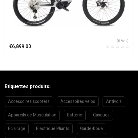
(0 Avis)
€
6,899.00
Etiquettes produits:
Accessoires scooters
Accessoires velos
Antivols
Appareils de Musculation
Batterie
Casques
Eclairage
Electrique Pliants
Garde-boue