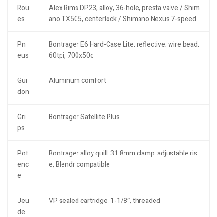
Rou
Alex Rims DP23, alloy, 36-hole, presta valve / Shim
es
ano TX505, centerlock / Shimano Nexus 7-speed
Pn
Bontrager E6 Hard-Case Lite, reflective, wire bead,
eus
60tpi, 700x50c
Gui
Aluminum comfort
don
Gri
Bontrager Satellite Plus
ps
Pot
Bontrager alloy quill, 31.8mm clamp, adjustable ris
enc
e, Blendr compatible
e
Jeu
VP sealed cartridge, 1-1/8″, threaded
de