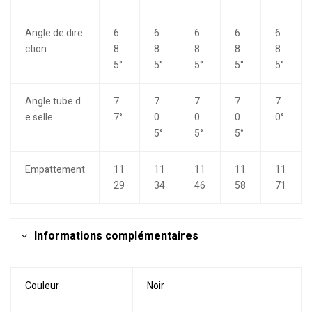
Angle de dire
6
6
6
6
6
ction
8.
8.
8.
8.
8.
5°
5°
5°
5°
5°
Angle tube d
7
7
7
7
7
e selle
7°
0.
0.
0.
0°
5°
5°
5°
Empattement
11
11
11
11
11
29
34
46
58
71
Informations complémentaires
Couleur
Noir