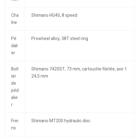
Cha
Shimano HG40, 8 speed
îne
Pé
Prowheel alloy, 38T steel ring
dali
er
Boît
Shimano 7420ST, 73 mm, cartouche filetée, axe 1
ier
24,5 mm
de
péd
alie
r
Frei
Shimano MT200 hydraulic disc
ns