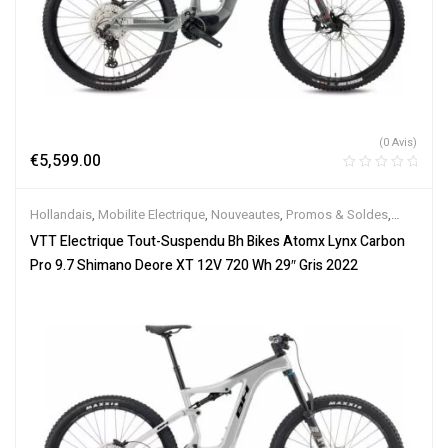
(0 Avis)
€
5,599.00
Hollandais
,
Mobilite Electrique
,
Nouveautes
,
Promos & Soldes
,
Tout-Suspendus
,
Vélo électrique ville
,
Velos Electriques
,
VTT
VTT Electrique Tout-Suspendu Bh Bikes Atomx Lynx Carbon
Électriques
Pro 9.7 Shimano Deore XT 12V 720 Wh 29″ Gris 2022