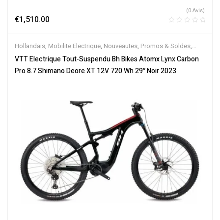
(0 Avis)
€
1,510.00
Hollandais
,
Mobilite Electrique
,
Nouveautes
,
Promos & Soldes
,
Tout-Suspendus
,
Vélo électrique ville
,
Velos Electriques
,
VTT
VTT Electrique Tout-Suspendu Bh Bikes Atomx Lynx Carbon
Électriques
Pro 8.7 Shimano Deore XT 12V 720 Wh 29″ Noir 2023