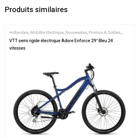
Produits similaires
Hollandais
,
Mobilite Electrique
,
Nouveautes
,
Promos & Soldes
,
Semi-Rigides
,
Vélo électrique ville
,
Velos Electriques
,
VTT
VTT semi rigide électrique Adore Enforce 29″ Bleu 24
Électriques
vitesses