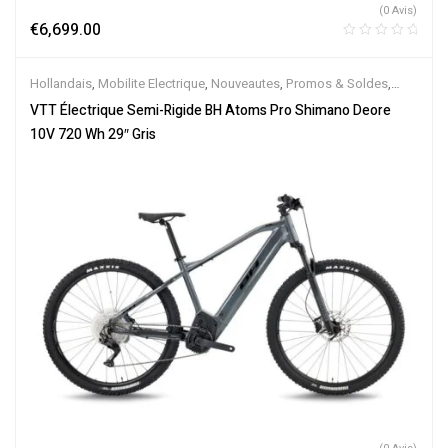
(0 Avis)
€
6,699.00
Hollandais
,
Mobilite Electrique
,
Nouveautes
,
Promos & Soldes
,
Semi-Rigides
,
Vélo électrique ville
,
Velos Electriques
,
VTT
VTT Électrique Semi-Rigide BH Atoms Pro Shimano Deore
Électriques
10V 720 Wh 29″ Gris