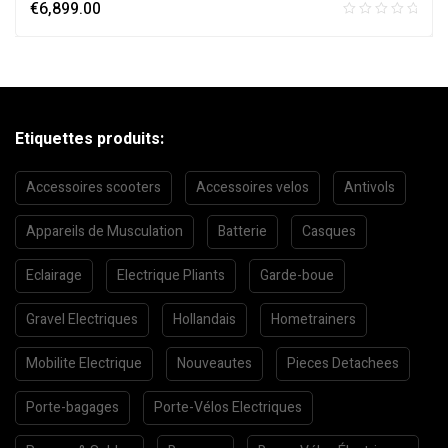
€
6,899.00
Etiquettes produits:
Accessoires scooters
Accessoires velos
Antivols
Appareils de Musculation
Batterie
Casques
Eclairage
Electrique Pliants
Garde-boue
Gravel Electriques
Hollandais
Hometrainers
Mobilite Electrique
Nouveautes
Pieces Detachees
Porte-bagages
Porte-Vélos Electriques