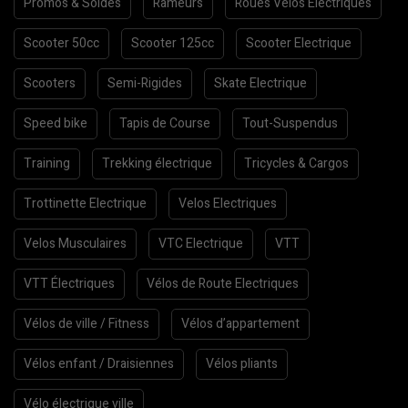
Promos & Soldes
Rameurs
Roues Vélos Électriques
Scooter 50cc
Scooter 125cc
Scooter Electrique
Scooters
Semi-Rigides
Skate Electrique
Speed bike
Tapis de Course
Tout-Suspendus
Training
Trekking électrique
Tricycles & Cargos
Trottinette Electrique
Velos Electriques
Velos Musculaires
VTC Electrique
VTT
VTT Électriques
Vélos de Route Electriques
Vélos de ville / Fitness
Vélos d’appartement
Vélos enfant / Draisiennes
Vélos pliants
Vélo électrique ville