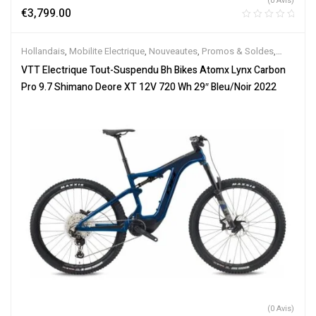
(0 Avis)
€
3,799.00
Hollandais
,
Mobilite Electrique
,
Nouveautes
,
Promos & Soldes
,
Tout-Suspendus
,
Vélo électrique ville
,
Velos Electriques
,
VTT
VTT Electrique Tout-Suspendu Bh Bikes Atomx Lynx Carbon
Électriques
Pro 9.7 Shimano Deore XT 12V 720 Wh 29″ Bleu/Noir 2022
(0 Avis)