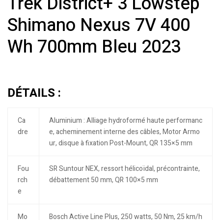
Trek District+ 3 Lowstep
Shimano Nexus 7V 400
Wh 700mm Bleu 2023
DÉTAILS :
Ca
Aluminium : Alliage hydroformé haute performanc
dre
e, acheminement interne des câbles, Motor Armo
ur, disque à fixation Post-Mount, QR 135×5 mm
Fou
SR Suntour NEX, ressort hélicoïdal, précontrainte,
rch
débattement 50 mm, QR 100×5 mm
e
Mo
Bosch Active Line Plus, 250 watts, 50 Nm, 25 km/h