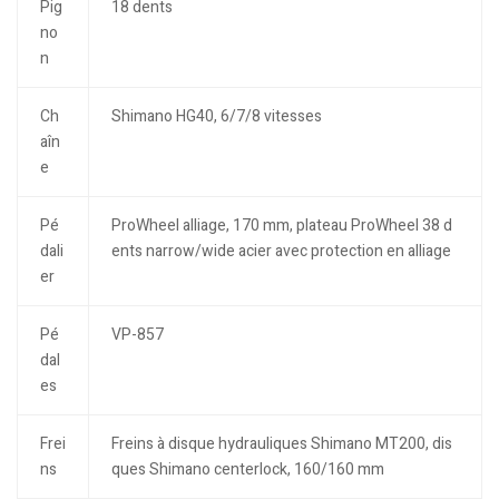
Pig
18 dents
no
n
Ch
Shimano HG40, 6/7/8 vitesses
aîn
e
Pé
ProWheel alliage, 170 mm, plateau ProWheel 38 d
dali
ents narrow/wide acier avec protection en alliage
er
Pé
VP-857
dal
es
Frei
Freins à disque hydrauliques Shimano MT200, dis
ns
ques Shimano centerlock, 160/160 mm