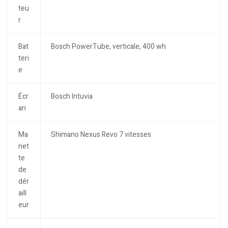
teu
r
Bat
Bosch PowerTube, verticale, 400 wh
teri
e
Écr
Bosch Intuvia
an
Ma
Shimano Nexus Revo 7 vitesses
net
te
de
dér
aill
eur