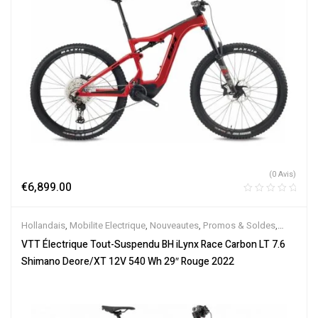
(0 Avis)
€
6,899.00
Hollandais
,
Mobilite Electrique
,
Nouveautes
,
Promos & Soldes
,
Tout-Suspendus
,
Vélo électrique ville
,
Velos Electriques
,
VTT
VTT Électrique Tout-Suspendu BH iLynx Race Carbon LT 7.6
Électriques
Shimano Deore/XT 12V 540 Wh 29″ Rouge 2022