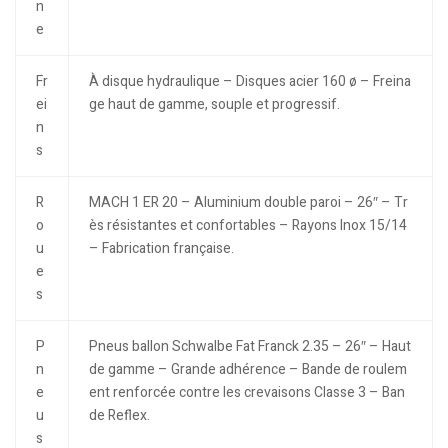
n
e
Fr
À disque hydraulique – Disques acier 160 ø – Freina
ei
ge haut de gamme, souple et progressif.
n
s
R
MACH 1 ER 20 – Aluminium double paroi – 26″ – Tr
o
ès résistantes et confortables – Rayons Inox 15/14
u
– Fabrication française.
e
s
P
Pneus ballon Schwalbe Fat Franck 2.35 – 26″ – Haut
n
de gamme – Grande adhérence – Bande de roulem
e
ent renforcée contre les crevaisons Classe 3 – Ban
u
de Reflex.
s