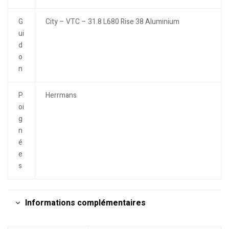
G
City – VTC – 31.8 L680 Rise 38 Aluminium
ui
d
o
n
P
Herrmans
oi
g
n
é
e
s
Informations complémentaires