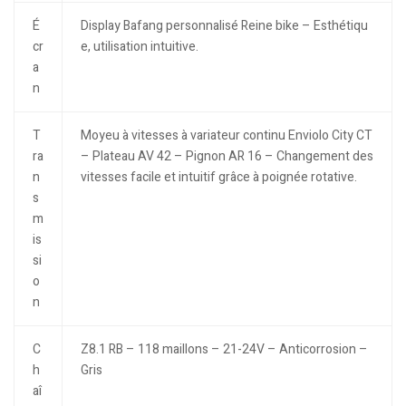
É
Display Bafang personnalisé Reine bike – Esthétiqu
cr
e, utilisation intuitive.
a
n
T
Moyeu à vitesses à variateur continu Enviolo City CT
ra
– Plateau AV 42 – Pignon AR 16 – Changement des
n
vitesses facile et intuitif grâce à poignée rotative.
s
m
is
si
o
n
C
Z8.1 RB – 118 maillons – 21-24V – Anticorrosion –
h
Gris
aî