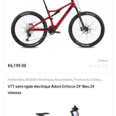
(0 Avis)
€
6,199.00
Hollandais
,
Mobilite Electrique
,
Nouveautes
,
Promos & Soldes
,
Semi-Rigides
,
Vélo électrique ville
,
Velos Electriques
,
VTT
VTT semi rigide électrique Adore Enforce 29″ Bleu 24
Électriques
vitesses