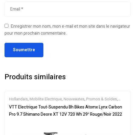
Enregistrer mon nom, mon e-mail et mon site dans le navigateur
pour mon prochain commentaire.
Produits similaires
Hollandais
,
Mobilite Electrique
,
Nouveautes
,
Promos & Soldes
,
Tout-Suspendus
,
Vélo électrique ville
,
Velos Electriques
,
VTT
VTT Electrique Tout-Suspendu Bh Bikes Atomx Lynx Carbon
Électriques
Pro 9.7 Shimano Deore XT 12V 720 Wh 29″ Rouge/Noir 2022