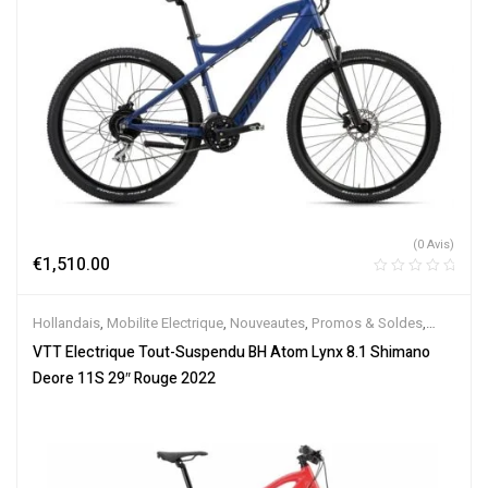
(0 Avis)
€
1,510.00
Hollandais
,
Mobilite Electrique
,
Nouveautes
,
Promos & Soldes
,
Tout-Suspendus
,
Vélo électrique ville
,
Velos Electriques
,
VTT
VTT Electrique Tout-Suspendu BH Atom Lynx 8.1 Shimano
Électriques
Deore 11S 29″ Rouge 2022