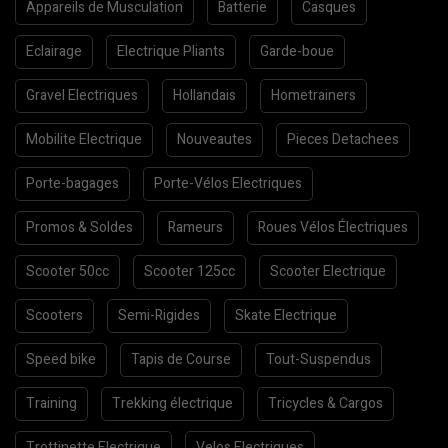
Appareils de Musculation
Batterie
Casques
Eclairage
Electrique Pliants
Garde-boue
Gravel Electriques
Hollandais
Hometrainers
Mobilite Electrique
Nouveautes
Pieces Detachees
Porte-bagages
Porte-Vélos Electriques
Promos & Soldes
Rameurs
Roues Vélos Électriques
Scooter 50cc
Scooter 125cc
Scooter Electrique
Scooters
Semi-Rigides
Skate Electrique
Speed bike
Tapis de Course
Tout-Suspendus
Training
Trekking électrique
Tricycles & Cargos
Trottinette Electrique
Velos Electriques