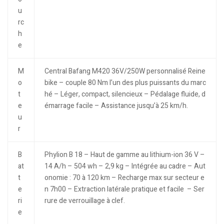
u
rc
h
e
M
Central Bafang M420 36V/250W personnalisé Reine
o
bike – couple 80 Nm l’un des plus puissants du marc
t
hé – Léger, compact, silencieux – Pédalage fluide, d
e
émarrage facile – Assistance jusqu’à 25 km/h.
u
r
B
Phylion B 18 – Haut de gamme au lithium-ion 36 V –
at
14 A/h – 504 wh – 2,9 kg – Intégrée au cadre – Aut
t
onomie : 70 à 120 km – Recharge max sur secteur e
e
n 7h00 – Extraction latérale pratique et facile – Ser
ri
rure de verrouillage à clef.
e