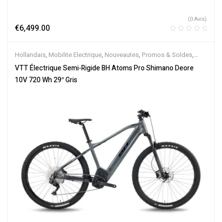
(0 Avis)
€
6,499.00
Hollandais
,
Mobilite Electrique
,
Nouveautes
,
Promos & Soldes
,
Semi-Rigides
,
Vélo électrique ville
,
Velos Electriques
,
VTT
VTT Électrique Semi-Rigide BH Atoms Pro Shimano Deore
Électriques
10V 720 Wh 29″ Gris