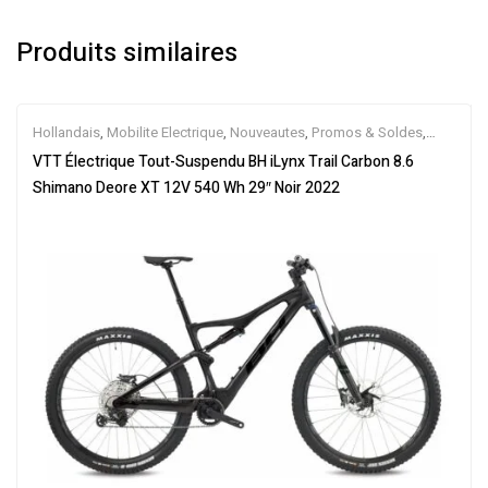
Produits similaires
Hollandais
,
Mobilite Electrique
,
Nouveautes
,
Promos & Soldes
,
Tout-Suspendus
,
Vélo électrique ville
,
Velos Electriques
,
VTT
VTT Électrique Tout-Suspendu BH iLynx Trail Carbon 8.6
Électriques
Shimano Deore XT 12V 540 Wh 29″ Noir 2022