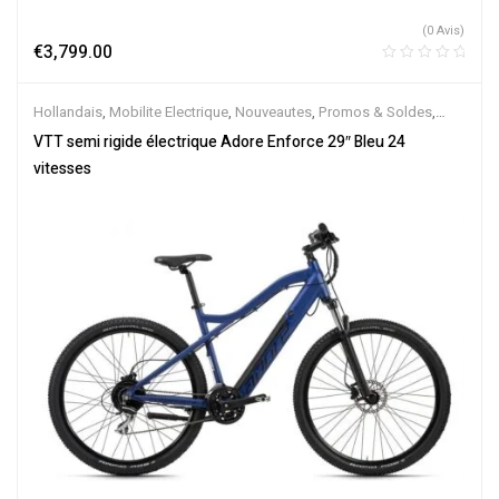
(0 Avis)
€
3,799.00
Hollandais
,
Mobilite Electrique
,
Nouveautes
,
Promos & Soldes
,
Semi-Rigides
,
Vélo électrique ville
,
Velos Electriques
,
VTT
VTT semi rigide électrique Adore Enforce 29″ Bleu 24
Électriques
vitesses