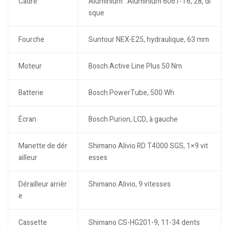
Cadre
Aluminium : Aluminium 6061-T6, 28, di
sque
Fourche
Suntour NEX-E25, hydraulique, 63 mm
Moteur
Bosch Active Line Plus 50 Nm
Batterie
Bosch PowerTube, 500 Wh
Écran
Bosch Purion, LCD, à gauche
Manette de dér
Shimano Alivio RD T4000 SGS, 1×9 vit
ailleur
esses
Dérailleur arrièr
Shimano Alivio, 9 vitesses
e
Cassette
Shimano CS-HG201-9, 11-34 dents