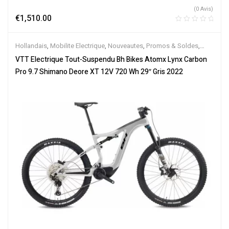
(0 Avis)
€
1,510.00
Hollandais
,
Mobilite Electrique
,
Nouveautes
,
Promos & Soldes
,
Tout-Suspendus
,
Vélo électrique ville
,
Velos Electriques
,
VTT
VTT Electrique Tout-Suspendu Bh Bikes Atomx Lynx Carbon
Électriques
Pro 9.7 Shimano Deore XT 12V 720 Wh 29″ Gris 2022