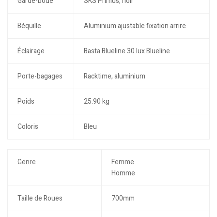
Garde-boue
SKS Primus, noir
Béquille
Aluminium ajustable fixation arrire
Éclairage
Basta Blueline 30 lux Blueline
Porte-bagages
Racktime, aluminium
Poids
25.90 kg
Coloris
Bleu
Genre
Femme
Homme
Taille de Roues
700mm