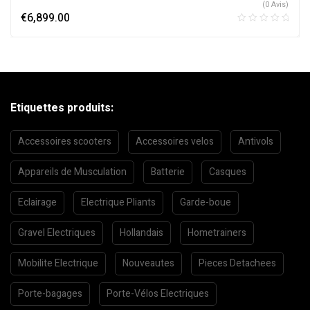
(0 Avis)
€
6,899.00
Etiquettes produits:
Accessoires scooters
Accessoires velos
Antivols
Appareils de Musculation
Batterie
Casques
Eclairage
Electrique Pliants
Garde-boue
Gravel Electriques
Hollandais
Hometrainers
Mobilite Electrique
Nouveautes
Pieces Detachees
Porte-bagages
Porte-Vélos Electriques