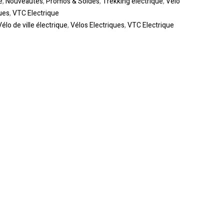
e
,
Nouveautes
,
Promos & Soldes
,
Trekking électrique
,
Vélo
ues
,
VTC Electrique
Vélo de ville électrique
,
Vélos Electriques
,
VTC Electrique