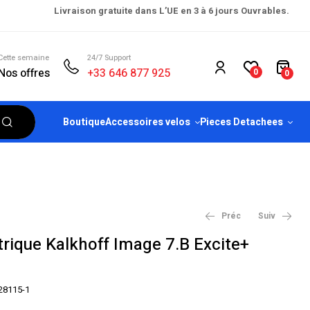
Livraison gratuite dans L’UE en 3 à 6 jours Ouvrables.
Cette semaine
24/7 Support
Nos offres
+33 646 877 925
0
0
Boutique
Accessoires velos
Pieces Detachees
Préc
Suiv
ctrique Kalkhoff Image 7.B Excite+
€
2,199.00
€
2,399.00
€
5,599.00
28115-1