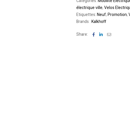
Categories:
Mobilite Electriqu
électrique ville
,
Velos Electriq
Etiquettes:
Neuf
,
Promotion
,
Brands :
Kalkhoff
Facebook
Linkedin
Email
Share: