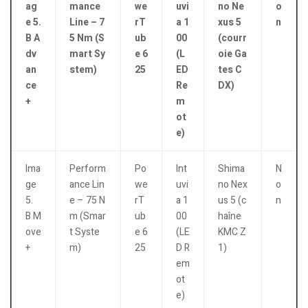
ag
mance
we
uvi
no Ne
o
e 5.
Line – 7
rT
a 1
xus 5
n
B A
5 Nm (S
ub
00
(courr
dv
mart Sy
e 6
(L
oie Ga
an
stem)
25
ED
tes C
ce
Re
DX)
+
m
ot
e)
Ima
Perform
Po
Int
Shima
N
ge
ance Lin
we
uvi
no Nex
o
5.
e – 75 N
rT
a 1
us 5 (c
n
B M
m (Smar
ub
00
haîne
ove
t Syste
e 6
(LE
KMC Z
+
m)
25
D R
1)
em
ot
e)