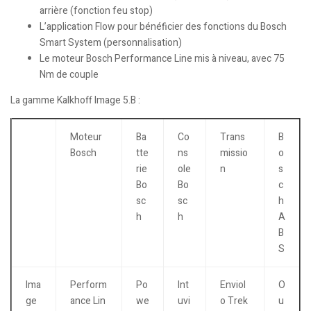
arrière (fonction feu stop)
L’application Flow pour bénéficier des fonctions du Bosch
Smart System (personnalisation)
Le moteur Bosch Performance Line mis à niveau, avec 75
Nm de couple
La gamme Kalkhoff Image 5.B :
Moteur
Ba
Co
Trans
B
Bosch
tte
ns
missio
o
rie
ole
n
s
Bo
Bo
c
sc
sc
h
h
h
A
B
S
Ima
Perform
Po
Int
Enviol
O
ge
ance Lin
we
uvi
o Trek
u