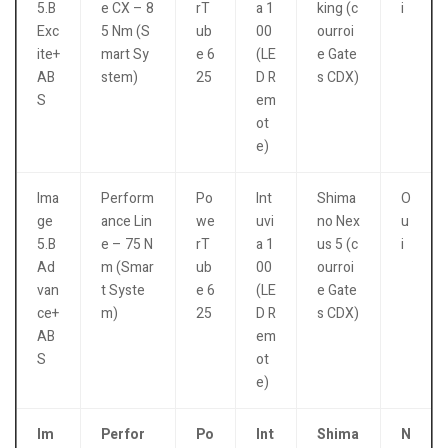
5.B
e CX – 8
rT
a 1
king (c
i
Exc
5 Nm (S
ub
00
ourroi
ite+
mart Sy
e 6
(LE
e Gate
AB
stem)
25
D R
s CDX)
S
em
ot
e)
Ima
Perform
Po
Int
Shima
O
ge
ance Lin
we
uvi
no Nex
u
5.B
e – 75 N
rT
a 1
us 5 (c
i
Ad
m (Smar
ub
00
ourroi
van
t Syste
e 6
(LE
e Gate
ce+
m)
25
D R
s CDX)
AB
em
S
ot
e)
Im
Perfor
Po
Int
Shima
N