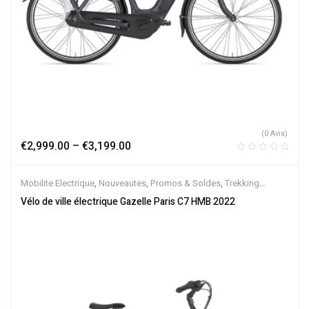
(0 Avis)
€
2,999.00
–
€
3,199.00
Mobilite Electrique
,
Nouveautes
,
Promos & Soldes
,
Trekking
électrique
,
Vélo électrique ville
,
Velos Electriques
,
VTC Electrique
Vélo de ville électrique Gazelle Paris C7 HMB 2022