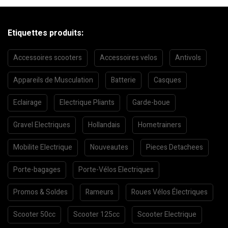
Etiquettes produits:
Accessoires scooters
Accessoires velos
Antivols
Appareils de Musculation
Batterie
Casques
Eclairage
Electrique Pliants
Garde-boue
Gravel Electriques
Hollandais
Hometrainers
Mobilite Electrique
Nouveautes
Pieces Detachees
Porte-bagages
Porte-Vélos Electriques
Promos & Soldes
Rameurs
Roues Vélos Électriques
Scooter 50cc
Scooter 125cc
Scooter Electrique