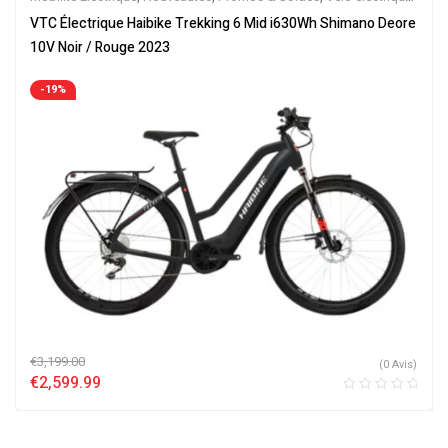
ville
,
Velos Electriques
,
VTC Electrique
VTC Électrique Haibike Trekking 6 Mid i630Wh Shimano Deore
10V Noir / Rouge 2023
-19%
€
3,199.00
(0 Avis)
€
2,599.99