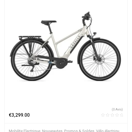
(0 Avis)
€
3,299.00
Mobilite Electrique
,
Nouveautes
,
Promos & Soldes
,
Vélo électrique