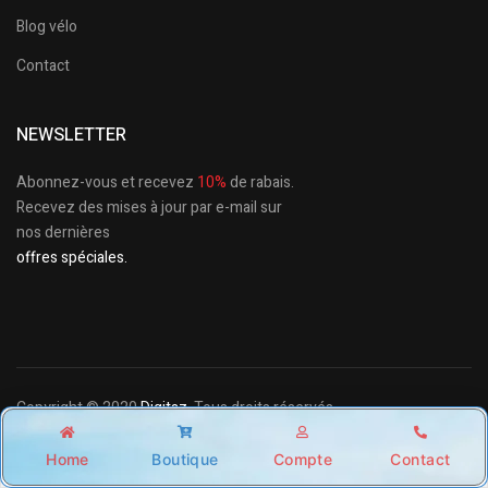
Blog vélo
Contact
NEWSLETTER
Abonnez-vous et recevez
10%
de rabais.
Recevez des mises à jour par e-mail sur
nos dernières
offres spéciales.
Copyright © 2020
Digitaz
. Tous droits réservés.
Home
Boutique
Compte
Contact
Shop
Account
Wishlist
Search
CGU /
CGV /
Politique de confidentialité