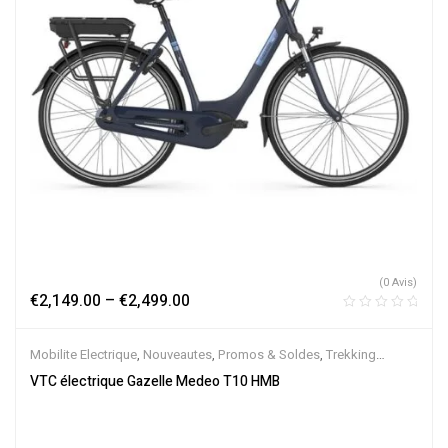
(0 Avis)
€
2,149.00
–
€
2,499.00
Mobilite Electrique
,
Nouveautes
,
Promos & Soldes
,
Trekking
électrique
,
Vélo électrique ville
,
Velos Electriques
,
VTC Electrique
VTC électrique Gazelle Medeo T10 HMB