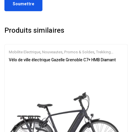
Produits similaires
Mobilite Electrique
,
Nouveautes
,
Promos & Soldes
,
Trekking
électrique
,
Vélo électrique ville
,
Velos Electriques
,
VTC Electrique
Vélo de ville électrique Gazelle Grenoble C7+ HMB Diamant