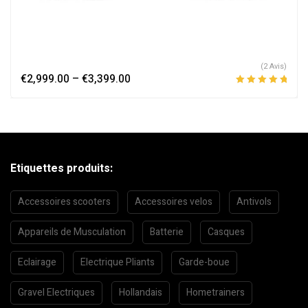
(2 Avis)
€
2,999.00
–
€
3,399.00
Note
5.00
sur
5
Etiquettes produits:
Accessoires scooters
Accessoires velos
Antivols
Appareils de Musculation
Batterie
Casques
Eclairage
Electrique Pliants
Garde-boue
Gravel Electriques
Hollandais
Hometrainers