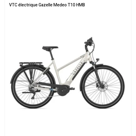
électrique
,
Vélo électrique ville
,
Velos Electriques
,
VTC Electrique
VTC électrique Gazelle Medeo T10 HMB