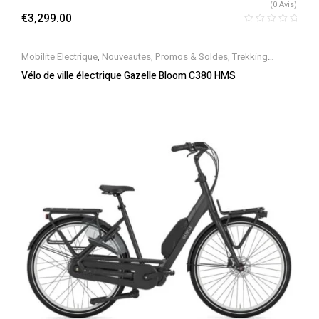
(0 Avis)
€
3,299.00
Mobilite Electrique
,
Nouveautes
,
Promos & Soldes
,
Trekking
électrique
,
Vélo électrique ville
,
Velos Electriques
,
VTC Electrique
Vélo de ville électrique Gazelle Bloom C380 HMS