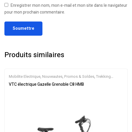
Enregistrer mon nom, mon e-mail et mon site dans le navigateur
pour mon prochain commentaire.
Produits similaires
Mobilite Electrique
,
Nouveautes
,
Promos & Soldes
,
Trekking
électrique
,
Vélo électrique ville
,
Velos Electriques
,
VTC Electrique
VTC électrique Gazelle Grenoble C8 HMB