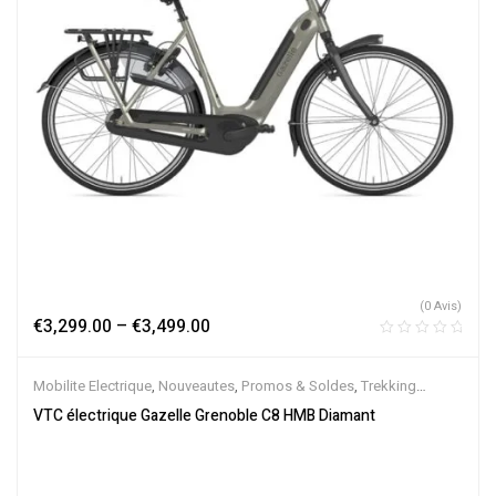
(0 Avis)
€
3,299.00
–
€
3,499.00
Mobilite Electrique
,
Nouveautes
,
Promos & Soldes
,
Trekking
électrique
,
Vélo électrique ville
,
Velos Electriques
,
VTC Electrique
VTC électrique Gazelle Grenoble C8 HMB Diamant