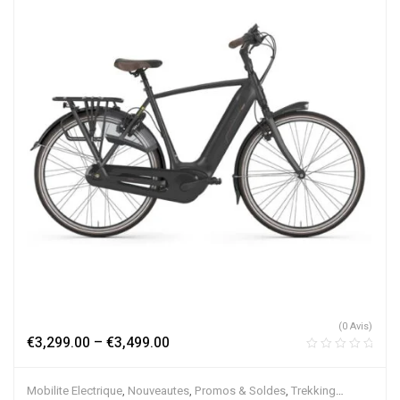
(0 Avis)
€
3,299.00
–
€
3,499.00
Mobilite Electrique
,
Nouveautes
,
Promos & Soldes
,
Trekking