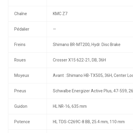
Chaîne
KMC Z7
Pédalier
—
Freins
Shimano BR-MT200, Hydr. Disc Brake
Roues
Crosser X15 622-21, DB, 36H
Moyeux
Avant : Shimano HB-TX505, 36H, Center Loc
Pneus
Schwalbe Energizer Active Plus, 47-559, 26
Guidon
HL NR-16, 635 mm
Potence
HL TDS-C269C-8 BB, 25.4 mm, 110 mm