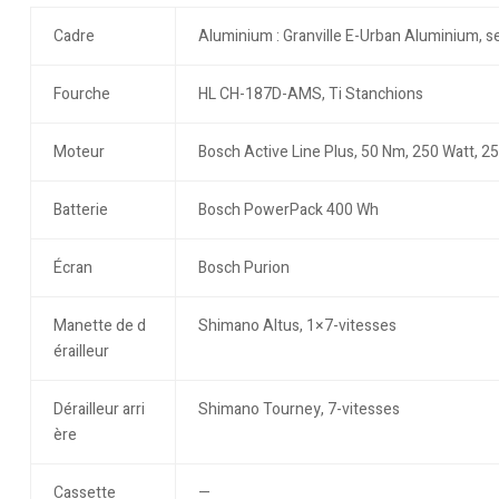
Cadre
Aluminium : Granville E-Urban Aluminium, s
Fourche
HL CH-187D-AMS, Ti Stanchions
Moteur
Bosch Active Line Plus, 50 Nm, 250 Watt, 2
Batterie
Bosch PowerPack 400 Wh
Écran
Bosch Purion
Manette de d
Shimano Altus, 1×7-vitesses
érailleur
Dérailleur arri
Shimano Tourney, 7-vitesses
ère
Cassette
—