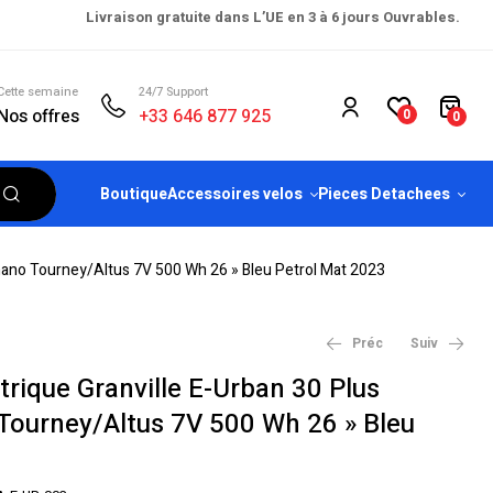
Livraison gratuite dans L’UE en 3 à 6 jours Ouvrables.
Cette semaine
24/7 Support
Nos offres
+33 646 877 925
0
0
Boutique
Accessoires velos
Pieces Detachees
himano Tourney/Altus 7V 500 Wh 26 » Bleu Petrol Mat 2023
Préc
Suiv
ctrique Granville E-Urban 30 Plus
Tourney/Altus 7V 500 Wh 26 » Bleu
€
€
1,579.99
1,999.99
€
€
2,399.00
2,699.00