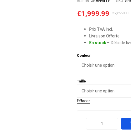
Brands:
GRANVILLE
SKU:
GRA
€
1,999.99
€
2,699.00
Prix TVA incl.
Livraison Offerte
En stock
– Délai de li
Couleur
Taille
Effacer