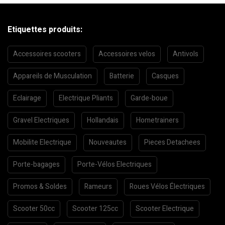
Etiquettes produits:
Accessoires scooters
Accessoires velos
Antivols
Appareils de Musculation
Batterie
Casques
Eclairage
Electrique Pliants
Garde-boue
Gravel Electriques
Hollandais
Hometrainers
Mobilite Electrique
Nouveautes
Pieces Detachees
Porte-bagages
Porte-Vélos Electriques
Promos & Soldes
Rameurs
Roues Vélos Électriques
Scooter 50cc
Scooter 125cc
Scooter Electrique