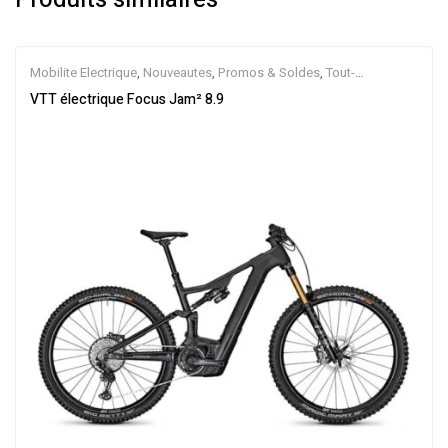
Mobilite Electrique
,
Nouveautes
,
Promos & Soldes
,
Tout-
Suspendus
,
Vélo électrique ville
,
Velos Electriques
,
VTT Électriques
VTT électrique Focus Jam² 8.9