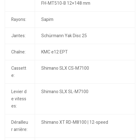
FH-MT510-B 12×148 mm
Rayons:
Sapim
Jantes:
Schürmann Yak Disc 25
Chaîne:
KMC e12 EPT
Cassett
Shimano SLX CS-M7100
e:
Levier d
Shimano SLX SL-M7100
e vitess
es:
Dérailleu
Shimano XT RD-M8100 | 12-speed
r arrière: