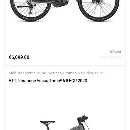
(0 Avis)
€
6,099.00
Mobilite Electrique
,
Nouveautes
,
Promos & Soldes
,
Tout-
Suspendus
,
Vélo électrique ville
,
Velos Electriques
,
VTT Électriques
VTT électrique Focus Thron² 6.8 EQP 2023