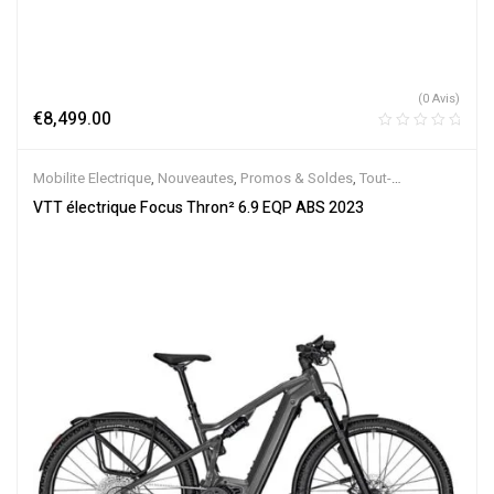
(0 Avis)
€
8,499.00
Mobilite Electrique
,
Nouveautes
,
Promos & Soldes
,
Tout-
Suspendus
,
Vélo électrique ville
,
Velos Electriques
,
VTT Électriques
VTT électrique Focus Thron² 6.9 EQP ABS 2023