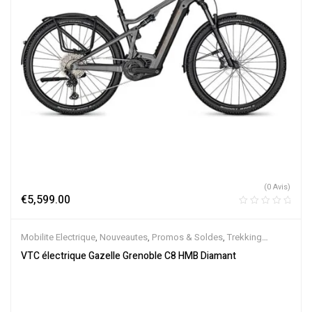
(0 Avis)
€
5,599.00
Mobilite Electrique
,
Nouveautes
,
Promos & Soldes
,
Trekking
électrique
,
Vélo électrique ville
,
Velos Electriques
,
VTC Electrique
VTC électrique Gazelle Grenoble C8 HMB Diamant