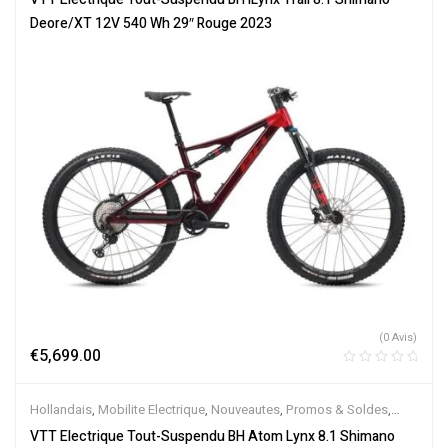
Électriques
Deore/XT 12V 540 Wh 29″ Rouge 2023
(0 Avis)
€
5,699.00
Hollandais
,
Mobilite Electrique
,
Nouveautes
,
Promos & Soldes
,
Tout-Suspendus
,
Vélo électrique ville
,
Velos Electriques
,
VTT
VTT Electrique Tout-Suspendu BH Atom Lynx 8.1 Shimano