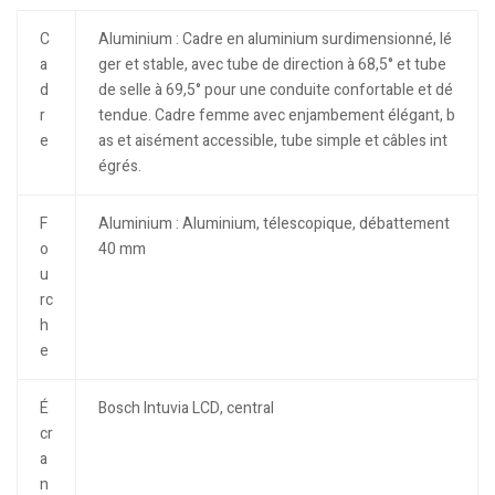
C
Aluminium : Cadre en aluminium surdimensionné, lé
a
ger et stable, avec tube de direction à 68,5° et tube
d
de selle à 69,5° pour une conduite confortable et dé
r
tendue. Cadre femme avec enjambement élégant, b
e
as et aisément accessible, tube simple et câbles int
égrés.
F
Aluminium : Aluminium, télescopique, débattement
o
40 mm
u
rc
h
e
É
Bosch Intuvia LCD, central
cr
a
n