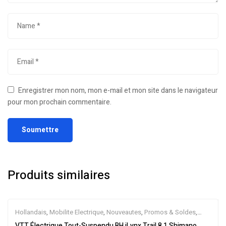
Enregistrer mon nom, mon e-mail et mon site dans le navigateur
pour mon prochain commentaire.
Produits similaires
Hollandais
,
Mobilite Electrique
,
Nouveautes
,
Promos & Soldes
,
Tout-Suspendus
,
Vélo électrique ville
,
Velos Electriques
,
VTT
VTT Électrique Tout-Suspendu BH iLynx Trail 8.1 Shimano