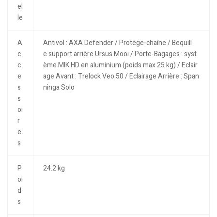
el
le
A
Antivol : AXA Defender / Protège-chaîne / Bequill
c
e support arrière Ursus Mooi / Porte-Bagages : syst
c
ème MIK HD en aluminium (poids max 25 kg) / Eclair
e
age Avant : Trelock Veo 50 / Eclairage Arrière : Span
s
ninga Solo
s
oi
r
e
s
P
24.2 kg
oi
d
s