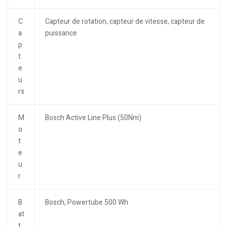
C
Capteur de rotation, capteur de vitesse, capteur de
a
puissance
p
t
e
u
rs
M
Bosch Active Line Plus (50Nm)
o
t
e
u
r
B
Bosch, Powertube 500 Wh
at
t