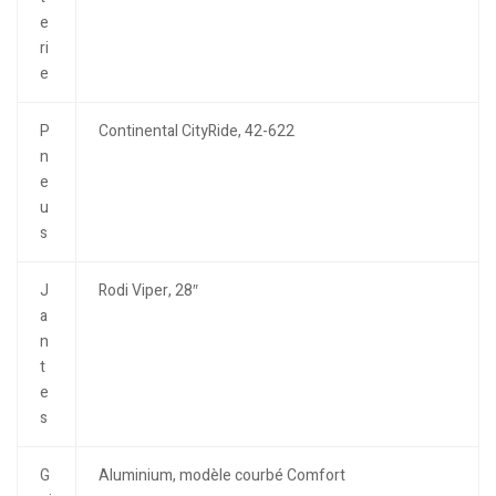
e
ri
e
P
Continental CityRide, 42-622
n
e
u
s
J
Rodi Viper, 28″
a
n
t
e
s
G
Aluminium, modèle courbé Comfort