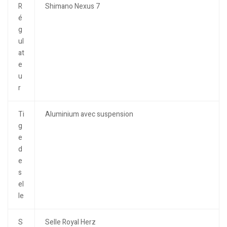
R
Shimano Nexus 7
é
g
ul
at
e
u
r
Ti
Aluminium avec suspension
g
e
d
e
s
el
le
S
Selle Royal Herz