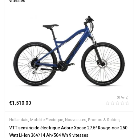
vitesses
(0 Avis)
€
1,510.00
Hollandais
,
Mobilite Electrique
,
Nouveautes
,
Promos & Soldes
,
Semi-Rigides
,
Vélo électrique ville
,
Velos Electriques
,
VTT
VTT semi rigide électrique Adore Xpose 27.5″ Rouge-noir 250
Électriques
Watt Li-Ion 36V/14 Ah/504 Wh 9 vitesses