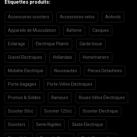
Etiquettes produits:
Accessoires scooters
Accessoires velos
Antivols
Appareils de Musculation
Batterie
Casques
Eclairage
Electrique Pliants
Garde-boue
Gravel Electriques
Hollandais
Hometrainers
Mobilite Electrique
Nouveautes
Pieces Detachees
Porte-bagages
Porte-Vélos Electriques
Promos & Soldes
Rameurs
Roues Vélos Électriques
Scooter 50cc
Scooter 125cc
Scooter Electrique
Scooters
Semi-Rigides
Skate Electrique