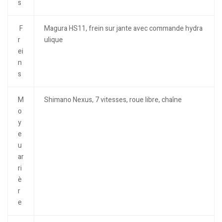
s
F
Magura HS11, frein sur jante avec commande hydra
r
ulique
ei
n
s
M
Shimano Nexus, 7 vitesses, roue libre, chaîne
o
y
e
u
ar
ri
è
r
e