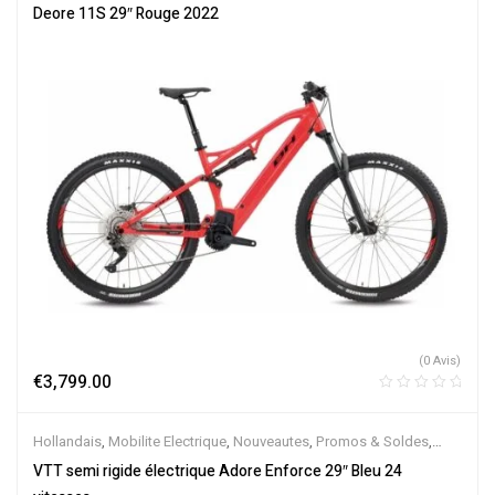
Électriques
Deore 11S 29″ Rouge 2022
(0 Avis)
€
3,799.00
Hollandais
,
Mobilite Electrique
,
Nouveautes
,
Promos & Soldes
,
Semi-Rigides
,
Vélo électrique ville
,
Velos Electriques
,
VTT
VTT semi rigide électrique Adore Enforce 29″ Bleu 24
Électriques