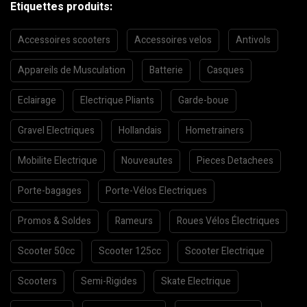
Etiquettes produits:
Accessoires scooters
Accessoires velos
Antivols
Appareils de Musculation
Batterie
Casques
Eclairage
Electrique Pliants
Garde-boue
Gravel Electriques
Hollandais
Hometrainers
Mobilite Electrique
Nouveautes
Pieces Detachees
Porte-bagages
Porte-Vélos Electriques
Promos & Soldes
Rameurs
Roues Vélos Électriques
Scooter 50cc
Scooter 125cc
Scooter Electrique
Scooters
Semi-Rigides
Skate Electrique