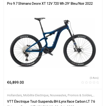
Électriques
Pro 9.7 Shimano Deore XT 12V 720 Wh 29″ Bleu/Noir 2022
(0 Avis)
€
6,899.00
Hollandais
,
Mobilite Electrique
,
Nouveautes
,
Promos & Soldes
,
Tout-Suspendus
,
Vélo électrique ville
,
Velos Electriques
,
VTT
VTT Électrique Tout-Suspendu BH iLynx Race Carbon LT 7.6
Électriques