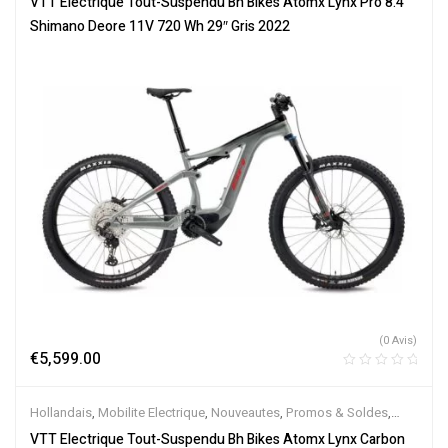
VTT Electrique Tout-Suspendu Bh Bikes Atomx Lynx Pro 8.4
Électriques
Shimano Deore 11V 720 Wh 29″ Gris 2022
(0 Avis)
€
5,599.00
Hollandais
,
Mobilite Electrique
,
Nouveautes
,
Promos & Soldes
,
Tout-Suspendus
,
Vélo électrique ville
,
Velos Electriques
,
VTT
VTT Electrique Tout-Suspendu Bh Bikes Atomx Lynx Carbon