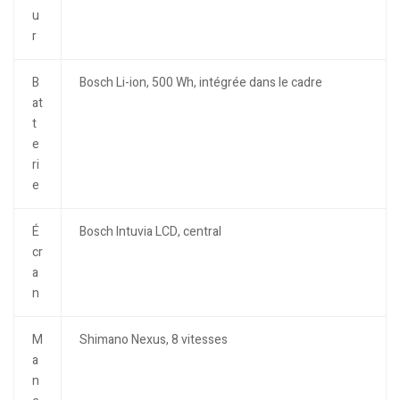
u
r
B
Bosch Li-ion, 500 Wh, intégrée dans le cadre
at
t
e
ri
e
É
Bosch Intuvia LCD, central
cr
a
n
M
Shimano Nexus, 8 vitesses
a
n