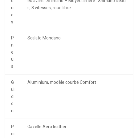
o
eu avant : Shimano – Moyeu arrière : Shimano Nexu
u
s, 8 vitesses, roue libre
e
s
P
Scalato Mondano
n
e
u
s
G
Aluminium, modèle courbé Comfort
ui
d
o
n
P
Gazelle Aero leather
oi