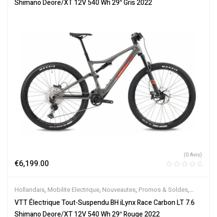
Shimano Deore/XT 12V 540 Wh 29″ Gris 2022
(0 Avis)
€
6,199.00
Hollandais
,
Mobilite Electrique
,
Nouveautes
,
Promos & Soldes
,
Tout-Suspendus
,
Vélo électrique ville
,
Velos Electriques
,
VTT
VTT Électrique Tout-Suspendu BH iLynx Race Carbon LT 7.6
Électriques
Shimano Deore/XT 12V 540 Wh 29″ Rouge 2022