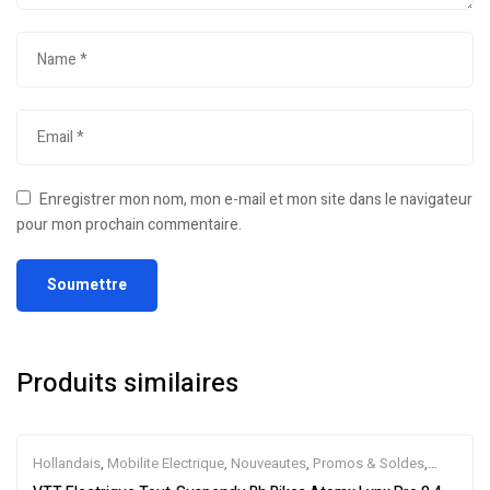
Enregistrer mon nom, mon e-mail et mon site dans le navigateur
pour mon prochain commentaire.
Produits similaires
Hollandais
,
Mobilite Electrique
,
Nouveautes
,
Promos & Soldes
,
Tout-Suspendus
,
Vélo électrique ville
,
Velos Electriques
,
VTT