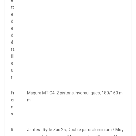
e
tt
e
d
e
d
é
ra
ill
e
u
r
Fr
Magura MT-C4, 2 pistons, hydrauliques, 180/160 m
ei
m
n
s
R
Jantes : Ryde Zac 25, Double paroi aluminium / Moy