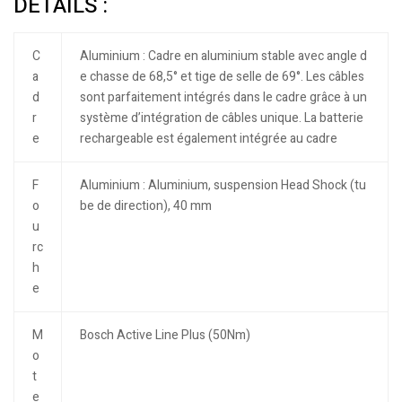
DÉTAILS :
C
Aluminium : Cadre en aluminium stable avec angle d
a
e chasse de 68,5° et tige de selle de 69°. Les câbles
d
sont parfaitement intégrés dans le cadre grâce à un
r
système d’intégration de câbles unique. La batterie
e
rechargeable est également intégrée au cadre
F
Aluminium : Aluminium, suspension Head Shock (tu
o
be de direction), 40 mm
u
rc
h
e
M
Bosch Active Line Plus (50Nm)
o
t
e