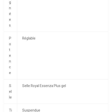
g
n
é
e
s
P
Réglable
o
t
e
n
c
e
S
Selle Royal Essenza Plus gel
el
le
Ti
Suspendue