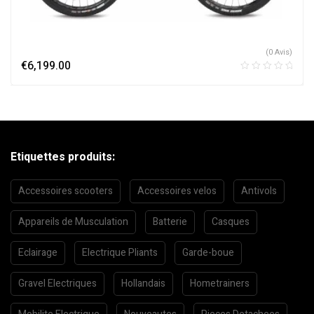
(0 Avis)
€
6,199.00
Etiquettes produits:
Accessoires scooters
Accessoires velos
Antivols
Appareils de Musculation
Batterie
Casques
Eclairage
Electrique Pliants
Garde-boue
Gravel Electriques
Hollandais
Hometrainers