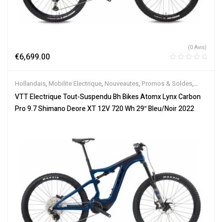
(0 Avis)
€
6,699.00
Hollandais
,
Mobilite Electrique
,
Nouveautes
,
Promos & Soldes
,
Tout-Suspendus
,
Vélo électrique ville
,
Velos Electriques
,
VTT
VTT Electrique Tout-Suspendu Bh Bikes Atomx Lynx Carbon
Électriques
Pro 9.7 Shimano Deore XT 12V 720 Wh 29″ Bleu/Noir 2022