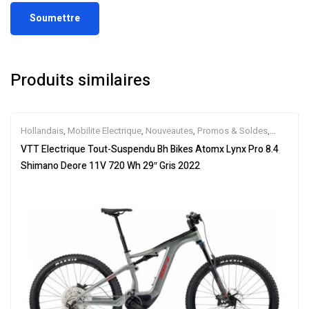
Produits similaires
Hollandais
,
Mobilite Electrique
,
Nouveautes
,
Promos & Soldes
,
Tout-Suspendus
,
Vélo électrique ville
,
Velos Electriques
,
VTT
VTT Electrique Tout-Suspendu Bh Bikes Atomx Lynx Pro 8.4
Électriques
Shimano Deore 11V 720 Wh 29″ Gris 2022