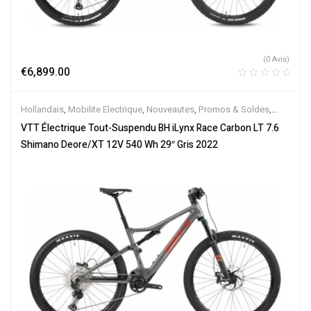
(0 Avis)
€
6,899.00
Hollandais
,
Mobilite Electrique
,
Nouveautes
,
Promos & Soldes
,
Tout-Suspendus
,
Vélo électrique ville
,
Velos Electriques
,
VTT
VTT Électrique Tout-Suspendu BH iLynx Race Carbon LT 7.6
Électriques
Shimano Deore/XT 12V 540 Wh 29″ Gris 2022