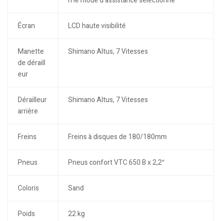
n le mode d’assistance sélectionné
Écran
LCD haute visibilité
Manette
Shimano Altus, 7 Vitesses
de déraill
eur
Dérailleur
Shimano Altus, 7 Vitesses
arrière
Freins
Freins à disques de 180/180mm
Pneus
Pneus confort VTC 650 B x 2,2″
Coloris
Sand
Poids
22 kg