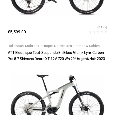
(0 Avis)
€
5,599.00
Hollandais
,
Mobilite Electrique
,
Nouveautes
,
Promos & Soldes
,
Tout-Suspendus
,
Vélo électrique ville
,
Velos Electriques
,
VTT
VTT Electrique Tout-Suspendu Bh Bikes Atomx Lynx Carbon
Électriques
Pro 8.7 Shimano Deore XT 12V 720 Wh 29″ Argent/Noir 2023