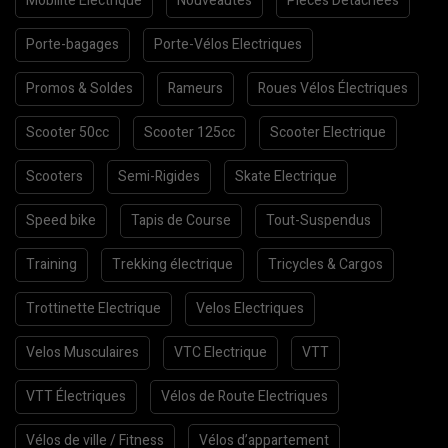
Mobilite Electrique
Nouveautes
Pieces Detachees
Porte-bagages
Porte-Vélos Electriques
Promos & Soldes
Rameurs
Roues Vélos Électriques
Scooter 50cc
Scooter 125cc
Scooter Electrique
Scooters
Semi-Rigides
Skate Electrique
Speed bike
Tapis de Course
Tout-Suspendus
Training
Trekking électrique
Tricycles & Cargos
Trottinette Electrique
Velos Electriques
Velos Musculaires
VTC Electrique
VTT
VTT Électriques
Vélos de Route Electriques
Vélos de ville / Fitness
Vélos d’appartement