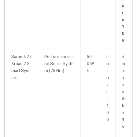
o
r
e
1
0
V
Samedi 27
Performance Li
50
I
S
Xroad 2 S
ne Smart Syste
0 W
n
hi
mart Syst
m (75 Nm)
h
t
m
em
u
a
v
n
i
o
a
Al
1
tu
0
s
0
9
V