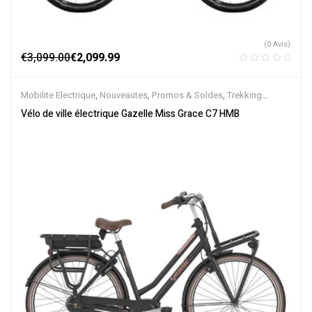
(0 Avis)
€
3,099.00
€
2,099.99
Mobilite Electrique
,
Nouveautes
,
Promos & Soldes
,
Trekking
électrique
,
Vélo électrique ville
,
Velos Electriques
,
VTC Electrique
Vélo de ville électrique Gazelle Miss Grace C7 HMB