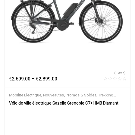
(0 Avis)
€
2,699.00
–
€
2,899.00
Mobilite Electrique
,
Nouveautes
,
Promos & Soldes
,
Trekking
électrique
,
Vélo électrique ville
,
Velos Electriques
,
VTC Electrique
Vélo de ville électrique Gazelle Grenoble C7+ HMB Diamant