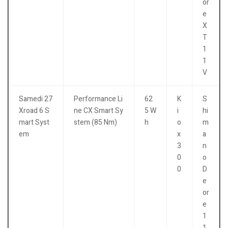
or
e
X
T
1
1
V
Samedi 27
Performance Li
62
K
S
Xroad 6 S
ne CX Smart Sy
5 W
i
hi
mart Syst
stem (85 Nm)
h
o
m
em
x
a
3
n
0
o
0
D
e
or
e
1
1