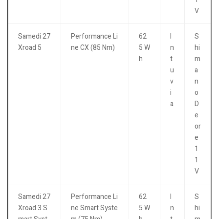
V
Samedi 27
Performance Li
62
I
S
Xroad 5
ne CX (85 Nm)
5 W
n
hi
h
t
m
u
a
v
n
i
o
a
D
e
or
e
1
1
V
Samedi 27
Performance Li
62
I
S
Xroad 3 S
ne Smart Syste
5 W
n
hi