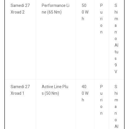
Samedi 27
Performance Li
50
P
S
Xroad 2
ne (65 Nm)
0 W
u
hi
h
ri
m
o
a
n
n
o
Al
tu
s
9
V
Samedi 27
Active Line Plu
40
P
S
Xroad 1
s (50 Nm)
0 W
u
hi
h
ri
m
o
a
n
n
o
Al