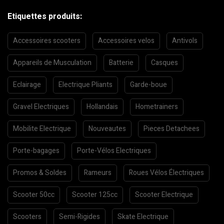
Etiquettes produits:
Accessoires scooters
Accessoires velos
Antivols
Appareils de Musculation
Batterie
Casques
Eclairage
Electrique Pliants
Garde-boue
Gravel Electriques
Hollandais
Hometrainers
Mobilite Electrique
Nouveautes
Pieces Detachees
Porte-bagages
Porte-Vélos Electriques
Promos & Soldes
Rameurs
Roues Vélos Électriques
Scooter 50cc
Scooter 125cc
Scooter Electrique
Scooters
Semi-Rigides
Skate Electrique