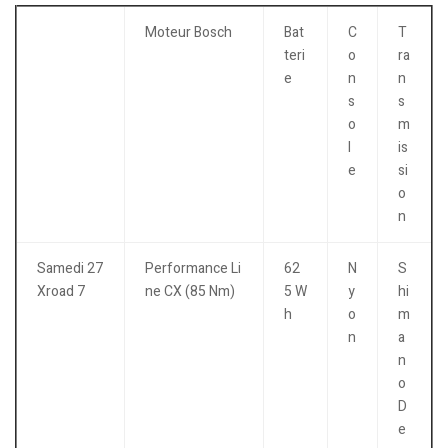
Moteur Bosch
Bat
C
T
teri
o
ra
e
n
n
s
s
o
m
l
is
e
si
o
n
Samedi 27
Performance Li
62
N
S
Xroad 7
ne CX (85 Nm)
5 W
y
hi
h
o
m
n
a
n
o
D
e