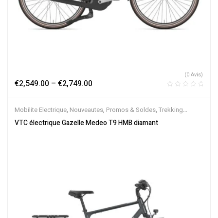
(0 Avis)
€
2,549.00
–
€
2,749.00
Mobilite Electrique
,
Nouveautes
,
Promos & Soldes
,
Trekking
électrique
,
Vélo électrique ville
,
Velos Electriques
,
VTC Electrique
VTC électrique Gazelle Medeo T9 HMB diamant