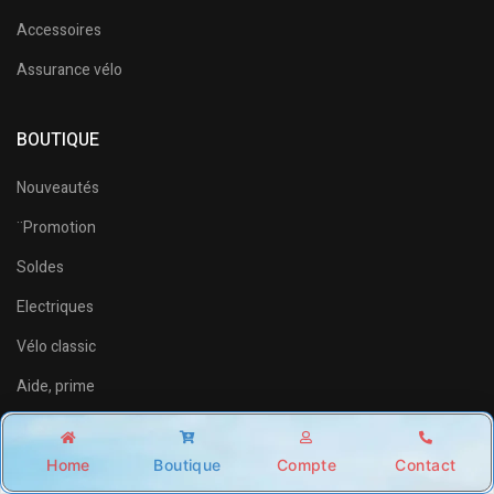
Accessoires
Assurance vélo
BOUTIQUE
Nouveautés
¨Promotion
Soldes
Electriques
Vélo classic
Aide, prime
SERVICE CLIENT
Home
Boutique
Compte
Contact
Shop
Account
Wishlist
Search