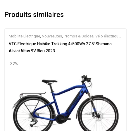
Produits similaires
Mobilite Electrique
,
Nouveautes
,
Promos & Soldes
,
Vélo électrique
ville
,
Velos Electriques
,
VTC Electrique
VTC Electrique Haibike Trekking 4 i500Wh 27.5′ Shimano
Alivio/Altus 9V Bleu 2023
-32%