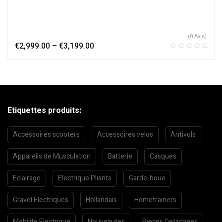
(0 Avis)
€
2,999.00
–
€
3,199.00
Etiquettes produits:
Accessoires scooters
Accessoires velos
Antivols
Appareils de Musculation
Batterie
Casques
Eclairage
Electrique Pliants
Garde-boue
Gravel Electriques
Hollandais
Hometrainers
Mobilite Electrique
Nouveautes
Pieces Detachees