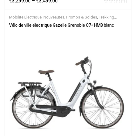
€
3,299.00
–
€
3,499.00
Mobilite Electrique
,
Nouveautes
,
Promos & Soldes
,
Trekking
électrique
,
Vélo électrique ville
,
Velos Electriques
,
VTC Electrique
Vélo de ville électrique Gazelle Grenoble C7+ HMB blanc