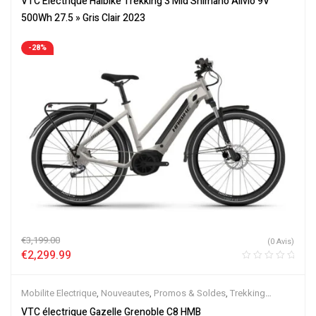
VTC Électrique Haibike Trekking 3 Mid Shimano Alivio 9V
500Wh 27.5 » Gris Clair 2023
-28%
€
3,199.00
(0 Avis)
€
2,299.99
Mobilite Electrique
,
Nouveautes
,
Promos & Soldes
,
Trekking
électrique
,
Vélo électrique ville
,
Velos Electriques
,
VTC Electrique
VTC électrique Gazelle Grenoble C8 HMB