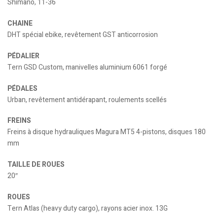
Shimano, 11-36
CHAINE
DHT spécial ebike, revêtement GST anticorrosion
PÉDALIER
Tern GSD Custom, manivelles aluminium 6061 forgé
PÉDALES
Urban, revêtement antidérapant, roulements scellés
FREINS
Freins à disque hydrauliques Magura MT5 4-pistons, disques 180
mm
TAILLE DE ROUES
20″
ROUES
Tern Atlas (heavy duty cargo), rayons acier inox. 13G