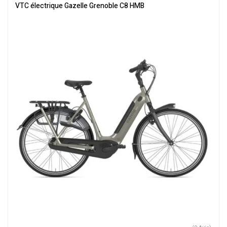
électrique
,
Vélo électrique ville
,
Velos Electriques
,
VTC Electrique
VTC électrique Gazelle Grenoble C8 HMB