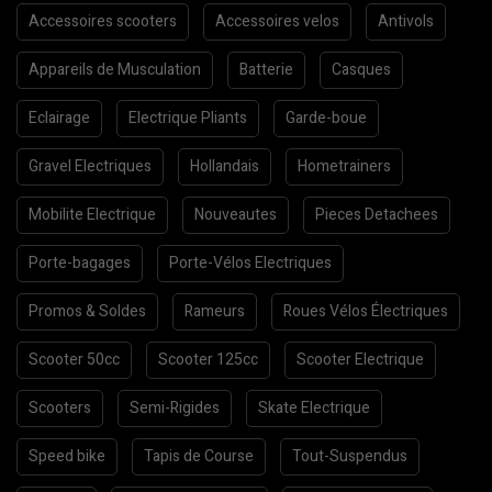
Accessoires scooters
Accessoires velos
Antivols
Appareils de Musculation
Batterie
Casques
Eclairage
Electrique Pliants
Garde-boue
Gravel Electriques
Hollandais
Hometrainers
Mobilite Electrique
Nouveautes
Pieces Detachees
Porte-bagages
Porte-Vélos Electriques
Promos & Soldes
Rameurs
Roues Vélos Électriques
Scooter 50cc
Scooter 125cc
Scooter Electrique
Scooters
Semi-Rigides
Skate Electrique
Speed bike
Tapis de Course
Tout-Suspendus