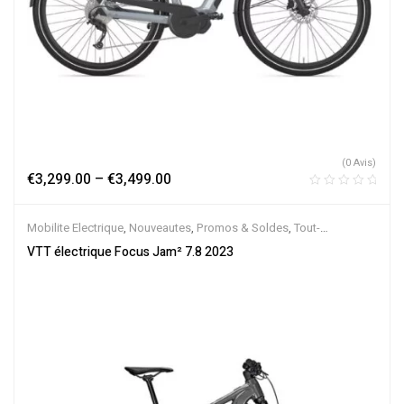
(0 Avis)
€
3,299.00
–
€
3,499.00
Mobilite Electrique
,
Nouveautes
,
Promos & Soldes
,
Tout-
Suspendus
,
Vélo électrique ville
,
Velos Electriques
,
VTT Électriques
VTT électrique Focus Jam² 7.8 2023