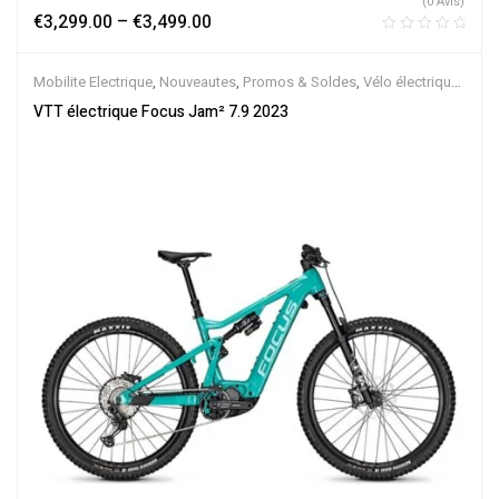
(0 Avis)
€
3,299.00
–
€
3,499.00
Mobilite Electrique
,
Nouveautes
,
Promos & Soldes
,
Vélo électrique
ville
,
Velos Electriques
,
VTT Électriques
VTT électrique Focus Jam² 7.9 2023