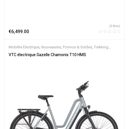
(0 Avis)
€
6,499.00
Mobilite Electrique
,
Nouveautes
,
Promos & Soldes
,
Trekking
électrique
,
Vélo électrique ville
,
Velos Electriques
,
VTC Electrique
VTC électrique Gazelle Chamonix T10 HMS