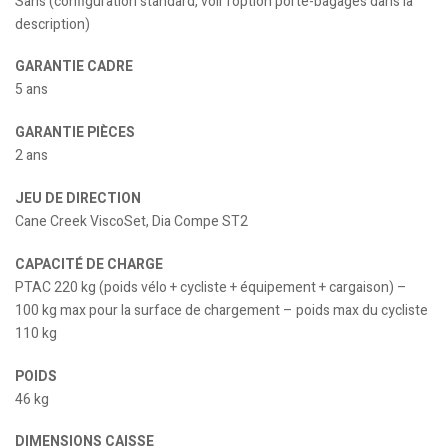
Sans (configuration standard, voir l’option porte-bagages dans la
description)
GARANTIE CADRE
5 ans
GARANTIE PIÈCES
2 ans
JEU DE DIRECTION
Cane Creek ViscoSet, Dia Compe ST2
CAPACITÉ DE CHARGE
PTAC 220 kg (poids vélo + cycliste + équipement + cargaison) –
100 kg max pour la surface de chargement – poids max du cycliste
110 kg
POIDS
46 kg
DIMENSIONS CAISSE