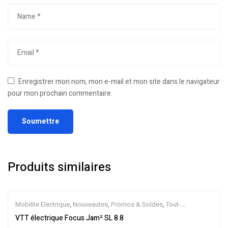
Enregistrer mon nom, mon e-mail et mon site dans le navigateur
pour mon prochain commentaire.
Produits similaires
Mobilite Electrique
,
Nouveautes
,
Promos & Soldes
,
Tout-
Suspendus
,
Vélo électrique ville
,
Velos Electriques
,
VTT Électriques
VTT électrique Focus Jam² SL 8.8