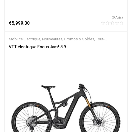
(0 Avis)
€
5,999.00
Mobilite Electrique
,
Nouveautes
,
Promos & Soldes
,
Tout-
Suspendus
,
Vélo électrique ville
,
Velos Electriques
,
VTT Électriques
VTT électrique Focus Jam² 8.9