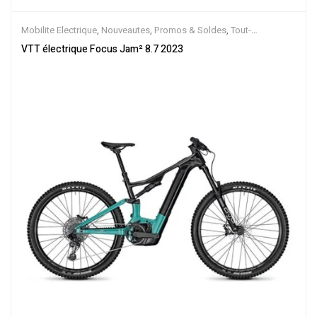
Mobilite Electrique
,
Nouveautes
,
Promos & Soldes
,
Tout-
Suspendus
,
Vélo électrique ville
,
Velos Electriques
,
VTT Électriques
VTT électrique Focus Jam² 8.7 2023