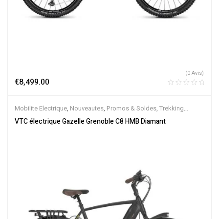
(0 Avis)
€
8,499.00
Mobilite Electrique
,
Nouveautes
,
Promos & Soldes
,
Trekking
électrique
,
Vélo électrique ville
,
Velos Electriques
,
VTC Electrique
VTC électrique Gazelle Grenoble C8 HMB Diamant