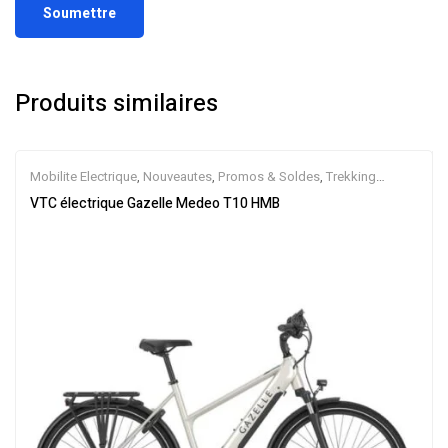
Produits similaires
Mobilite Electrique
,
Nouveautes
,
Promos & Soldes
,
Trekking
électrique
,
Vélo électrique ville
,
Velos Electriques
,
VTC Electrique
VTC électrique Gazelle Medeo T10 HMB