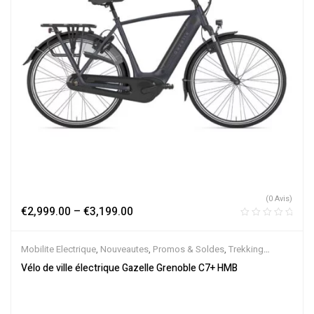
(0 Avis)
€
2,999.00
–
€
3,199.00
Mobilite Electrique
,
Nouveautes
,
Promos & Soldes
,
Trekking
électrique
,
Vélo électrique ville
,
Velos Electriques
,
VTC Electrique
Vélo de ville électrique Gazelle Grenoble C7+ HMB