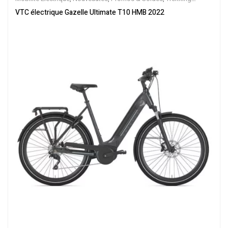
électrique
,
Vélo électrique ville
,
Velos Electriques
,
VTC Electrique
VTC électrique Gazelle Ultimate T10 HMB 2022