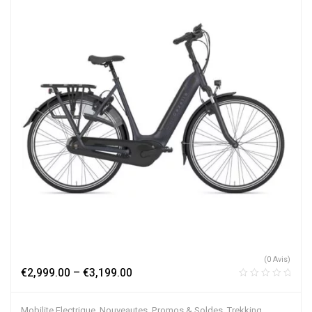
(0 Avis)
€
2,999.00
–
€
3,199.00
Mobilite Electrique
,
Nouveautes
,
Promos & Soldes
,
Trekking