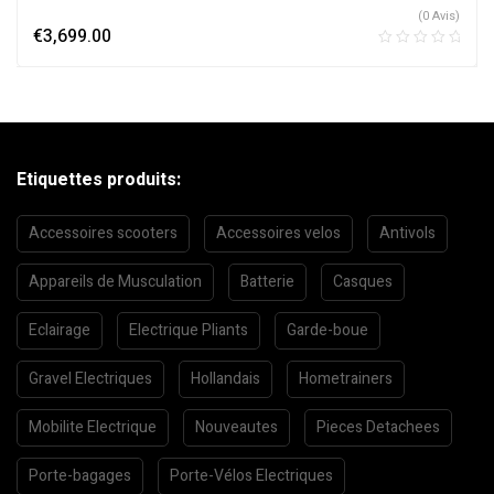
(0 Avis)
€
3,699.00
Etiquettes produits:
Accessoires scooters
Accessoires velos
Antivols
Appareils de Musculation
Batterie
Casques
Eclairage
Electrique Pliants
Garde-boue
Gravel Electriques
Hollandais
Hometrainers
Mobilite Electrique
Nouveautes
Pieces Detachees
Porte-bagages
Porte-Vélos Electriques