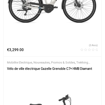
(0 Avis)
€
3,299.00
Mobilite Electrique
,
Nouveautes
,
Promos & Soldes
,
Trekking
électrique
,
Vélo électrique ville
,
Velos Electriques
,
VTC Electrique
Vélo de ville électrique Gazelle Grenoble C7+ HMB Diamant