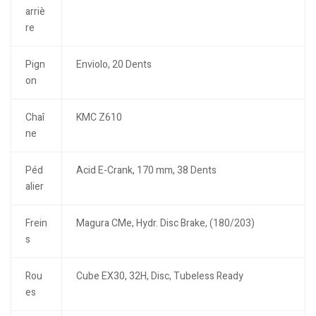
arriè
re
Pign
Enviolo, 20 Dents
on
Chaî
KMC Z610
ne
Péd
Acid E-Crank, 170 mm, 38 Dents
alier
Frein
Magura CMe, Hydr. Disc Brake, (180/203)
s
Rou
Cube EX30, 32H, Disc, Tubeless Ready
es