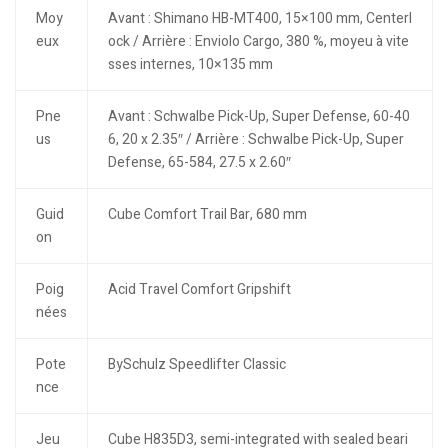
Moy
Avant : Shimano HB-MT400, 15×100 mm, Centerl
eux
ock / Arrière : Enviolo Cargo, 380 %, moyeu à vite
sses internes, 10×135 mm
Pne
Avant : Schwalbe Pick-Up, Super Defense, 60-40
us
6, 20 x 2.35″ / Arrière : Schwalbe Pick-Up, Super
Defense, 65-584, 27.5 x 2.60″
Guid
Cube Comfort Trail Bar, 680 mm
on
Poig
Acid Travel Comfort Gripshift
nées
Pote
BySchulz Speedlifter Classic
nce
Jeu
Cube H835D3, semi-integrated with sealed beari