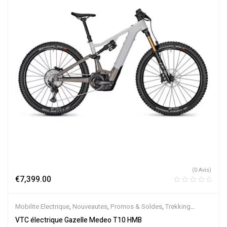
(0 Avis)
€
7,399.00
Mobilite Electrique
,
Nouveautes
,
Promos & Soldes
,
Trekking
électrique
,
Vélo électrique ville
,
Velos Electriques
,
VTC Electrique
VTC électrique Gazelle Medeo T10 HMB