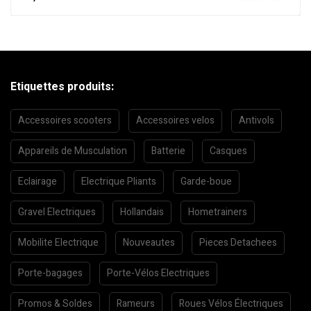
Etiquettes produits:
Accessoires scooters
Accessoires velos
Antivols
Appareils de Musculation
Batterie
Casques
Eclairage
Electrique Pliants
Garde-boue
Gravel Electriques
Hollandais
Hometrainers
Mobilite Electrique
Nouveautes
Pieces Detachees
Porte-bagages
Porte-Vélos Electriques
Promos & Soldes
Rameurs
Roues Vélos Électriques