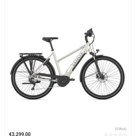
(0 Avis)
€
3,299.00