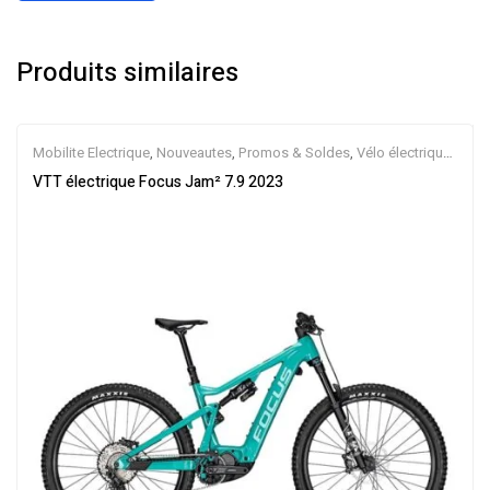
Produits similaires
Mobilite Electrique
,
Nouveautes
,
Promos & Soldes
,
Vélo électrique
ville
,
Velos Electriques
,
VTT Électriques
VTT électrique Focus Jam² 7.9 2023