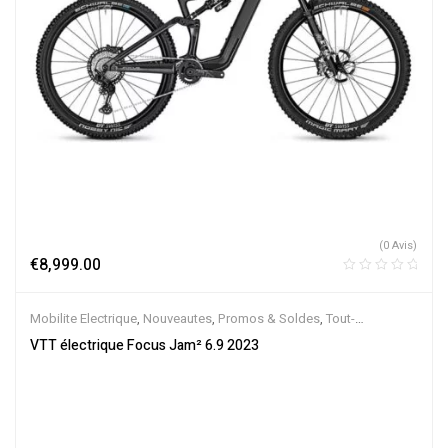
(0 Avis)
€
8,999.00
Mobilite Electrique
,
Nouveautes
,
Promos & Soldes
,
Tout-
Suspendus
,
Vélo électrique ville
,
Velos Electriques
,
VTT Électriques
VTT électrique Focus Jam² 6.9 2023