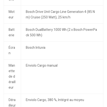
Mot
Bosch Drive Unit Cargo Line Generation 4 (85 N
eur
m) Cruise (250 Watt), 25 km/h
Batt
Bosch DualBattery 1000 Wh (2 x Bosch PowerPa
erie
ck 500 Wh)
Écra
Bosch Intuvia
n
Man
Enviolo Cargo manual
ette
de d
éraill
eur
Déra
Enviolo Cargo, 380 %, Intégré au moyeu
illeur