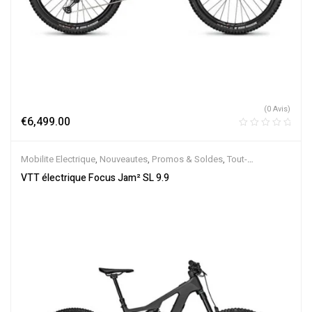
(0 Avis)
€
6,499.00
Mobilite Electrique
,
Nouveautes
,
Promos & Soldes
,
Tout-
Suspendus
,
Vélo électrique ville
,
Velos Electriques
,
VTT Électriques
VTT électrique Focus Jam² SL 9.9