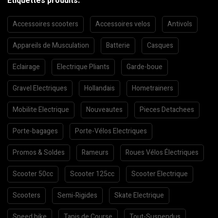
Etiquettes produits:
Accessoires scooters
Accessoires velos
Antivols
Appareils de Musculation
Batterie
Casques
Eclairage
Electrique Pliants
Garde-boue
Gravel Electriques
Hollandais
Hometrainers
Mobilite Electrique
Nouveautes
Pieces Detachees
Porte-bagages
Porte-Vélos Electriques
Promos & Soldes
Rameurs
Roues Vélos Électriques
Scooter 50cc
Scooter 125cc
Scooter Electrique
Scooters
Semi-Rigides
Skate Electrique
Speed bike
Tapis de Course
Tout-Suspendus