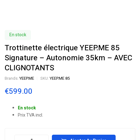
En stock
Trottinette électrique YEEP.ME 85
Signature – Autonomie 35km – AVEC
CLIGNOTANTS
Brands:
YEEP.ME
SKU:
YEEP.ME 85
€
599.00
En stock
Prix TVA incl.