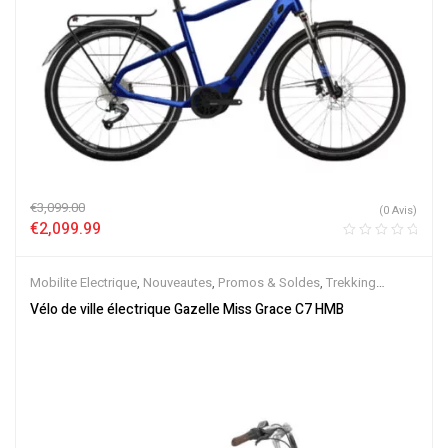
€
3,099.00
(0 Avis)
€
2,099.99
Mobilite Electrique
,
Nouveautes
,
Promos & Soldes
,
Trekking
électrique
,
Vélo électrique ville
,
Velos Electriques
,
VTC Electrique
Vélo de ville électrique Gazelle Miss Grace C7 HMB