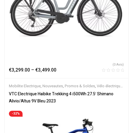
(0 Avis)
€
3,299.00
–
€
3,499.00
Mobilite Electrique
,
Nouveautes
,
Promos & Soldes
,
Vélo électrique
ville
,
Velos Electriques
,
VTC Electrique
VTC Electrique Haibike Trekking 4 i500Wh 27.5′ Shimano
Alivio/Altus 9V Bleu 2023
-32%