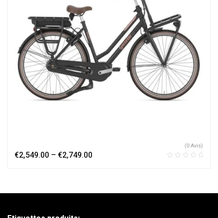
(0 Avis)
€
2,549.00
–
€
2,749.00