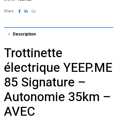
Facebook
Linkedin
Email
Share:
Description
Trottinette
électrique YEEP.ME
85 Signature –
Autonomie 35km –
AVEC