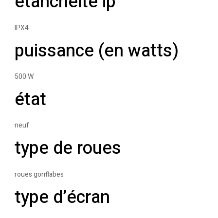
étanchéité ip
IPX4
puissance (en watts)
500 W
état
neuf
type de roues
roues gonflabes
type d’écran