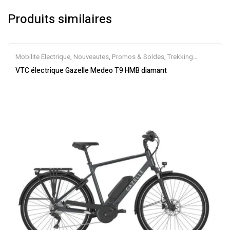
Produits similaires
Mobilite Electrique
,
Nouveautes
,
Promos & Soldes
,
Trekking
électrique
,
Vélo électrique ville
,
Velos Electriques
,
VTC Electrique
VTC électrique Gazelle Medeo T9 HMB diamant