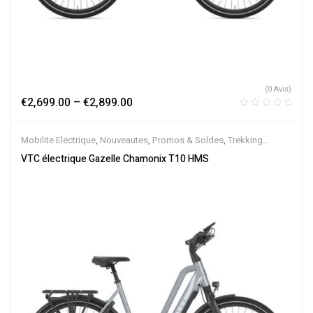
(0 Avis)
€
2,699.00
–
€
2,899.00
Mobilite Electrique
,
Nouveautes
,
Promos & Soldes
,
Trekking
électrique
,
Vélo électrique ville
,
Velos Electriques
,
VTC Electrique
VTC électrique Gazelle Chamonix T10 HMS