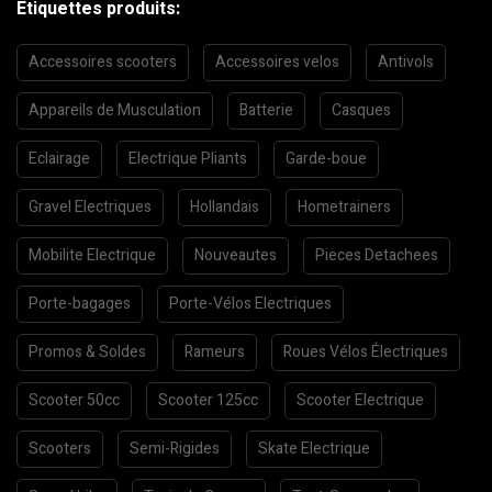
Etiquettes produits:
Accessoires scooters
Accessoires velos
Antivols
Appareils de Musculation
Batterie
Casques
Eclairage
Electrique Pliants
Garde-boue
Gravel Electriques
Hollandais
Hometrainers
Mobilite Electrique
Nouveautes
Pieces Detachees
Porte-bagages
Porte-Vélos Electriques
Promos & Soldes
Rameurs
Roues Vélos Électriques
Scooter 50cc
Scooter 125cc
Scooter Electrique
Scooters
Semi-Rigides
Skate Electrique