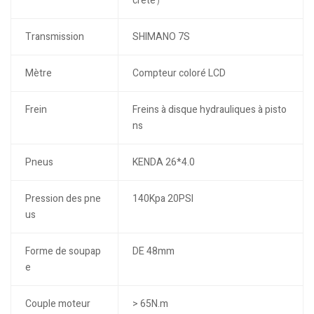
crête）
Transmission
SHIMANO 7S
Mètre
Compteur coloré LCD
Frein
Freins à disque hydrauliques à pisto
ns
Pneus
KENDA 26*4.0
Pression des pne
140Kpa 20PSI
us
Forme de soupap
DE 48mm
e
Couple moteur
> 65N.m