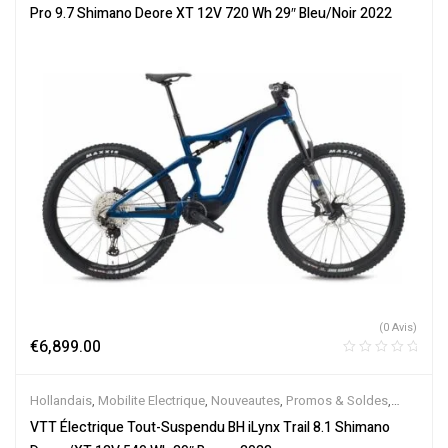
Électriques
Pro 9.7 Shimano Deore XT 12V 720 Wh 29″ Bleu/Noir 2022
(0 Avis)
€
6,899.00
Hollandais
,
Mobilite Electrique
,
Nouveautes
,
Promos & Soldes
,
Tout-Suspendus
,
Vélo électrique ville
,
Velos Electriques
,
VTT
VTT Électrique Tout-Suspendu BH iLynx Trail 8.1 Shimano
Électriques