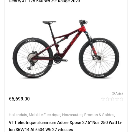
Deore/XT 12V 540 Wh 29″ Rouge 2023
(0 Avis)
€
5,699.00
Hollandais
,
Mobilite Electrique
,
Nouveautes
,
Promos & Soldes
,
Tout-Suspendus
,
Vélo électrique ville
,
Velos Electriques
,
VTT
VTT électrique aluminium Adore Xpose 27.5″ Noir 250 Watt Li-
Électriques
Ion 36V/14 Ah/504 Wh 27 vitesses