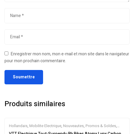
Enregistrer mon nom, mon e-mail et mon site dans le navigateur
pour mon prochain commentaire.
Produits similaires
Hollandais
,
Mobilite Electrique
,
Nouveautes
,
Promos & Soldes
,
Tout-Suspendus
,
Vélo électrique ville
,
Velos Electriques
,
VTT
VTT Electrique Tout-Suspendu Bh Bikes Atomx Lynx Carbon