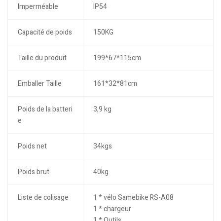
Imperméable
IP54
Capacité de poids
150KG
Taille du produit
199*67*115cm
Emballer Taille
161*32*81cm
Poids de la batteri
3,9 kg
e
Poids net
34kgs
Poids brut
40kg
Liste de colisage
1 * vélo Samebike RS-A08
1 * chargeur
1 * Outils