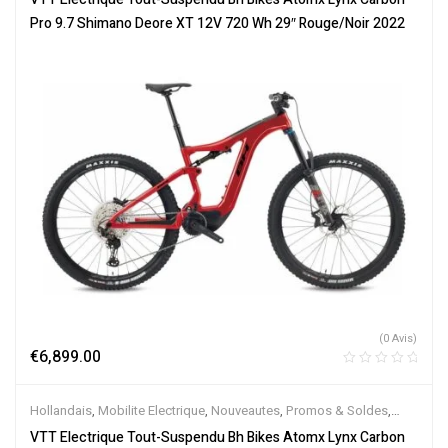
Électriques
Pro 9.7 Shimano Deore XT 12V 720 Wh 29″ Rouge/Noir 2022
(0 Avis)
€
6,899.00
Hollandais
,
Mobilite Electrique
,
Nouveautes
,
Promos & Soldes
,
Tout-Suspendus
,
Vélo électrique ville
,
Velos Electriques
,
VTT
VTT Electrique Tout-Suspendu Bh Bikes Atomx Lynx Carbon