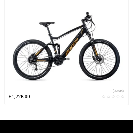
(0 Avis)
€
1,728.00