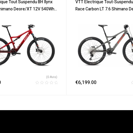
oldes
,
Tout-Suspendus
,
Vélo
Promos & Soldes
,
Tout-Suspend
ique Tout Suspendu BH Ilynx
VTT Électrique Tout-Suspendu
lle
,
Velos Electriques
,
VTT
électrique ville
,
Velos Electriques
,
Shimano Deore/XT 12V 540Wh
Race Carbon LT 7.6 Shimano D
Électriques
 2023
12V 540 Wh 29″ Gris 2022
(0 Avis)
0
€
6,199.00