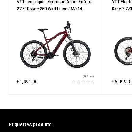
Promos & Soldes
,
Semi-Rigides
,
Vélo
Promos & S
VTT semi rigide électrique Adore Enforce
VTT Electr
électrique ville
,
Velos Electriques
,
VTT
électrique vi
27.5″ Rouge 250 Watt Li-Ion 36V/14
Race 7.7 
Électriques
Électriques
Ah/504 24 vitesses
29″ Rouge
(0 Avis)
€
1,491.00
€
6,999.0
Etiquettes produits: