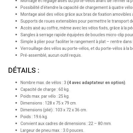
Montage et réglage aisés du porte-vélos avant de fermer la poig
Possibilité d’étendre la capacité de chargement à quatre vélo
Montage aisé des vélos grâce aux bras de fixation amovibles 
Supports de roues extensibles pour permettre le transport d
Accès aisé au coffre, même avec les vélos fixés, grâce à la p
Sangles à serrage rapide équipées de boucles micro-clip pour
Simple à plier pour faciliter le rangement à plat – rentre dans 
Verrouillage des vélos au porte-vélos, et du porte-vélos à la b
Pré-assemblé, aucun outil requis.
DÉTAILS :
Nombre max. de vélos : 3
(4 avec adaptateur en option)
.
Capacité de charge : 60 kg.
Poids max. par vélo : 25 kg.
Dimensions : 128 x 75 x 79 cm.
Dimensions (plié) : 103 x 72 x 36 cm.
Poids : 19.6 kg.
Convient aux cadres de dimensions : 22 – 80 mm.
Largeur de pneu max. : 3.0 pouces.