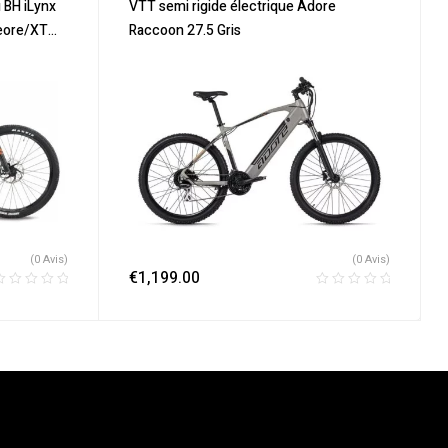
us
,
Vélo
Promos & Soldes
,
Semi-Rigides
,
Vélo
 BH iLynx
VTT semi rigide électrique Adore
VTT
électrique ville
,
Velos Electriques
,
VTT
eore/XT
Raccoon 27.5 Gris
Électriques
(0 Avis)
(0 Avis)
€
1,199.00