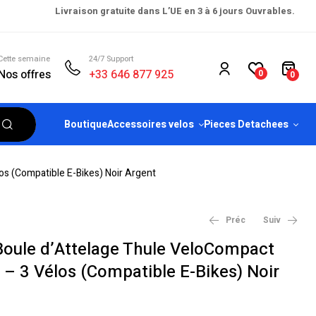
Livraison gratuite dans L’UE en 3 à 6 jours Ouvrables.
Cette semaine
24/7 Support
Nos offres
+33 646 877 925
0
0
Boutique
Accessoires velos
Pieces Detachees
os (Compatible E-Bikes) Noir Argent
Préc
Suiv
Boule d’Attelage Thule VeloCompact
 – 3 Vélos (Compatible E-Bikes) Noir
€
€
479.00
630.00