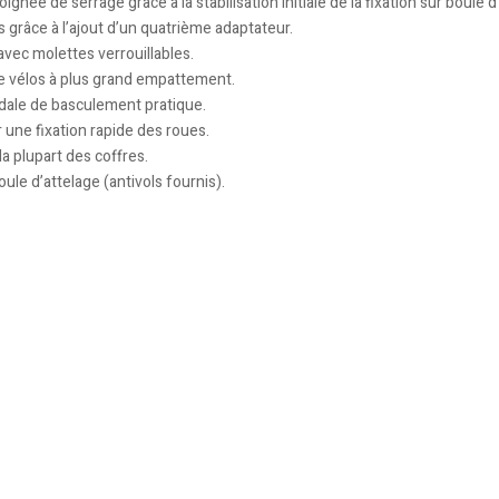
née de serrage grâce à la stabilisation initiale de la fixation sur boule d
s grâce à l’ajout d’un quatrième adaptateur.
avec molettes verrouillables.
e vélos à plus grand empattement.
édale de basculement pratique.
 une fixation rapide des roues.
la plupart des coffres.
oule d’attelage (antivols fournis).