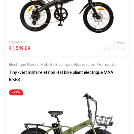
€
1,749.09
(0 Avis)
€
1,549.09
Electrique Pliants
,
Mobilite Electrique
,
Nouveautes
,
Promos &
Soldes
,
Vélo électrique ville
,
Velos Electriques
Tiny -vert militaire et noir -fat bike pliant électrique MAA
BIKES
-22%