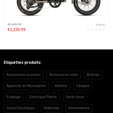
€
2,450.99
(0 Avis)
€
2,250.99
Etiquettes produits:
Accessoires scooters
Accessoires velos
Antivols
Appareils de Musculation
Batterie
Casques
Eclairage
Electrique Pliants
Garde-boue
Gravel Electriques
Hollandais
Hometrainers