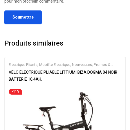
pour mon prochain commentaire.
Produits similaires
Electrique Pliants
,
Mobilite Electrique
,
Nouveautes
,
Promos &
Soldes
,
Vélo électrique ville
,
Velos Electriques
VÉLO ÉLECTRIQUE PLIABLE LITTIUM IBIZA DOGMA 04 NOIR
BATTERIE 10.4AH.
-11%