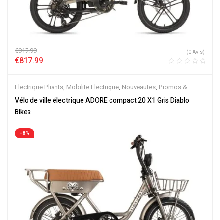
€
917.99
(0 Avis)
€
817.99
Electrique Pliants
,
Mobilite Electrique
,
Nouveautes
,
Promos &
Soldes
,
Vélo électrique ville
,
Velos Electriques
Vélo de ville électrique ADORE compact 20 X1 Gris Diablo
Bikes
-8%