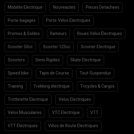
Mobilite Electrique
Nouveautes
Pieces Detachees
Porte-bagages
Porte-Vélos Electriques
Promos & Soldes
Rameurs
Roues Vélos Électriques
Scooter 50cc
Scooter 125cc
Scooter Electrique
Scooters
Semi-Rigides
Skate Electrique
Speed bike
Tapis de Course
Tout-Suspendus
Training
Trekking électrique
Tricycles & Cargos
Trottinette Electrique
Velos Electriques
Velos Musculaires
VTC Electrique
VTT
VTT Électriques
Vélos de Route Electriques