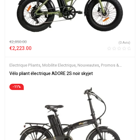
€
2,850.00
(0 Avis)
€
2,223.00
Electrique Pliants
,
Mobilite Electrique
,
Nouveautes
,
Promos &
Soldes
,
Vélo électrique ville
,
Velos Electriques
Vélo pliant électrique ADORE 2S noir skyjet
-11%