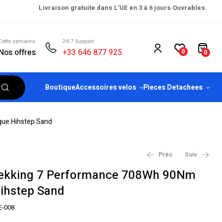
Livraison gratuite dans L’UE en 3 à 6 jours Ouvrables.
Cette semaine
24/7 Support
Nos offres
+33 646 877 925
0
0
Boutique
Accessoires velos
Pieces Detachees
que Hihstep Sand
Préc
Suiv
rekking 7 Performance 708Wh 90Nm
Hihstep Sand
€
€
2,099.00
2,099.00
€
€
2,499.00
2,499.00
E-008