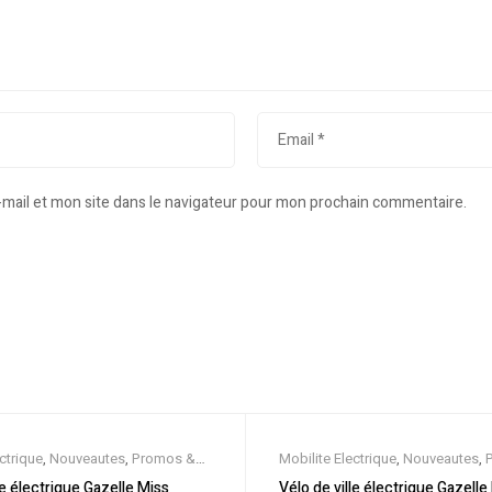
mail et mon site dans le navigateur pour mon prochain commentaire.
ctrique
,
Nouveautes
,
Promos &
Mobilite Electrique
,
Nouveautes
,
kking électrique
,
Vélo électrique
Soldes
,
Trekking électrique
,
Vélo 
le électrique Gazelle Miss
Vélo de ville électrique Gazelle