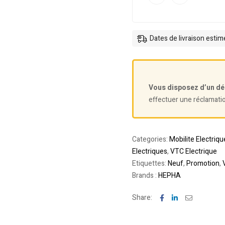
Dates de livraison esti
Vous disposez d’un dé
effectuer une réclamati
Categories:
Mobilite Electriqu
Electriques
,
VTC Electrique
Etiquettes:
Neuf
,
Promotion
,
Brands :
HEPHA
Facebook
Linkedin
Email
Share: