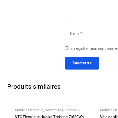
Enregistrer mon nom, mon e-
Produits similaires
Mobilite Electrique
,
Nouveautes
,
Promos &
Mobilite Ele
Soldes
,
Vélo électrique ville
,
Velos
Soldes
,
Tre
VTC Électrique Haibike Trekking 7 i630Wh
Vélo de vil