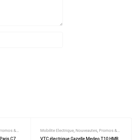
Promos &
Mobilite Electrique
,
Nouveautes
,
Promos &
électrique
Soldes
,
Trekking électrique
,
Vélo électrique
 Paris C7
VTC électrique Gazelle Medeo T10 HMB