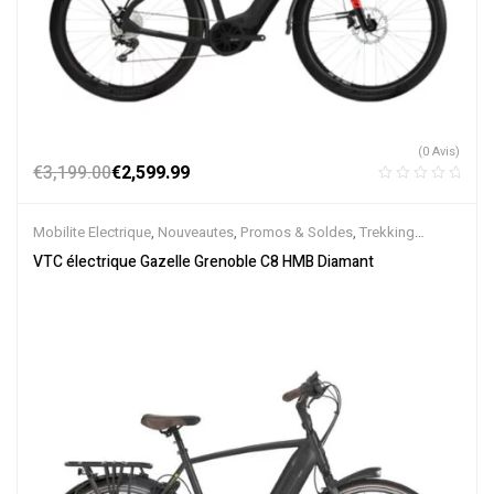
(0 Avis)
€
3,199.00
€
2,599.99
Mobilite Electrique
,
Nouveautes
,
Promos & Soldes
,
Trekking
électrique
,
Vélo électrique ville
,
Velos Electriques
,
VTC Electrique
VTC électrique Gazelle Grenoble C8 HMB Diamant