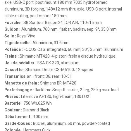
axle, USB-C port, post mount 180 mm 7005 hydroformed
aluminium, 3D forging, 148×12 mm thru axle, USB-C port, internal
cable routing, post mount 180 mm
Fourche :
SR Suntour Raidon 34 LOR AIR, 110×15 mm
Guidon :
Aluminium, 760 mm, flatbar, backsweep: 9°, 35,0 mm
Selle :
Royal Vivo
Tige de selle :
Aluminium, 31.6 mm
Potence :
FOCUS C.I.S. integrated, 60 mm, 30°, 35 mm, aluminium
Freins :
Shimano MT420, 4-piston, frein à disque hydraulique
Jeu de pédalier :
FSA CK-320, aluminium
Cassette :
Shimano Deore CS-M6100, 12-speed
Transmission :
front: 36, rear: 10-51
Manette de frein :
Shimano BR-MT420
Porte-bagage :
Racktime Snap-It carrier, 2-leg, 25 kg max. load
Phares :
Litemove AE130, high-beam, 130 LUX
Batterie :
750 Wh,625 Wh
Couleur :
Diamond Black
Débattement :
100 mm
Garde-boues :
Büchel, aluminium, 60 mm, powder-coated
Poignée :
Herrmans Click