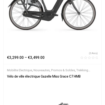
(0 Avis)
€
3,299.00
–
€
3,499.00
Mobilite Electrique
,
Nouveautes
,
Promos & Soldes
,
Trekking
électrique
,
Vélo électrique ville
,
Velos Electriques
,
VTC Electrique
Vélo de ville électrique Gazelle Miss Grace C7 HMB