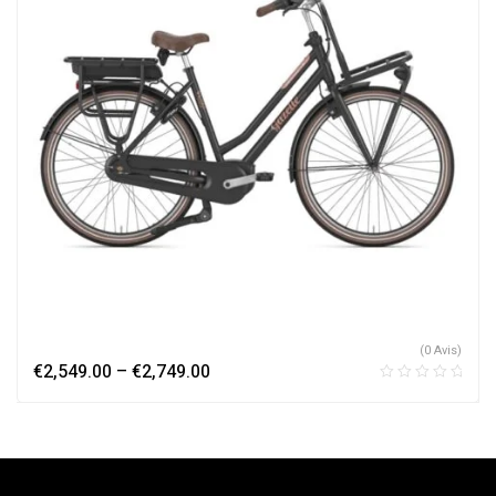
(0 Avis)
€
2,549.00
–
€
2,749.00