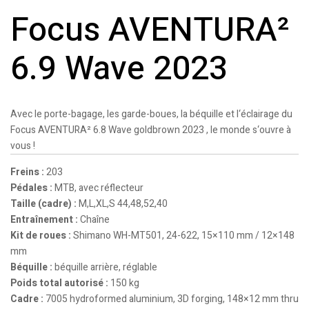
Focus AVENTURA²
6.9 Wave 2023
Avec le porte-bagage, les garde-boues, la béquille et l‘éclairage du
Focus AVENTURA² 6.8 Wave goldbrown 2023 , le monde s‘ouvre à
vous !
Freins :
203
Pédales :
MTB, avec réflecteur
Taille (cadre) :
M,L,XL,S 44,48,52,40
Entraînement :
Chaîne
Kit de roues :
Shimano WH-MT501, 24-622, 15×110 mm / 12×148
mm
Béquille :
béquille arrière, réglable
Poids total autorisé :
150 kg
Cadre :
7005 hydroformed aluminium, 3D forging, 148×12 mm thru