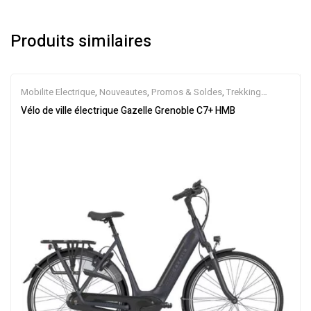
Produits similaires
Mobilite Electrique
,
Nouveautes
,
Promos & Soldes
,
Trekking
électrique
,
Vélo électrique ville
,
Velos Electriques
,
VTC Electrique
Vélo de ville électrique Gazelle Grenoble C7+ HMB