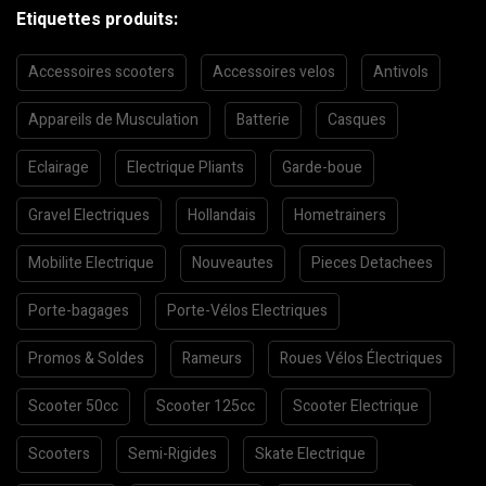
Etiquettes produits:
Accessoires scooters
Accessoires velos
Antivols
Appareils de Musculation
Batterie
Casques
Eclairage
Electrique Pliants
Garde-boue
Gravel Electriques
Hollandais
Hometrainers
Mobilite Electrique
Nouveautes
Pieces Detachees
Porte-bagages
Porte-Vélos Electriques
Promos & Soldes
Rameurs
Roues Vélos Électriques
Scooter 50cc
Scooter 125cc
Scooter Electrique
Scooters
Semi-Rigides
Skate Electrique