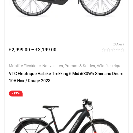
(0 Avis)
€
2,999.00
–
€
3,199.00
Mobilite Electrique
,
Nouveautes
,
Promos & Soldes
,
Vélo électrique
ville
,
Velos Electriques
,
VTC Electrique
VTC Électrique Haibike Trekking 6 Mid i630Wh Shimano Deore
10V Noir / Rouge 2023
-19%