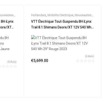
ouveautes
,
Hollandais
,
Mobilite Electrique
,
Nouveautes
,
us
,
Vélo
Promos & Soldes
,
Tout-Suspendus
,
Vélo
 BH iLynx
VTT Électrique Tout-Suspendu BH iLynx
VTT
électrique ville
,
Velos Electriques
,
VTT
eore/XT
Trail 8.1 Shimano Deore/XT 12V 540 Wh
Électriques
22
29″ Rouge 2023
(0 Avis)
€
5,699.00
(0 Avis)