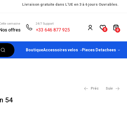
Livraison gratuite dans L’UE en 3 à 6 jours Ouvrables.
Cette semaine
24/7 Support
Nos offres
+33 646 877 925
0
0
Boutique
Accessoires velos
Pieces Detachees
Préc
Suiv
n 54
€
249.00
€
2,299.00
€
2,899.00