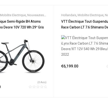
Mobilite Electrique
,
Nouveautes
,
Hollandais
,
Mobilite Electrique
,
N
oldes
,
Semi-Rigides
,
Vélo
Promos & Soldes
,
Tout-Suspend
ique Semi-Rigide BH Atoms
VTT Électrique Tout-Suspendu
lle
,
Velos Electriques
,
VTT
électrique ville
,
Velos Electriques
,
o Deore 10V 720 Wh 29″ Gris
Race Carbon LT 7.6 Shimano D
Électriques
12V 540 Wh 29 Bleu/Jaune 20
€
6,199.00
(0 Avis)
0