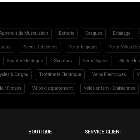
Appareils de Musculation
Batterie
Casques
Eclairage
autes
Pieces Detachees
Porte-bagages
Porte-Vélos Ele
Scooter Electrique
Scooters
Semi-Rigides
Skate Elec
cycles & Cargos
Trottinette Electrique
Velos Electriques
V
le / Fitness
Vélos d’appartement
Vélos enfant / Draisiennes
BOUTIQUE
SERVICE CLIENT