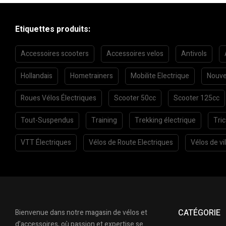
Etiquettes produits:
Accessoires scooters
Accessoires velos
Antivols
Hollandais
Hometrainers
Mobilite Electrique
Nouve
Roues Vélos Électriques
Scooter 50cc
Scooter 125cc
Tout-Suspendus
Training
Trekking électrique
Tri
VTT Électriques
Vélos de Route Electriques
Vélos de vil
CATÉGORIE
Bienvenue dans notre magasin de vélos et
d’accessoires, où passion et expertise se