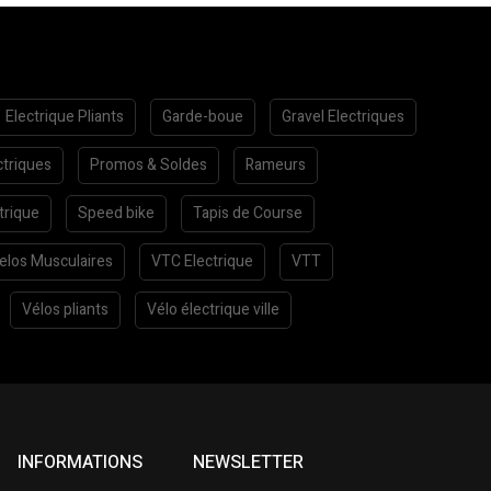
Electrique Pliants
Garde-boue
Gravel Electriques
ctriques
Promos & Soldes
Rameurs
trique
Speed bike
Tapis de Course
elos Musculaires
VTC Electrique
VTT
Vélos pliants
Vélo électrique ville
INFORMATIONS
NEWSLETTER