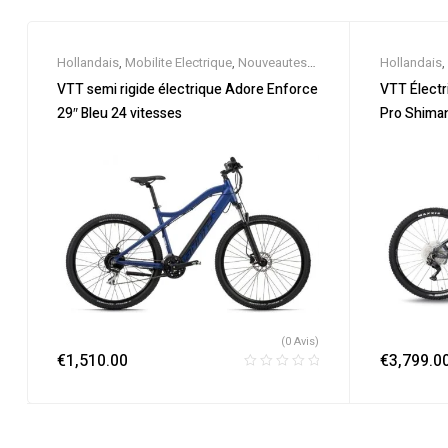
Hollandais
,
Mobilite Electrique
,
Nouveautes
,
Hollandais
,
Promos & Soldes
,
Semi-Rigides
,
Vélo
Promos & S
VTT semi rigide électrique Adore Enforce
VTT Électr
électrique ville
,
Velos Electriques
,
VTT
électrique vi
29″ Bleu 24 vitesses
Pro Shiman
Électriques
Électriques
(0 Avis)
€
1,510.00
€
3,799.0