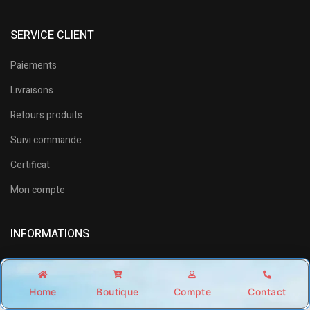
SERVICE CLIENT
Paiements
Livraisons
Retours produits
Suivi commande
Certificat
Mon compte
INFORMATIONS
CGV / CGU
Mentions légales
Home
Boutique
Compte
Contact
Shop
Account
Wishlist
Search