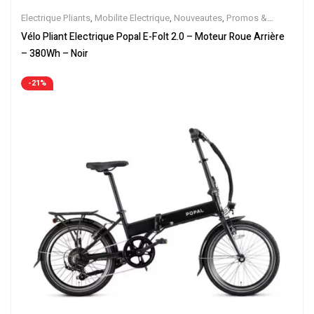
Electrique Pliants
,
Mobilite Electrique
,
Nouveautes
,
Promos &
Soldes
,
Vélo électrique ville
,
Velos Electriques
,
VTC Electrique
Vélo Pliant Electrique Popal E-Folt 2.0 – Moteur Roue Arrière
– 380Wh – Noir
-21%