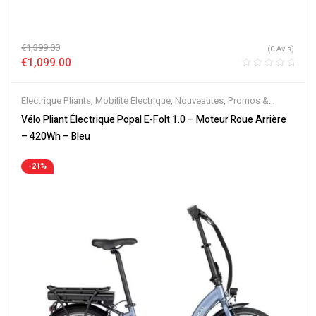
€
1,399.00
(0 Avis)
€
1,099.00
Electrique Pliants
,
Mobilite Electrique
,
Nouveautes
,
Promos &
Soldes
,
Vélo électrique ville
,
Velos Electriques
,
VTC Electrique
Vélo Pliant Électrique Popal E-Folt 1.0 – Moteur Roue Arrière
– 420Wh – Bleu
-21%