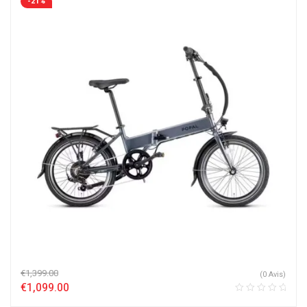
-21%
€
1,399.00
(0 Avis)
€
1,099.00