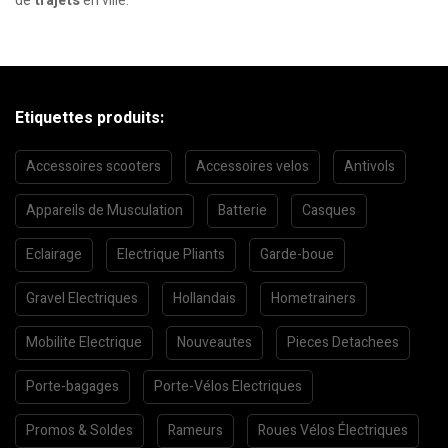
de
trajets
en ville.
Etiquettes produits:
Accessoires scooters
Accessoires velos
Antivols
Appareils de Musculation
Batterie
Casques
Eclairage
Electrique Pliants
Garde-boue
Gravel Electriques
Hollandais
Hometrainers
Mobilite Electrique
Nouveautes
Pieces Detachees
Porte-bagages
Porte-Vélos Electriques
Promos & Soldes
Rameurs
Roues Vélos Électriques