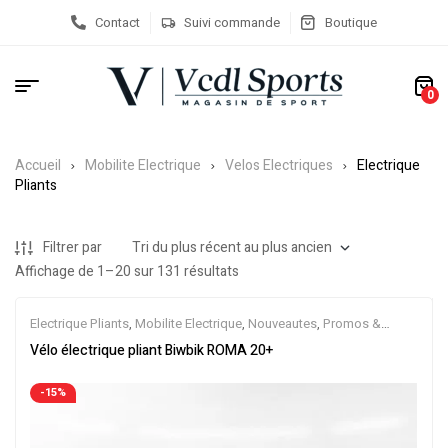
Contact
Suivi commande
Boutique
0
Accueil
Mobilite Electrique
Velos Electriques
Electrique
Pliants
Filtrer par
Affichage de 1–20 sur 131 résultats
Electrique Pliants
,
Mobilite Electrique
,
Nouveautes
,
Promos &
Soldes
,
Vélo électrique ville
,
Velos Electriques
Vélo électrique pliant Biwbik ROMA 20+
-15%