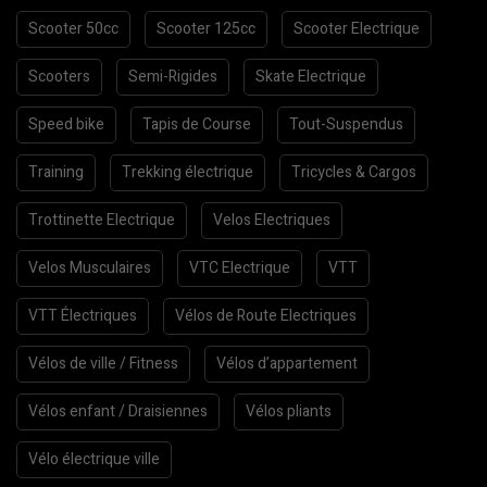
Scooter 50cc
Scooter 125cc
Scooter Electrique
Scooters
Semi-Rigides
Skate Electrique
Speed bike
Tapis de Course
Tout-Suspendus
Training
Trekking électrique
Tricycles & Cargos
Trottinette Electrique
Velos Electriques
Velos Musculaires
VTC Electrique
VTT
VTT Électriques
Vélos de Route Electriques
Vélos de ville / Fitness
Vélos d’appartement
Vélos enfant / Draisiennes
Vélos pliants
Vélo électrique ville