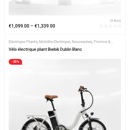
(0 Avis)
€
1,099.00
–
€
1,339.00
Electrique Pliants
,
Mobilite Electrique
,
Nouveautes
,
Promos &
Soldes
,
Vélo électrique ville
,
Velos Electriques
Vélo électrique pliant Biwbik Dublin Blanc
-25%