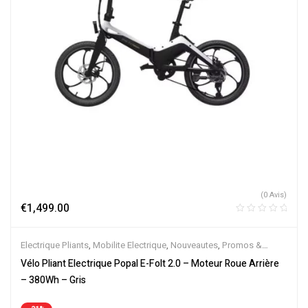
(0 Avis)
€
1,499.00
Electrique Pliants
,
Mobilite Electrique
,
Nouveautes
,
Promos &
Soldes
,
Vélo électrique ville
,
Velos Electriques
,
VTC Electrique
Vélo Pliant Electrique Popal E-Folt 2.0 – Moteur Roue Arrière
– 380Wh – Gris