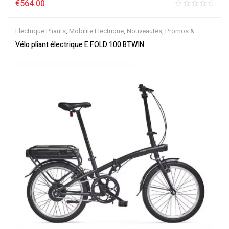
€
564.00
Electrique Pliants
,
Mobilite Electrique
,
Nouveautes
,
Promos &
Soldes
,
Vélo électrique ville
,
Velos Electriques
,
VTC Electrique
Vélo pliant électrique E FOLD 100 BTWIN