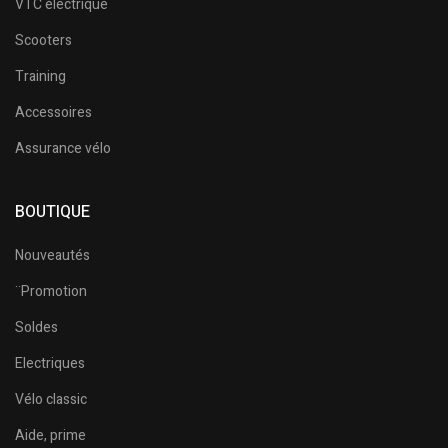
VTC électrique
Scooters
Training
Accessoires
Assurance vélo
BOUTIQUE
Nouveautés
¨Promotion
Soldes
Electriques
Vélo classic
Aide, prime