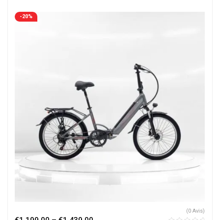
-20%
(0 Avis)